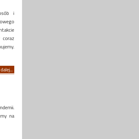
osób i
 Nowego
ntakcie
y coraz
kujemy.
dalej...
ndemii.
zymy na