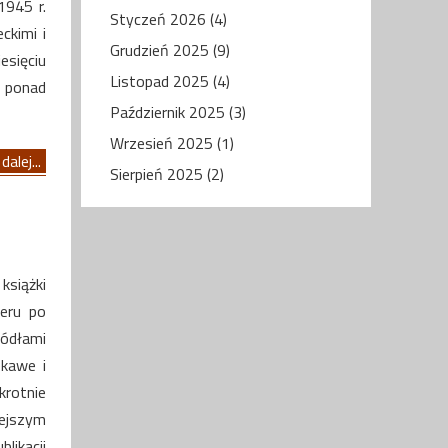
1945 r.
Styczeń 2026 (4)
ckimi i
Grudzień 2025 (9)
esięciu
Listopad 2025 (4)
o ponad
Październik 2025 (3)
Wrzesień 2025 (1)
dalej...
Sierpień 2025 (2)
książki
ceru po
ródłami
ekawe i
rotnie
iejszym
likacji