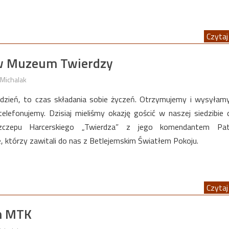
Czytaj 
 w Muzeum Twierdzy
Michalak
dzień, to czas składania sobie życzeń. Otrzymujemy i wysyłamy
telefonujemy. Dzisiaj mieliśmy okazję gościć w naszej siedzibie
zczepu Harcerskiego „Twierdza” z jego komendantem Pat
, którzy zawitali do nas z Betlejemskim Światłem Pokoju.
Czytaj 
em MTK