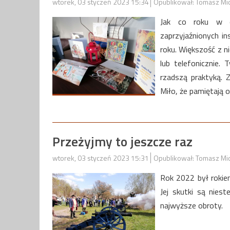
wtorek, 03 styczeń 2023 15:34
Opublikował: Tomasz Mi
Jak co roku w o
zaprzyjaźnionych i
roku. Większość z n
lub telefonicznie. 
rzadszą praktyką. Z
Miło, że pamiętają o
Przeżyjmy to jeszcze raz
wtorek, 03 styczeń 2023 15:31
Opublikował: Tomasz Mi
Rok 2022 był rokie
Jej skutki są nies
najwyższe obroty.