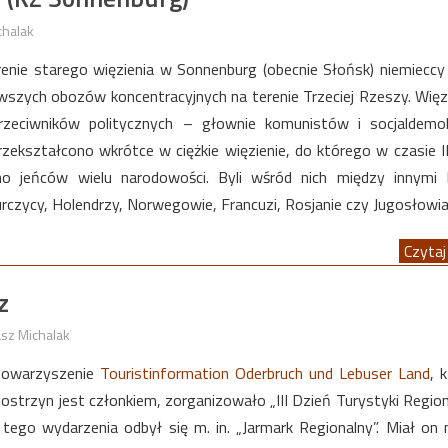
chalak
enie starego więzienia w Sonnenburg (obecnie Słońsk) niemieccy 
erwszych obozów koncentracyjnych na terenie Trzeciej Rzeszy. Wię
zeciwników politycznych – głownie komunistów i socjaldemo
rzekształcono wkrótce w ciężkie więzienie, do którego w czasie I
no jeńców wielu narodowości. Byli wśród nich między innymi 
czycy, Holendrzy, Norwegowie, Francuzi, Rosjanie czy Jugosłowia
Czytaj 
z
sz Michalak
towarzyszenie
Touristinformation Oderbruch und Lebuser Land
, 
strzyn jest członkiem, zorganizowało „III Dzień Turystyki Regio
tego wydarzenia odbył się m. in. „Jarmark Regionalny”. Miał on 