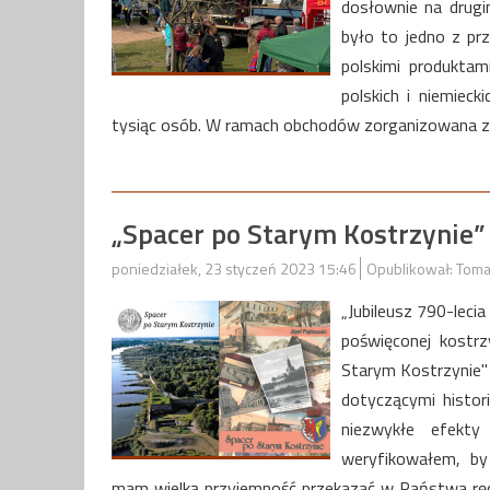
dosłownie na drugi
było to jedno z pr
polskimi produktam
polskich i niemiec
tysiąc osób. W ramach obchodów zorganizowana zo
„Spacer po Starym Kostrzynie” 
poniedziałek, 23 styczeń 2023 15:46
Opublikował: Toma
„Jubileusz 790-lecia
poświęconej kostr
Starym Kostrzynie" 
dotyczącymi histor
niezwykłe efekty
weryfikowałem, by 
mam wielką przyjemność przekazać w Państwa ręce