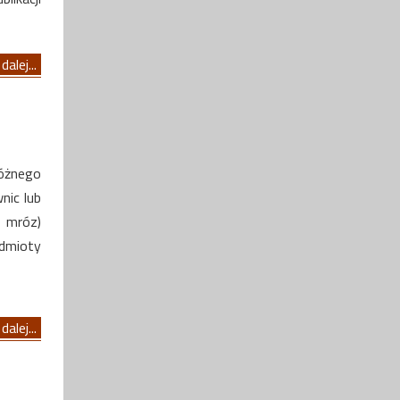
dalej...
różnego
nic lub
 mróz)
edmioty
dalej...