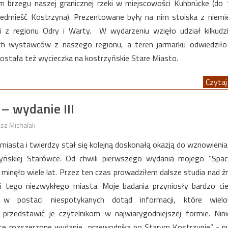
m brzegu naszej granicznej rzeki w miejscowości Kuhbrücke (do 
zedmieść Kostrzyna). Prezentowane były na nim stoiska z niemie
i z regionu Odry i Warty. W wydarzeniu wzięło udział kilkudzi
kich wystawców z naszego regionu, a teren jarmarku odwiedził
stała też wycieczka na kostrzyńskie Stare Miasto.
Czytaj 
– wydanie III
sz Michalak
 miasta i twierdzy stał się kolejną doskonałą okazją do wznowienia 
zyńskiej Starówce. Od chwili pierwszego wydania mojego "Spa
minęło wiele lat. Przez ten czas prowadziłem dalsze studia nad ź
ii tego niezwykłego miasta. Moje badania przyniosły bardzo ci
 w postaci niespotykanych dotąd informacji, które wielok
przedstawić je czytelnikom w najwiarygodniejszej formie. Nin
 rozszerzone wydanie „przewodnika po Starym Kostrzynie” - pub