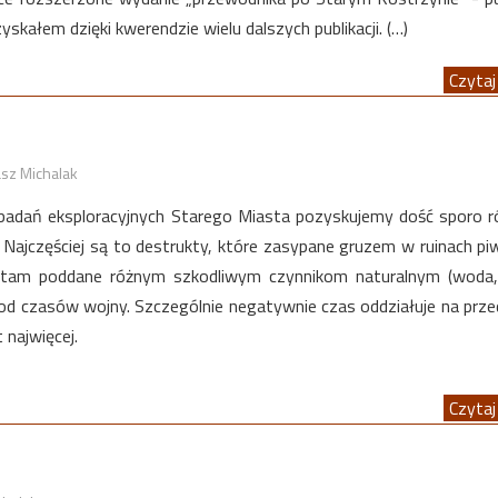
skałem dzięki kwerendzie wielu dalszych publikacji. (…)
Czytaj 
sz Michalak
adań eksploracyjnych Starego Miasta pozyskujemy dość sporo 
 Najczęściej są to destrukty, które zasypane gruzem w ruinach piw
y tam poddane różnym szkodliwym czynnikom naturalnym (woda,
 od czasów wojny. Szczególnie negatywnie czas oddziałuje na prz
 najwięcej.
Czytaj 