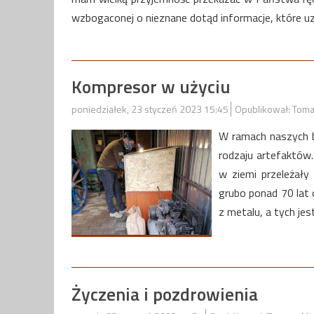
wzbogaconej o nieznane dotąd informacje, które uzy
Kompresor w użyciu
poniedziałek, 23 styczeń 2023 15:45
Opublikował: Toma
W ramach naszych b
rodzaju artefaktów.
w ziemi przeleżał
grubo ponad 70 lat
z metalu, a tych jest
Życzenia i pozdrowienia