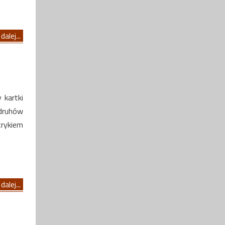
dalej...
 kartki
 druhów
rykiem
dalej...