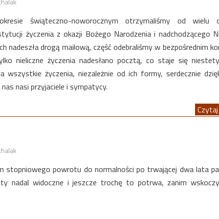
chalak
kresie świąteczno-noworocznym otrzymaliśmy od wielu 
nstytucji życzenia z okazji Bożego Narodzenia i nadchodzącego
ich nadeszła drogą mailową, część odebraliśmy w bezpośrednim ko
Tylko nieliczne życzenia nadesłano pocztą, co staje się niestet
a wszystkie życzenia, niezależnie od ich formy, serdecznie dzię
 nas nasi przyjaciele i sympatycy.
Czytaj 
chalak
m stopniowego powrotu do normalności po trwającej dwa lata pa
tety nadal widoczne i jeszcze trochę to potrwa, zanim wskoc