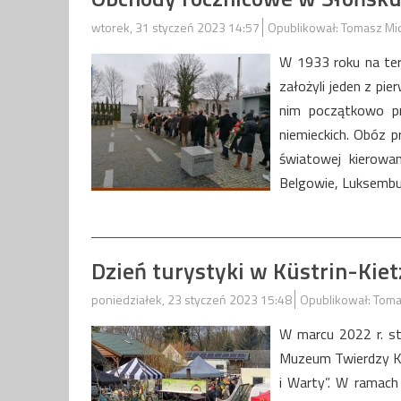
wtorek, 31 styczeń 2023 14:57
Opublikował: Tomasz Mi
W 1933 roku na ter
założyli jeden z pi
nim początkowo pr
niemieckich. Obóz p
światowej kierowa
Belgowie, Luksembur
Dzień turystyki w Küstrin-Kiet
poniedziałek, 23 styczeń 2023 15:48
Opublikował: Toma
W marcu 2022 r. s
Muzeum Twierdzy Ko
i Warty”. W ramach 