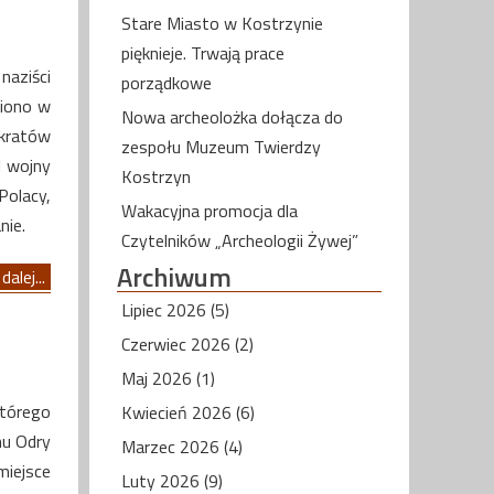
Stare Miasto w Kostrzynie
pięknieje. Trwają prace
naziści
porządkowe
ziono w
Nowa archeolożka dołącza do
kratów
zespołu Muzeum Twierdzy
I wojny
Kostrzyn
Polacy,
Wakacyjna promocja dla
nie.
Czytelników „Archeologii Żywej”
Archiwum
dalej...
Lipiec 2026 (5)
Czerwiec 2026 (2)
Maj 2026 (1)
którego
Kwiecień 2026 (6)
nu Odry
Marzec 2026 (4)
miejsce
Luty 2026 (9)