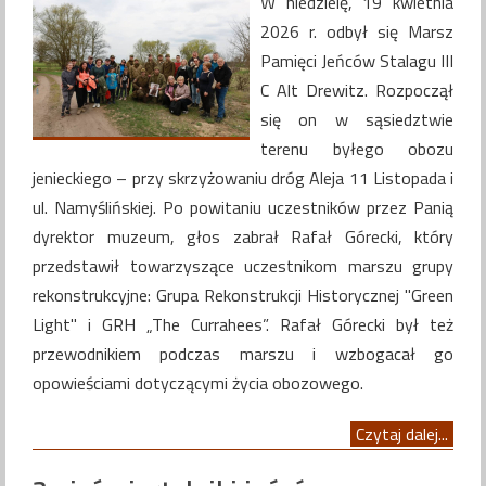
W niedzielę, 19 kwietnia
2026 r. odbył się Marsz
Pamięci Jeńców Stalagu III
C Alt Drewitz. Rozpoczął
się on w sąsiedztwie
terenu byłego obozu
jenieckiego – przy skrzyżowaniu dróg Aleja 11 Listopada i
ul. Namyślińskiej. Po powitaniu uczestników przez Panią
dyrektor muzeum, głos zabrał Rafał Górecki, który
przedstawił towarzyszące uczestnikom marszu grupy
rekonstrukcyjne: Grupa Rekonstrukcji Historycznej "Green
Light" i GRH „The Currahees”. Rafał Górecki był też
przewodnikiem podczas marszu i wzbogacał go
opowieściami dotyczącymi życia obozowego.
Czytaj dalej...