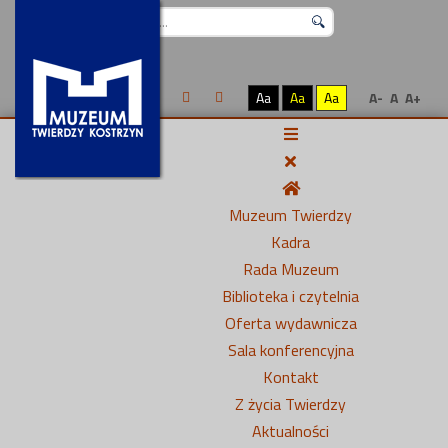
Szukaj...
Aa
Aa
Aa
A-
A
A+
Muzeum Twierdzy
Kadra
Rada Muzeum
Biblioteka i czytelnia
Oferta wydawnicza
Sala konferencyjna
Kontakt
Z życia Twierdzy
Aktualności