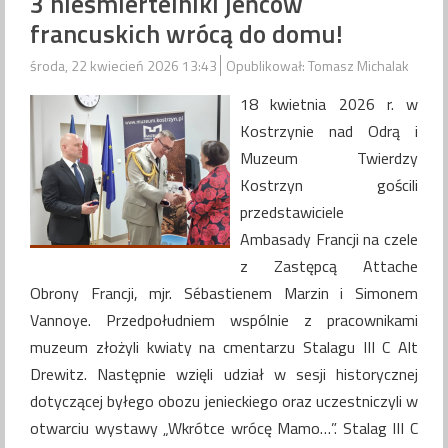
3 nieśmiertelniki jeńców
francuskich wrócą do domu!
środa, 22 kwiecień 2026 13:43
Opublikował: Tomasz Michalak
18 kwietnia 2026 r. w
Kostrzynie nad Odrą i
Muzeum Twierdzy
Kostrzyn gościli
przedstawiciele
Ambasady Francji na czele
z Zastępcą Attache
Obrony Francji, mjr. Sébastienem Marzin i Simonem
Vannoye. Przedpołudniem wspólnie z pracownikami
muzeum złożyli kwiaty na cmentarzu Stalagu III C Alt
Drewitz. Następnie wzięli udział w sesji historycznej
dotyczącej byłego obozu jenieckiego oraz uczestniczyli w
otwarciu wystawy „Wkrótce wrócę Mamo…”. Stalag III C