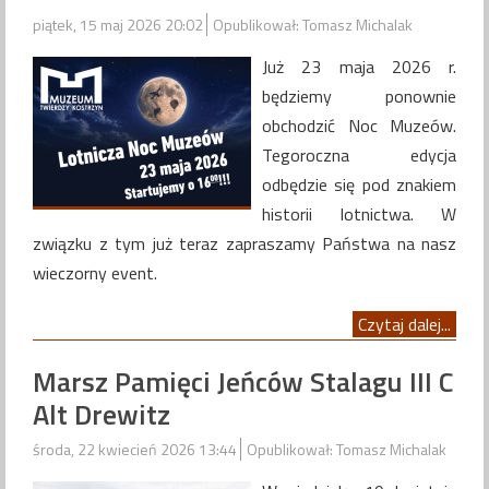
piątek, 15 maj 2026 20:02
Opublikował: Tomasz Michalak
Już 23 maja 2026 r.
będziemy ponownie
obchodzić Noc Muzeów.
Tegoroczna edycja
odbędzie się pod znakiem
historii lotnictwa. W
związku z tym już teraz zapraszamy Państwa na nasz
wieczorny event.
Czytaj dalej...
Marsz Pamięci Jeńców Stalagu III C
Alt Drewitz
środa, 22 kwiecień 2026 13:44
Opublikował: Tomasz Michalak