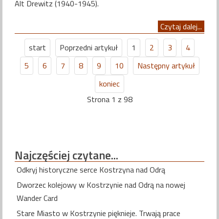
Alt Drewitz (1940-1945).
Czytaj dalej...
start
Poprzedni artykuł
1
2
3
4
5
6
7
8
9
10
Następny artykuł
koniec
Strona 1 z 98
Najczęściej
czytane...
Odkryj historyczne serce Kostrzyna nad Odrą
Dworzec kolejowy w Kostrzynie nad Odrą na nowej
Wander Card
Stare Miasto w Kostrzynie pięknieje. Trwają prace