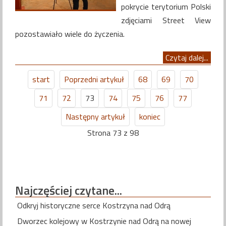
pokrycie terytorium Polski
zdjęciami Street View
pozostawiało wiele do życzenia.
Czytaj dalej...
start
Poprzedni artykuł
68
69
70
71
72
73
74
75
76
77
Następny artykuł
koniec
Strona 73 z 98
Najczęściej
czytane...
Odkryj historyczne serce Kostrzyna nad Odrą
Dworzec kolejowy w Kostrzynie nad Odrą na nowej