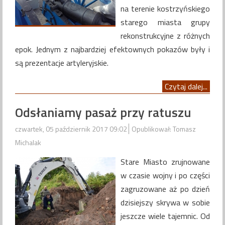
na terenie kostrzyńskiego
starego miasta grupy
rekonstrukcyjne z różnych
epok. Jednym z najbardziej efektownych pokazów były i
są prezentacje artyleryjskie.
Czytaj dalej...
Odsłaniamy pasaż przy ratuszu
czwartek, 05 październik 2017 09:02
Opublikował: Tomasz
Michalak
Stare Miasto zrujnowane
w czasie wojny i po części
zagruzowane aż po dzień
dzisiejszy skrywa w sobie
jeszcze wiele tajemnic. Od