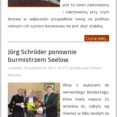
jest to teren zadrzewiony
i zakrzewiony, przy czym
drzewa w większości przypadków rosną na podłożu
ruinnym i ich system korzeniowy nie jest zbyt stabilny.
Czytaj dalej...
Jörg Schröder ponownie
burmistrzem Seelow
czwartek, 05 październik 2017 14:37
Opublikował: Tomasz
Michalak
Wraz z wyborami do
niemieckiego Bundestagu,
które miały miejsce 24
września br., odbyły się
również w kilku landach (w