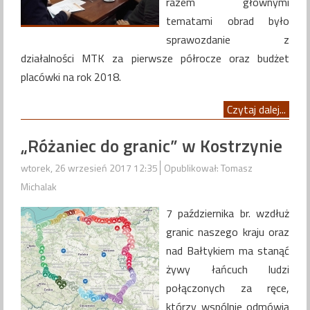
razem głównymi
tematami obrad było
sprawozdanie z
działalności MTK za pierwsze półrocze oraz budżet
placówki na rok 2018.
Czytaj dalej...
„Różaniec do granic” w Kostrzynie
wtorek, 26 wrzesień 2017 12:35
Opublikował: Tomasz
Michalak
7 października br. wzdłuż
granic naszego kraju oraz
nad Bałtykiem ma stanąć
żywy łańcuch ludzi
połączonych za ręce,
którzy wspólnie odmówią