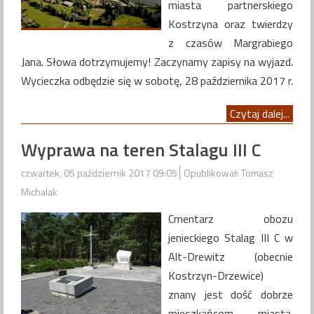
miasta partnerskiego
Kostrzyna oraz twierdzy
z czasów Margrabiego
Jana. Słowa dotrzymujemy! Zaczynamy zapisy na wyjazd.
Wycieczka odbędzie się w sobotę, 28 października 2017 r.
Czytaj dalej...
Wyprawa na teren Stalagu III C
czwartek, 05 październik 2017 09:05
Opublikował: Tomasz
Michalak
Cmentarz obozu
jenieckiego Stalag III C w
Alt-Drewitz (obecnie
Kostrzyn-Drzewice)
znany jest dość dobrze
mieszkańcom miasta.