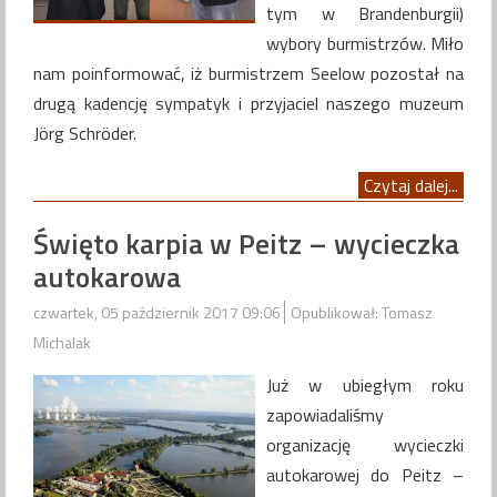
tym w Brandenburgii)
wybory burmistrzów. Miło
nam poinformować, iż burmistrzem Seelow pozostał na
drugą kadencję sympatyk i przyjaciel naszego muzeum
Jörg Schröder.
Czytaj dalej...
Święto karpia w Peitz – wycieczka
autokarowa
czwartek, 05 październik 2017 09:06
Opublikował: Tomasz
Michalak
Już w ubiegłym roku
zapowiadaliśmy
organizację wycieczki
autokarowej do Peitz –