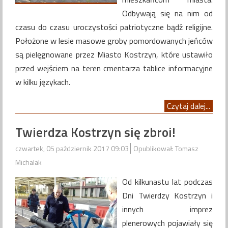
Odbywają się na nim od
czasu do czasu uroczystości patriotyczne bądź religijne.
Położone w lesie masowe groby pomordowanych jeńców
są pielęgnowane przez Miasto Kostrzyn, które ustawiło
przed wejściem na teren cmentarza tablice informacyjne
w kilku językach.
Czytaj dalej...
Twierdza Kostrzyn się zbroi!
czwartek, 05 październik 2017 09:03
Opublikował: Tomasz
Michalak
Od kilkunastu lat podczas
Dni Twierdzy Kostrzyn i
innych imprez
plenerowych pojawiały się