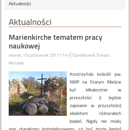
Aktualności
Aktualności
Marienkirche tematem pracy
naukowej
wtorek, 10 październik 2017 17:47
Opublikował: Tomasz
Michalak
Kostrzyński kościół pw.
NMP na Starym Mieście
był kilkakrotnie w
przeszłości (i będzie
zapewne w przyszłości)
obiektem różnorakich
badań. Nigdy nie miały
one charakteru kompleksowego, co być może kiedyś