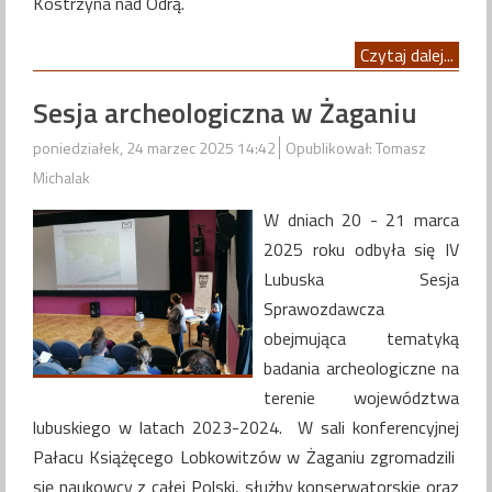
Kostrzyna nad Odrą.
Czytaj dalej...
Sesja archeologiczna w Żaganiu
poniedziałek, 24 marzec 2025 14:42
Opublikował: Tomasz
Michalak
W dniach 20 - 21 marca
2025 roku odbyła się IV
Lubuska Sesja
Sprawozdawcza
obejmująca tematyką
badania archeologiczne na
terenie województwa
lubuskiego w latach 2023-2024. W sali konferencyjnej
Pałacu Książęcego Lobkowitzów w Żaganiu zgromadzili
się naukowcy z całej Polski, służby konserwatorskie oraz