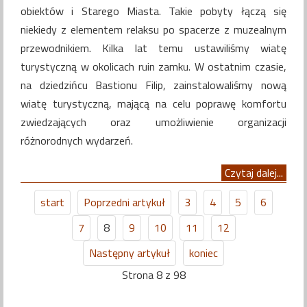
obiektów i Starego Miasta. Takie pobyty łączą się
niekiedy z elementem relaksu po spacerze z muzealnym
przewodnikiem. Kilka lat temu ustawiliśmy wiatę
turystyczną w okolicach ruin zamku. W ostatnim czasie,
na dziedzińcu Bastionu Filip, zainstalowaliśmy nową
wiatę turystyczną, mającą na celu poprawę komfortu
zwiedzających oraz umożliwienie organizacji
różnorodnych wydarzeń.
Czytaj dalej...
start
Poprzedni artykuł
3
4
5
6
7
8
9
10
11
12
Następny artykuł
koniec
Strona 8 z 98