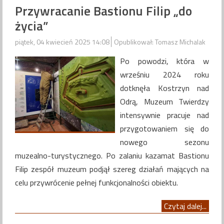
Przywracanie Bastionu Filip „do
życia”
piątek, 04 kwiecień 2025 14:08
Opublikował: Tomasz Michalak
Po powodzi, która w
wrześniu 2024 roku
dotknęła Kostrzyn nad
Odrą, Muzeum Twierdzy
intensywnie pracuje nad
przygotowaniem się do
nowego sezonu
muzealno-turystycznego. Po zalaniu kazamat Bastionu
Filip zespół muzeum podjął szereg działań mających na
celu przywrócenie pełnej funkcjonalności obiektu.​
Czytaj dalej...