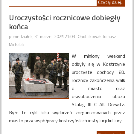
Czytaj dalej...
Uroczystości rocznicowe dobiegły
końca
poniedziałek, 31 marzec 2025 21:03
Opublikował: Tomasz
Michalak
W miniony weekend
odbyły się w Kostrzynie
uroczyste obchody 80.
rocznicy zakończenia walk
o miasto oraz
oswobodzenia obozu
Stalag III C Alt Drewitz.
Było to cykl kilku wydarzeń zorganizowanych przez
miasto przy współpracy kostrzyńskich instytucji kultury.