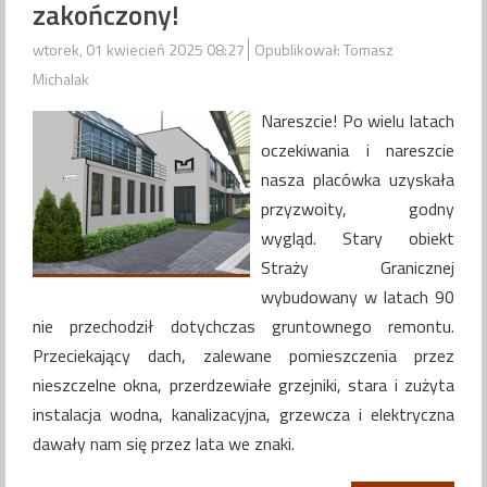
zakończony!
wtorek, 01 kwiecień 2025 08:27
Opublikował: Tomasz
Michalak
Nareszcie! Po wielu latach
oczekiwania i nareszcie
nasza placówka uzyskała
przyzwoity, godny
wygląd. Stary obiekt
Straży Granicznej
wybudowany w latach 90
nie przechodził dotychczas gruntownego remontu.
Przeciekający dach, zalewane pomieszczenia przez
nieszczelne okna, przerdzewiałe grzejniki, stara i zużyta
instalacja wodna, kanalizacyjna, grzewcza i elektryczna
dawały nam się przez lata we znaki.