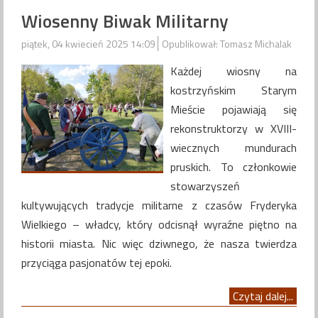
Wiosenny Biwak Militarny
piątek, 04 kwiecień 2025 14:09
Opublikował: Tomasz Michalak
Każdej wiosny na
kostrzyńskim Starym
Mieście pojawiają się
rekonstruktorzy w XVIII-
wiecznych mundurach
pruskich. To członkowie
stowarzyszeń
kultywujących tradycje militarne z czasów Fryderyka
Wielkiego – władcy, który odcisnął wyraźne piętno na
historii miasta. Nic więc dziwnego, że nasza twierdza
przyciąga pasjonatów tej epoki.
Czytaj dalej...