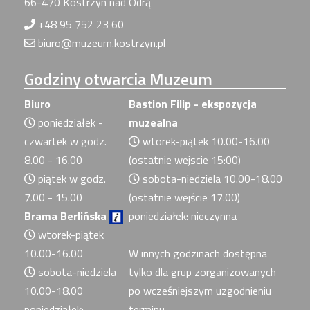
66-470 Kostrzyn nad Odrą
+48 95 752 23 60
biuro@muzeum.kostrzyn.pl
Godziny
otwarcia Muzeum
Biuro
Bastion Filip - ekspozycja
poniedziałek -
muzealna
czwartek w godz.
wtorek-piątek 10.00-16.00
8.00 - 16.00
(ostatnie wejscie 15:00)
piątek w godz.
sobota-niedziela 10.00-18.00
7.00 - 15.00
(ostatnie wejście 17.00)
Brama Berlińska
poniedziałek: nieczynna
wtorek-piątek
10.00-16.00
W innych godzinach dostępna
sobota-niedziela
tylko dla grup zorganizowanych
10.00-18.00
po wcześniejszym uzgodnieniu
poniedziałek:
terminu.