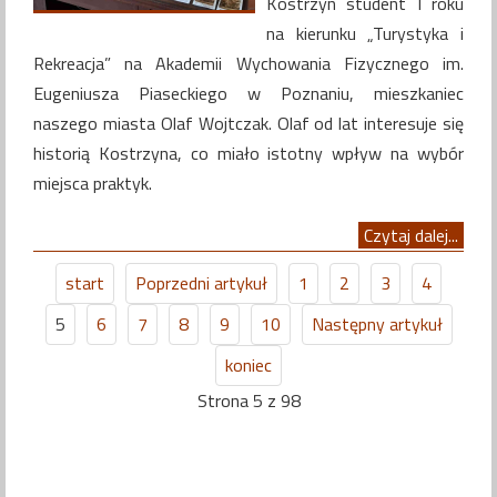
Kostrzyn student I roku
na kierunku „Turystyka i
Rekreacja” na Akademii Wychowania Fizycznego im.
Eugeniusza Piaseckiego w Poznaniu, mieszkaniec
naszego miasta Olaf Wojtczak. Olaf od lat interesuje się
historią Kostrzyna, co miało istotny wpływ na wybór
miejsca praktyk.
Czytaj dalej...
start
Poprzedni artykuł
1
2
3
4
5
6
7
8
9
10
Następny artykuł
koniec
Strona 5 z 98