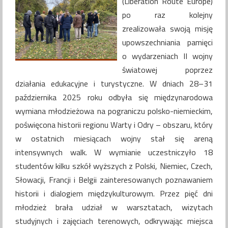
(Liberation Route Europe)
po raz kolejny
zrealizowała swoją misję
upowszechniania pamięci
o wydarzeniach II wojny
światowej poprzez
działania edukacyjne i turystyczne. W dniach 28–31
października 2025 roku odbyła się międzynarodowa
wymiana młodzieżowa na pograniczu polsko-niemieckim,
poświęcona historii regionu Warty i Odry – obszaru, który
w ostatnich miesiącach wojny stał się areną
intensywnych walk. W wymianie uczestniczyło 18
studentów kilku szkół wyższych z Polski, Niemiec, Czech,
Słowacji, Francji i Belgii zainteresowanych poznawaniem
historii i dialogiem międzykulturowym. Przez pięć dni
młodzież brała udział w warsztatach, wizytach
studyjnych i zajęciach terenowych, odkrywając miejsca