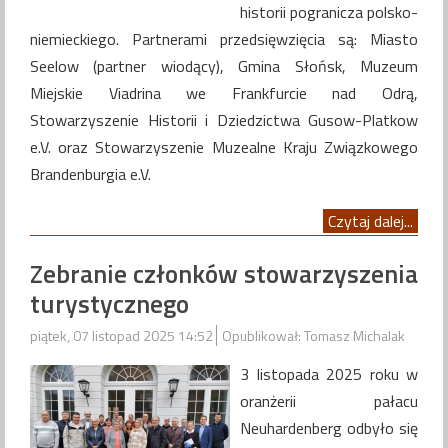
historii pogranicza polsko-
niemieckiego. Partnerami przedsięwzięcia są: Miasto
Seelow (partner wiodący), Gmina Słońsk, Muzeum
Miejskie Viadrina we Frankfurcie nad Odrą,
Stowarzyszenie Historii i Dziedzictwa Gusow-Platkow
e.V. oraz Stowarzyszenie Muzealne Kraju Związkowego
Brandenburgia e.V.
Czytaj dalej...
Zebranie członków stowarzyszenia
turystycznego
piątek, 07 listopad 2025 14:52
Opublikował: Tomasz Michalak
3 listopada 2025 roku w
oranżerii pałacu
Neuhardenberg odbyło się