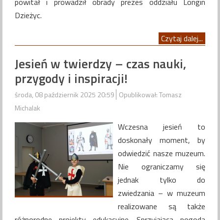
powitał i prowadził obrady prezes oddziału Longin
Dzieżyc.
Czytaj dalej...
Jesień w twierdzy – czas nauki,
przygody i inspiracji!
środa, 08 październik 2025 20:59
Opublikował: Tomasz
Michalak
Wczesna jesień to
doskonały moment, by
odwiedzić nasze muzeum.
Nie ograniczamy się
jednak tylko do
zwiedzania – w muzeum
realizowane są także
różnorodne projekty edukacyjne. Sprzyjająca pogoda