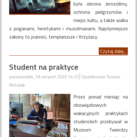
była obrona Jerozolimy,
ochrona pielgrzymów i
miejsc kultu, a także walka
z poganami, heretykami i muzułmanami. Najsłynniejsze
zakony to joannici, templariusze i Krzyżacy.
Czytaj dalej...
Student na praktyce
poniedziałek, 18 sierpień 2025 14:33
Opublikował: Tomasz
Michalak
Przez ponad miesiąc na
obowiązkowych
wakacyjnych praktykach
studenckich przebywał w
Muzeum Twierdzy