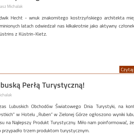
asz Michalak
udwik Hecht - wnuk znakomitego kostrzyńskiego architekta mie
inionych latach odwiedzał nas kilkakrotnie jako aktywny członek
üstrins z Küstrin-Kietz.
Czytaj 
uską Perłą Turystyczną!
ichalak
czas Lubuskich Obchodów Światowego Dnia Turystyki, na konfe
ystkich" w Hotelu „Ruben” w Zielonej Górze ogłoszono wyniki lub
rsu na Najlepszy Produkt Turystyczny. Miło nam poinformować, że
o przypadło trzem produktom turystycznym.