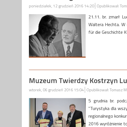
poniedziałek, 12 grudzień 2016 14:20
Opublikował: Tom
21.11. br. zmarł L
Waltera Hechta. W m
für die Geschichte K
Muzeum Twierdzy Kostrzyn Lub
wtorek, 06 grudzień 2016 15:04
Opublikował: Tomasz M
5 grudnia br. pod
"Turystyka dla wsz
regionalnego konku
2016 wyróżnienie t