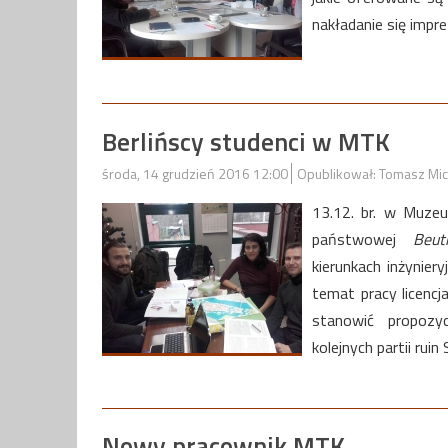
nakładanie się imp
Berlińscy studenci w MTK
środa, 14 grudzień 2016 12:00
Opublikował: Tomasz Mic
13.12. br. w Muzeu
państwowej
Beut
kierunkach inżynier
temat pracy licencj
stanowić propozyc
kolejnych partii rui
Nowy pracownik MTK