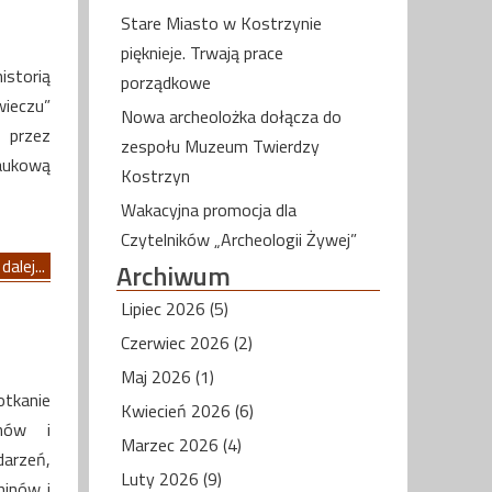
Stare Miasto w Kostrzynie
pięknieje. Trwają prace
storią
porządkowe
wieczu”
Nowa archeolożka dołącza do
 przez
zespołu Muzeum Twierdzy
naukową
Kostrzyn
Wakacyjna promocja dla
Czytelników „Archeologii Żywej”
dalej...
Archiwum
Lipiec 2026 (5)
Czerwiec 2026 (2)
Maj 2026 (1)
tkanie
Kwiecień 2026 (6)
inów i
Marzec 2026 (4)
darzeń,
Luty 2026 (9)
minów i