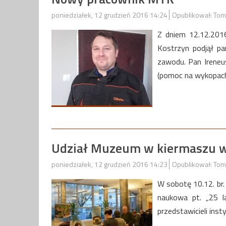
poniedziałek, 12 grudzień 2016 14:24
Opublikował: Tom
Z dniem 12.12.201
Kostrzyn podjął pa
zawodu. Pan Ireneu
(pomoc na wykopach
Udział Muzeum w kiermaszu w
poniedziałek, 12 grudzień 2016 14:23
Opublikował: Tom
W sobotę 10.12. br. 
naukowa pt. „25 l
przedstawicieli inst