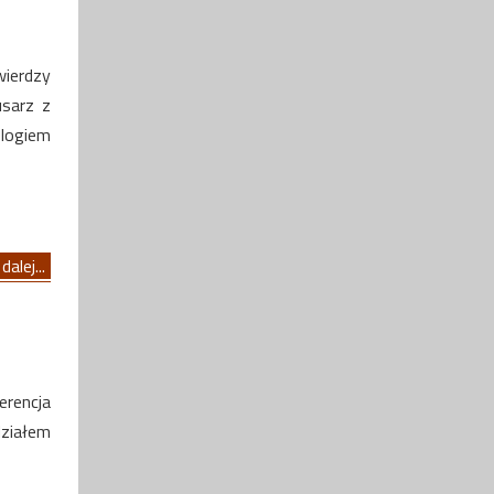
ierdzy
usarz z
ologiem
dalej...
erencja
ziałem