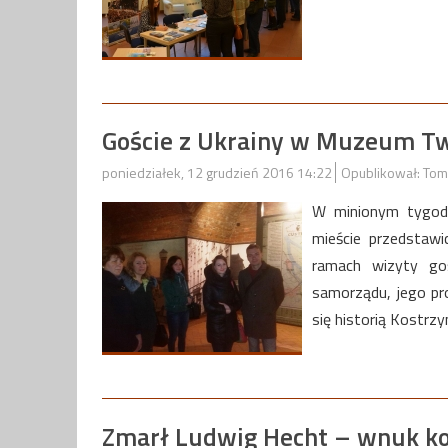
Goście z Ukrainy w Muzeum T
poniedziałek, 12 grudzień 2016 14:22
Opublikował: Tom
W minionym tygodn
mieście przedstawi
ramach wizyty goś
samorządu, jego pr
się historią Kostrzy
Zmarł Ludwig Hecht – wnuk ko