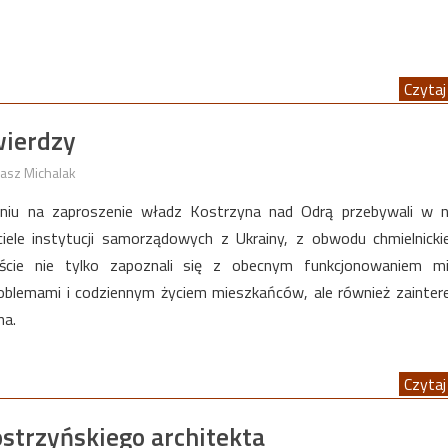
Czytaj 
wierdzy
asz Michalak
iu na zaproszenie władz Kostrzyna nad Odrą przebywali w 
ciele instytucji samorządowych z Ukrainy, z obwodu chmielnick
cie nie tylko zapoznali się z obecnym funkcjonowaniem mi
oblemami i codziennym życiem mieszkańców, ale również zainter
na.
Czytaj 
strzyńskiego architekta