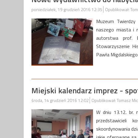
poniedziałek, 19 grudzień 2016 12:35
Opublikował: Tom
Muzeum Twierdzy 
naszego miasta i r
autorstwa prof.
Stowarzyszenie His
Pawła Migdalskieg
Miejski kalendarz imprez - spo
środa, 14 grudzień 2016 12:02
Opublikował: Tomasz Mic
W dniu 13.12. br.
przedstawicieli k
skoordynowania dzia
jakie oferowane są