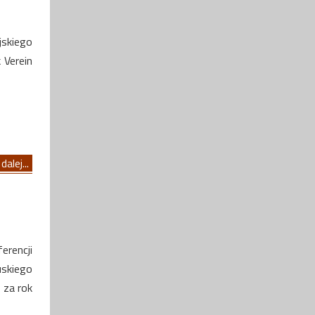
jskiego
 Verein
dalej...
rencji
uskiego
 za rok