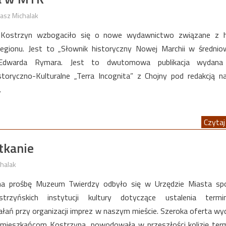
asz Michalak
Kostrzyn wzbogaciło się o nowe wydawnictwo związane z hi
egionu. Jest to „Słownik historyczny Nowej Marchii w średnio
 Edwarda Rymara. Jest to dwutomowa publikacja wydana
toryczno-Kulturalne „Terra Incognita” z Chojny pod redakcją 
o.
Czytaj 
tkanie
halak
 na prośbę Muzeum Twierdzy odbyło się w Urzędzie Miasta spo
ostrzyńskich instytucji kultury dotyczące ustalenia term
łań przy organizacji imprez w naszym mieście. Szeroka oferta wy
 mieszkańcom Kostrzyna, powodowała w przeszłości kolizję ter