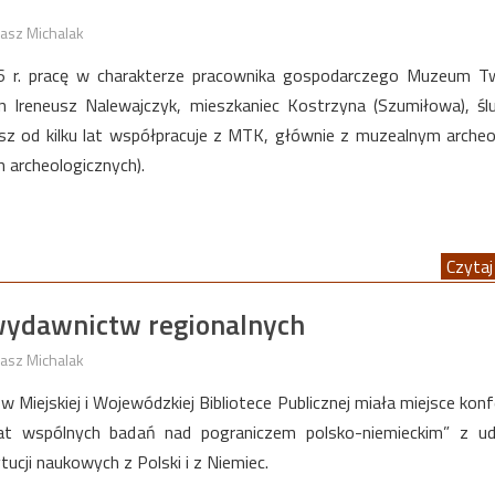
asz Michalak
6 r. pracę w charakterze pracownika gospodarczego Muzeum Tw
n Ireneusz Nalewajczyk, mieszkaniec Kostrzyna (Szumiłowa), śl
sz od kilku lat współpracuje z MTK, głównie z muzealnym arche
 archeologicznych).
Czytaj 
ydawnictw regionalnych
asz Michalak
w Miejskiej i Wojewódzkiej Bibliotece Publicznej miała miejsce konf
at wspólnych badań nad pograniczem polsko-niemieckim” z ud
ytucji naukowych z Polski i z Niemiec.