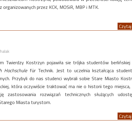
rez organizowanych przez KCK, MOSiR, MBP i MTK.
Czytaj 
halak
m Twierdzy Kostrzyn pojawiła sie trójka studentów berlińskiej 
h Hochschule
für Technik. Jest to uczelnia kształcąca stude
yjnych. Przybyli do nas studenci wybrali sobie Stare Miasto Kost
ackiej, która oczywiście traktować ma nie o historii tego miejsca,
ję zastosowania rozwiązań technicznych służących udostęp
n Starego Miasta turystom.
Czytaj 