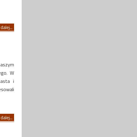
dalej...
naszym
iego. W
asta i
esowali
dalej...