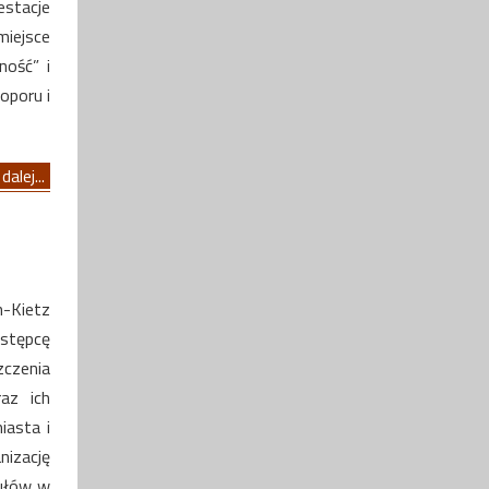
estacje
miejsce
ność” i
oporu i
dalej...
n-Kietz
stępcę
zczenia
az ich
iasta i
nizację
kułów w