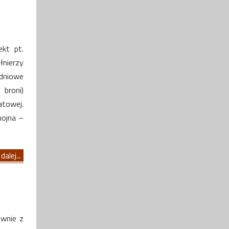
kt pt.
łnierzy
udniowe
broni)
atowej.
hojna –
dalej...
ównie z