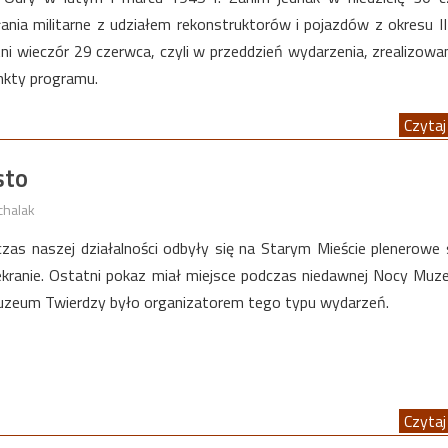
łania militarne z udziałem rekonstruktorów i pojazdów z okresu I
ni wieczór 29 czerwca, czyli w przeddzień wydarzenia, zrealizow
unkty programu.
Czytaj 
sto
chalak
dczas naszej działalności odbyły się na Starym Mieście plenerowe
kranie. Ostatni pokaz miał miejsce podczas niedawnej Nocy Mu
 Muzeum Twierdzy było organizatorem tego typu wydarzeń.
Czytaj 