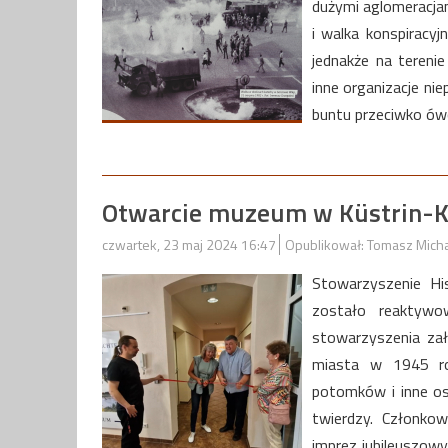
dużymi aglomeracjam
i walka konspiracy
jednakże na terenie
inne organizacje ni
buntu przeciwko ów
Otwarcie muzeum w Küstrin-K
czwartek, 23 maj 2024 16:47
Opublikował: Tomasz Mich
Stowarzyszenie His
zostało reaktywo
stowarzyszenia zał
miasta w 1945 ro
potomków i inne oso
twierdzy. Członkow
imprez jubileuszowy