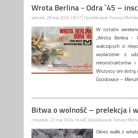
Wrota Berlina - Odra `45 – insc
wtorek, 28 maj 2024 18:27
Opublikował: Tomasz Michal
W ostatni weekend
„Wrota Berlina - 
walczących o niepo
wydarzenie z udz
rekonstruktorów i 
Wszyscy oni dotrą 
Gozdowice – Miesz
Bitwa o wolność – prelekcja i
czwartek, 23 maj 2024 16:48
Opublikował: Tomasz Mich
Okres walki z wład