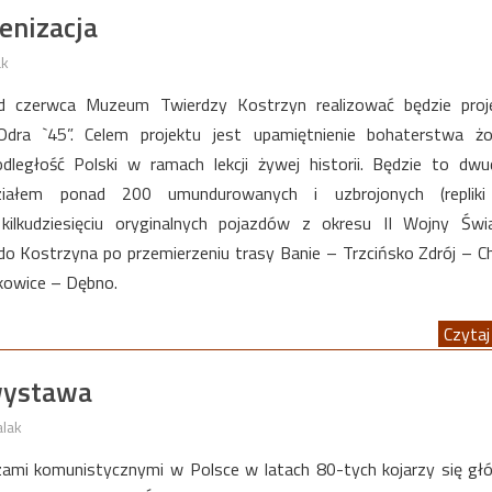
enizacja
ak
 czerwca Muzeum Twierdzy Kostrzyn realizować będzie proje
Odra `45”. Celem projektu jest upamiętnienie bohaterstwa żo
dległość Polski w ramach lekcji żywej historii. Będzie to dw
iałem ponad 200 umundurowanych i uzbrojonych (repliki 
kilkudziesięciu oryginalnych pojazdów z okresu II Wojny Świ
do Kostrzyna po przemierzeniu trasy Banie – Trzcińsko Zdrój – C
kowice – Dębno.
Czytaj 
 wystawa
alak
zami komunistycznymi w Polsce w latach 80-tych kojarzy się gł