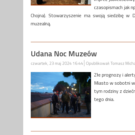
czasopismach jak np
Chojna). Stowarzyszenie ma swoją siedzibę w D
muzealną.
Udana Noc Muzeów
czwartek, 23 maj 2024 16:44
Opublikował: Tomasz Mich
Złe prognozy i aler
Miasto w sobotni wi
tym rodziny z dzie
tego dnia.