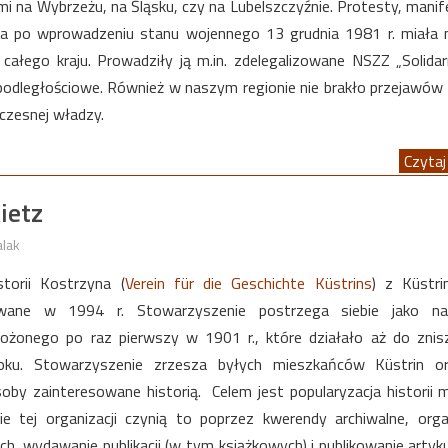
i na Wybrzeżu, na Śląsku, czy na Lubelszczyźnie. Protesty, manif
jna po wprowadzeniu stanu wojennego 13 grudnia 1981 r. miała 
 całego kraju. Prowadziły ją m.in. zdelegalizowane NSZZ „Solidar
epodległościowe. Również w naszym regionie nie brakło przejawów 
czesnej władzy.
Czytaj 
ietz
alak
torii Kostrzyna (
Verein für die Geschichte Küstrins
) z Küstri
wane w 1994 r. Stowarzyszenie postrzega siebie jako na
ożonego po raz pierwszy w 1901 r., które działało aż do znis
ku. Stowarzyszenie zrzesza byłych mieszkańców Küstrin or
by zainteresowane historią. Celem jest popularyzacja historii m
ie tej organizacji czynią to poprzez kwerendy archiwalne, orga
ch, wydawanie publikacji (w tym książkowych) i publikowanie arty