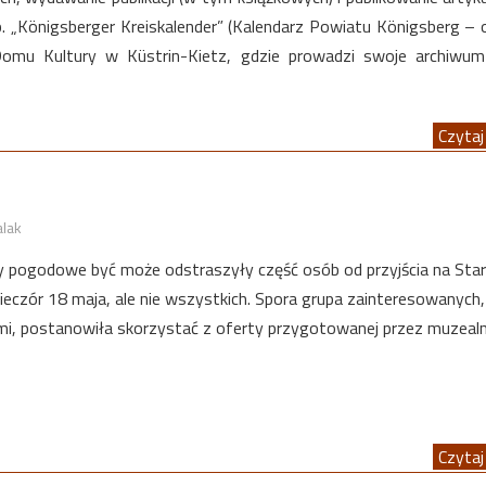
. „Königsberger Kreiskalender” (Kalendarz Powiatu Königsberg – 
omu Kultury w Küstrin-Kietz, gdzie prowadzi swoje archiwum
Czytaj 
alak
ty pogodowe być może odstraszyły część osób od przyjścia na Sta
eczór 18 maja, ale nie wszystkich. Spora grupa zainteresowanych
ćmi, postanowiła skorzystać z oferty przygotowanej przez muzeal
Czytaj 