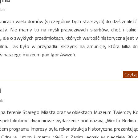
lak
wnicach wielu domów (szczególnie tych starszych) do dziś znaleź
naty. Nie mamy tu na myśli prawdziwych skarbów, choć i takie 
ą, ale o zwykłych przedmiotach, których wartość historyczna jest 
alna. Tak było w przypadku skrzynki na amunicję, która kilka d
ów naszego muzeum pan Igor Awiżeń.
Czytaj 
i
ak
na terenie Starego Miasta oraz w obiektach Muzeum Twierdzy K
 spektakularne dwudniowe wydarzenie pod nazwą „Wrota Berlina
tem programu imprezy była rekonstrukcja historyczna prezentując
n Odry w lutym i marcu 1945 r. Zanim jednak w niedzielę 30 