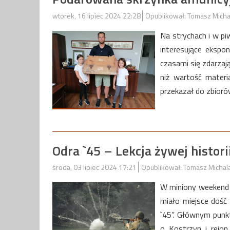
wtorek, 16 lipiec 2024 22:28
Opublikował: Tomasz Micha
Na strychach i w pi
interesujące ekspo
czasami się zdarzaj
niż wartość materi
przekazał do zbior
Odra `45 – Lekcja żywej histori
środa, 03 lipiec 2024 17:21
Opublikował: Tomasz Michal
W miniony weekend 
miało miejsce dość
`45”. Głównym punk
o Kostrzyn i rejo