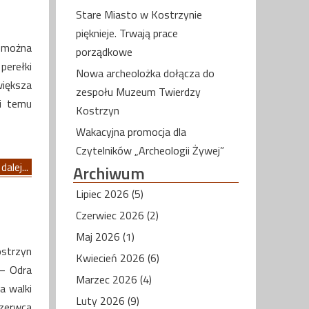
Stare Miasto w Kostrzynie
pięknieje. Trwają prace
ć można
porządkowe
perełki
Nowa archeolożka dołącza do
większa
zespołu Muzeum Twierdzy
ni temu
Kostrzyn
Wakacyjna promocja dla
Czytelników „Archeologii Żywej”
dalej...
Archiwum
Lipiec 2026 (5)
Czerwiec 2026 (2)
Maj 2026 (1)
ostrzyn
Kwiecień 2026 (6)
 – Odra
Marzec 2026 (4)
a walki
Luty 2026 (9)
czerwca