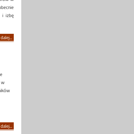
obecnie
 i izbę
dalej...
re
, w
ników
dalej...