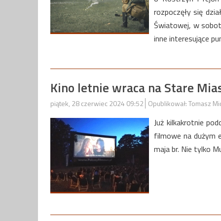
rozpoczęły się dzia
Światowej, w sobot
inne interesujące p
Kino letnie wraca na Stare Mia
piątek, 28 czerwiec 2024 09:52
Opublikował: Tomasz Mi
Już kilkakrotnie po
filmowe na dużym e
maja br. Nie tylko