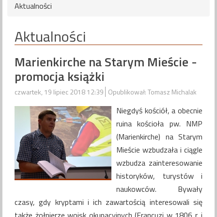
Aktualności
Aktualności
Marienkirche na Starym Mieście -
promocja książki
czwartek, 19 lipiec 2018 12:39
Opublikował: Tomasz Michalak
Niegdyś kościół, a obecnie
ruina kościoła pw. NMP
(Marienkirche) na Starym
Mieście wzbudzała i ciągle
wzbudza zainteresowanie
historyków, turystów i
naukowców. Bywały
czasy, gdy kryptami i ich zawartością interesowali się
także żołnierze wojsk okupacyjnych (Francuzi w 1806 r. i