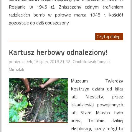
Rosjanie w 1945 r.). Zniszczony celnym trafieniem
radzieckich bomb w połowie marca 1945 r. kościół
pozostaje do dziś opuszczony.
Czytaj dalej...
Kartusz herbowy odnaleziony!
poniedziałek, 16 lipiec 2018 21:32
Opublikował: Tomasz
Michalak
Muzeum Twierdzy
Kostrzyn działa od kilku
lat. Niestety, przez
kilkadziesiąt powojennych
lat Stare Miasto było
areną totalnie dzikiej
eksploracji, każdy mógł tu