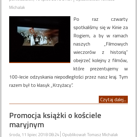
Michalak
Po raz czwarty
spotkaliśmy się w Kinie za
Rogiem, a by w ramach
naszych „Filmowych
wieczorów z historią”
obejrzeć kolejny z filmów,
które prezentujemy w
100-lecie odzyskania niepodległości przez nasz kraj. Tym
razem był to klasyk „Krzyżacy”.
Czytaj dalej...
Promocja książki o kościele
maryjnym
środa, 11 lipiec 2018 08:24
Opublikował: Tomasz Michalak