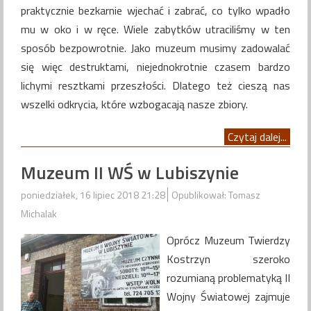
praktycznie bezkarnie wjechać i zabrać, co tylko wpadło
mu w oko i w ręce. Wiele zabytków utraciliśmy w ten
sposób bezpowrotnie. Jako muzeum musimy zadowalać
się więc destruktami, niejednokrotnie czasem bardzo
lichymi resztkami przeszłości. Dlatego też cieszą nas
wszelki odkrycia, które wzbogacają nasze zbiory.
Czytaj dalej...
Muzeum II WŚ w Lubiszynie
poniedziałek, 16 lipiec 2018 21:28
Opublikował: Tomasz
Michalak
Oprócz Muzeum Twierdzy
Kostrzyn szeroko
rozumianą problematyką II
Wojny Światowej zajmuje