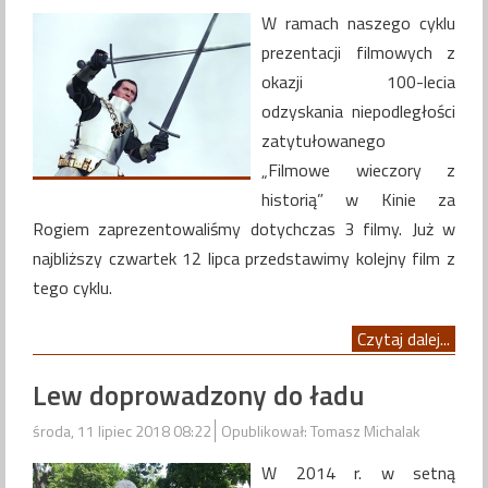
W ramach naszego cyklu
prezentacji filmowych z
okazji 100-lecia
odzyskania niepodległości
zatytułowanego
„Filmowe wieczory z
historią” w Kinie za
Rogiem zaprezentowaliśmy dotychczas 3 filmy. Już w
najbliższy czwartek 12 lipca przedstawimy kolejny film z
tego cyklu.
Czytaj dalej...
Lew doprowadzony do ładu
środa, 11 lipiec 2018 08:22
Opublikował: Tomasz Michalak
W 2014 r. w setną