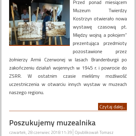
Przed ponad miesiącem
Muzeum Twierdzy
Kostrzyn otwierało nowa
wystawę czasową pt.
Między wojną a pokojem”
prezentująca przedmioty
pozostawione przez
żołnierzy Armii Czerwonej w lasach Brandenburgii po
zakończeniu działań wojennych w 1945 r. i powrocie do
ZSRR. W ostatnim czasie mieliśmy możliwość
uczestniczenia w otwarciu innych wystaw w muzeach
naszego regionu.
Czytaj dalej...
Poszukujemy muzealnika
czwartek, 28 czerwiec 2018 11:39
Opublikował: Tomasz