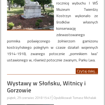
rocznicę wybuchu I WŚ
Muzeum Twierdzy
Kostrzyn wykonało ze
środków własnych
konserwację
zdewastowanego
pomnika poświęconego żołnierzom garnizonu
kostrzyńskiego poległym w czasie działań wojennych
1914-1918, zwanego potocznie „pomnikiem lwa”
ustawionego w, również potocznie zwanym, Parku Lwa.
Czytaj dalej...
Wystawy w Słońsku, Witnicy i
Gorzowie
piątek, 29 czerwiec 2018 15:47
Opublikował: Tomasz Michalak