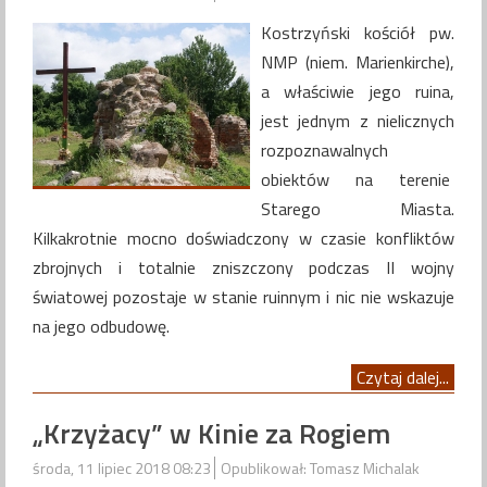
Kostrzyński kościół pw.
NMP (niem. Marienkirche),
a właściwie jego ruina,
jest jednym z nielicznych
rozpoznawalnych
obiektów na terenie
Starego Miasta.
Kilkakrotnie mocno doświadczony w czasie konfliktów
zbrojnych i totalnie zniszczony podczas II wojny
światowej pozostaje w stanie ruinnym i nic nie wskazuje
na jego odbudowę.
Czytaj dalej...
„Krzyżacy” w Kinie za Rogiem
środa, 11 lipiec 2018 08:23
Opublikował: Tomasz Michalak