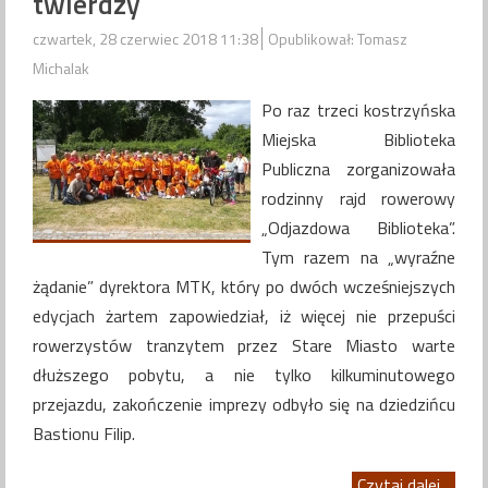
twierdzy
czwartek, 28 czerwiec 2018 11:38
Opublikował: Tomasz
Michalak
Po raz trzeci kostrzyńska
Miejska Biblioteka
Publiczna zorganizowała
rodzinny rajd rowerowy
„Odjazdowa Biblioteka”.
Tym razem na „wyraźne
żądanie” dyrektora MTK, który po dwóch wcześniejszych
edycjach żartem zapowiedział, iż więcej nie przepuści
rowerzystów tranzytem przez Stare Miasto warte
dłuższego pobytu, a nie tylko kilkuminutowego
przejazdu, zakończenie imprezy odbyło się na dziedzińcu
Bastionu Filip.
Czytaj dalej...