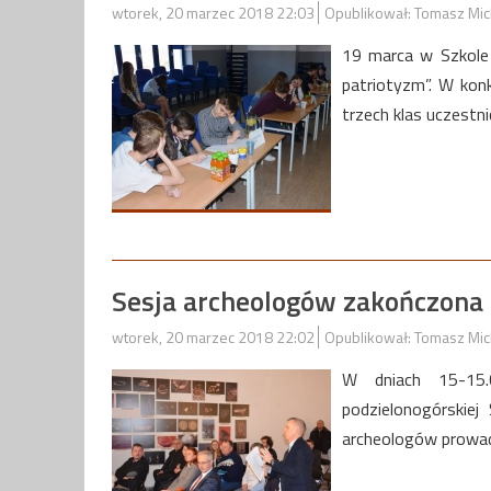
wtorek, 20 marzec 2018 22:03
Opublikował: Tomasz Mic
19 marca w Szkole 
patriotyzm”. W konk
trzech klas uczestni
Sesja archeologów zakończona
wtorek, 20 marzec 2018 22:02
Opublikował: Tomasz Mic
W dniach 15-15
podzielonogórskie
archeologów prowad