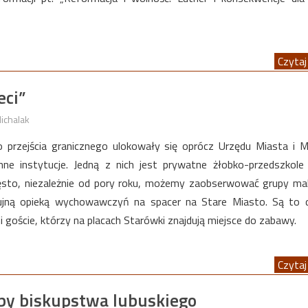
Czytaj 
eci”
ichalak
 przejścia granicznego ulokowały się oprócz Urzędu Miasta i
nne instytucje. Jedną z nich jest prywatne żłobko-przedszkole
zęsto, niezależnie od pory roku, możemy zaobserwować grupy m
zujną opieką wychowawczyń na spacer na Stare Miasto. Są to 
i goście, którzy na placach Starówki znajdują miejsce do zabawy.
Czytaj 
iby biskupstwa lubuskiego