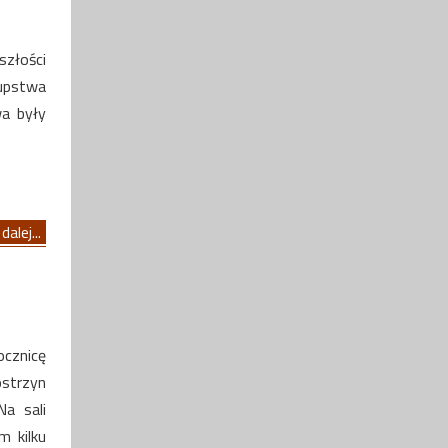
szłości
kupstwa
a były
dalej...
cznicę
ostrzyn
Na sali
 kilku