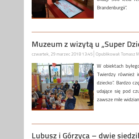
Brandenburgii”.
Muzeum z wizytą u „Super Dzi
czwartek, 29 marzec 2018 13:45
Opublikował: Tomasz M
W obiektach byłego
Twierdzy również i
dziecko”. Bardzo c
udające się pod c
zawsze mile widzian
Lubusz i Górzyca – dwie siedz