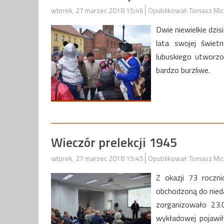
wtorek, 27 marzec 2018 15:46
Opublikował: Tomasz Mic
Dwie niewielkie dzi
lata swojej świetn
lubuskiego utworz
bardzo burzliwe.
Wieczór prelekcji 1945
wtorek, 27 marzec 2018 15:45
Opublikował: Tomasz Mic
Z okazji 73 roczn
obchodzoną do nied
zorganizowało 23.0
wykładowej pojawi