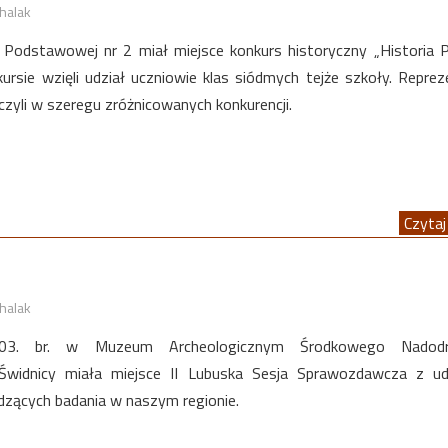
halak
Podstawowej nr 2 miał miejsce konkurs historyczny „Historia P
ursie wzięli udział uczniowie klas siódmych tejże szkoły. Reprez
czyli w szeregu zróżnicowanych konkurencji.
Czytaj 
halak
.03. br. w Muzeum Archeologicznym Środkowego Nado
j Świdnicy miała miejsce II Lubuska Sesja Sprawozdawcza z u
zących badania w naszym regionie.