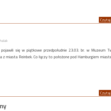
Czytaj 
halak
e pojawili się w piątkowe przedpołudnie 23.03. br. w Muzeum T
ja z miasta Reinbek. Co łączy to położone pod Hamburgiem miast
Czytaj 
zny