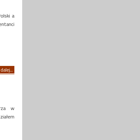
olski a
entanci
dalej...
drza w
działem