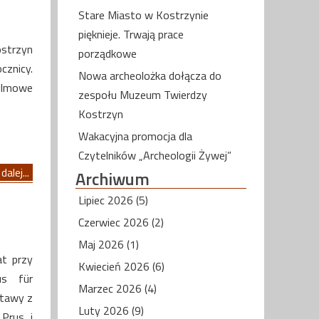
Stare Miasto w Kostrzynie
pięknieje. Trwają prace
ostrzyn
porządkowe
cznicy.
Nowa archeolożka dołącza do
Filmowe
zespołu Muzeum Twierdzy
Kostrzyn
Wakacyjna promocja dla
Czytelników „Archeologii Żywej”
dalej...
Archiwum
Lipiec 2026 (5)
Czerwiec 2026 (2)
Maj 2026 (1)
at przy
Kwiecień 2026 (6)
us für
Marzec 2026 (4)
stawy z
Luty 2026 (9)
 Prus i