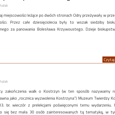
halak
siaj miejscowości leżące po dwóch stronach Odry przeżywały w prze
ości. Przez całe dziesięciolecia były to wszak siedziby bis
onego za panowania Bolesława Krzywoustego. Dzieje biskupstw
Czytaj 
halak
icy zakończenia walk o Kostrzyn (w ten sposób nazywamy ro
awna jako „rocznica wyzwolenia Kostrzyna”) Muzeum Twierdzy K
3. br. wieczór z prelekcjami poświęconymi temu wydarzeniu. 
ło się bez mała 30 osób zainteresowanych tą tematyką, w tym