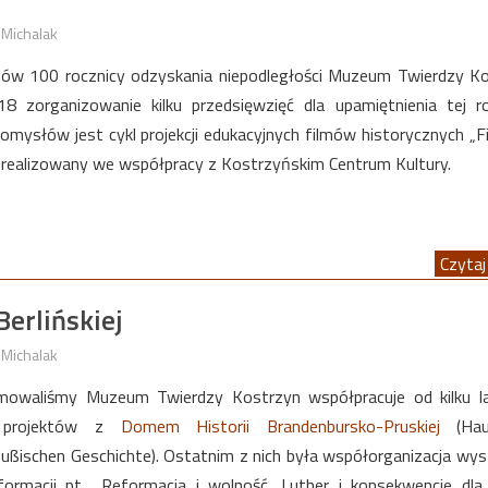
 Michalak
ów 100 rocznicy odzyskania niepodległości Muzeum Twierdzy K
8 zorganizowanie kilku przedsięwzięć dla upamiętnienia tej ro
omysłów jest cykl projekcji edukacyjnych filmów historycznych „
” realizowany we współpracy z Kostrzyńskim Centrum Kultury.
Czytaj 
erlińskiej
 Michalak
rmowaliśmy Muzeum Twierdzy Kostrzyn współpracuje od kilku l
ch projektów z
Domem Historii Brandenbursko-Pruskiej
(Ha
eußischen Geschichte). Ostatnim z nich była współorganizacja wy
eformacji pt. „Reformacja i wolność. Luther i konsekwencje dla