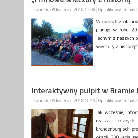
czwartek, 05 kwiecień 2018 11:06
Opublikował: Tomasz
W ramach z obchod
planuje w roku 201
Jednym z naszych p
wieczory z historią
Interaktywny pulpit w Bramie B
czwartek, 05 kwiecień 2018 10:55
Opublikował: Tomasz
Jak wcześniej info
realizacji różny
brandenburgisch-pr
okazji 500 lecia r