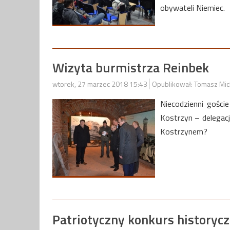
obywateli Niemiec.
Wizyta burmistrza Reinbek
wtorek, 27 marzec 2018 15:43
Opublikował: Tomasz Mic
Niecodzienni gości
Kostrzyn – delegac
Kostrzynem?
Patriotyczny konkurs historyc