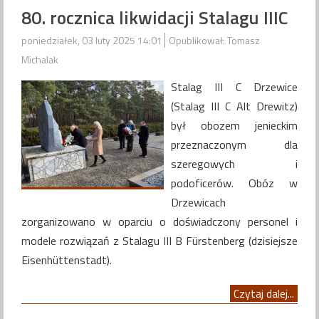
80. rocznica likwidacji Stalagu IIIC
poniedziałek, 03 luty 2025 14:01
Opublikował: Tomasz
Michalak
Stalag III C Drzewice
(Stalag III C Alt Drewitz)
był obozem jenieckim
przeznaczonym dla
szeregowych i
podoficerów. Obóz w
Drzewicach
zorganizowano w oparciu o doświadczony personel i
modele rozwiązań z Stalagu III B Fürstenberg (dzisiejsze
Eisenhüttenstadt).
Czytaj dalej...