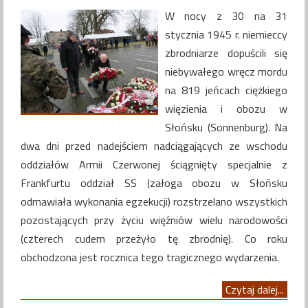
W nocy z 30 na 31
stycznia 1945 r. niemieccy
zbrodniarze dopuścili się
niebywałego wręcz mordu
na 819 jeńcach ciężkiego
więzienia i obozu w
Słońsku (Sonnenburg). Na
dwa dni przed nadejściem nadciągających ze wschodu
oddziałów Armii Czerwonej ściągnięty specjalnie z
Frankfurtu oddział SS (załoga obozu w Słońsku
odmawiała wykonania egzekucji) rozstrzelano wszystkich
pozostających przy życiu więźniów wielu narodowości
(czterech cudem przeżyło tę zbrodnię). Co roku
obchodzona jest rocznica tego tragicznego wydarzenia.
Czytaj dalej...