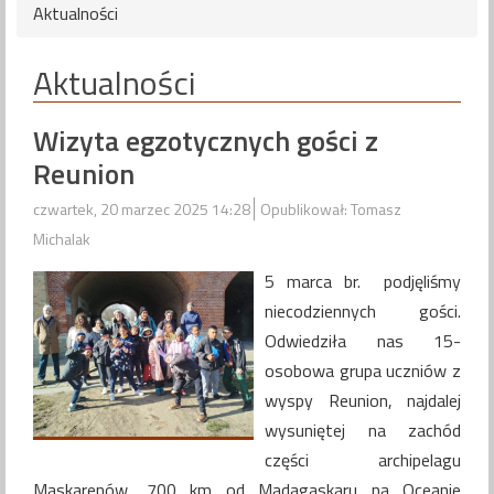
Aktualności
Aktualności
Wizyta egzotycznych gości z
Reunion
czwartek, 20 marzec 2025 14:28
Opublikował: Tomasz
Michalak
5 marca br. podjęliśmy
niecodziennych gości.
Odwiedziła nas 15-
osobowa grupa uczniów z
wyspy Reunion, najdalej
wysuniętej na zachód
części archipelagu
Maskarenów, 700 km od Madagaskaru na Oceanie