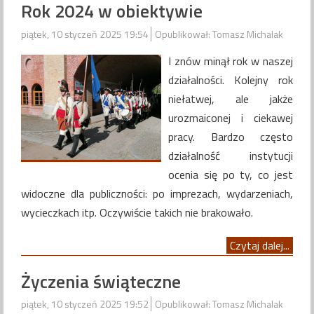
Rok 2024 w obiektywie
piątek, 10 styczeń 2025 19:54
Opublikował: Tomasz Michalak
I znów minął rok w naszej
działalności. Kolejny rok
niełatwej, ale jakże
urozmaiconej i ciekawej
pracy. Bardzo często
działalność instytucji
ocenia się po ty, co jest
widoczne dla publiczności: po imprezach, wydarzeniach,
wycieczkach itp. Oczywiście takich nie brakowało.
Czytaj dalej...
Życzenia świąteczne
piątek, 10 styczeń 2025 19:52
Opublikował: Tomasz Michalak