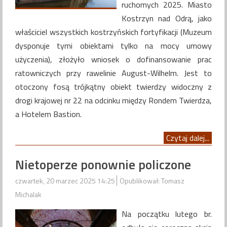
ruchomych 2025. Miasto
Kostrzyn nad Odrą, jako
właściciel wszystkich kostrzyńskich fortyfikacji (Muzeum
dysponuje tymi obiektami tylko na mocy umowy
użyczenia), złożyło wniosek o dofinansowanie prac
ratowniczych przy rawelinie August-Wilhelm. Jest to
otoczony fosą trójkątny obiekt twierdzy widoczny z
drogi krajowej nr 22 na odcinku między Rondem Twierdza,
a Hotelem Bastion.
Czytaj dalej...
Nietoperze ponownie policzone
czwartek, 20 marzec 2025 14:25
Opublikował: Tomasz
Michalak
Na początku lutego br.