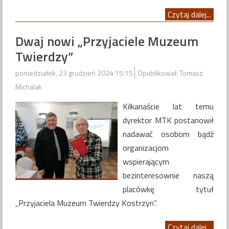
Czytaj dalej...
Dwaj nowi „Przyjaciele Muzeum
Twierdzy”
poniedziałek, 23 grudzień 2024 15:15
Opublikował: Tomasz
Michalak
Kilkanaście lat temu
dyrektor MTK postanowił
nadawać osobom bądź
organizacjom
wspierającym
bezinteresownie naszą
placówkę tytuł
„Przyjaciela Muzeum Twierdzy Kostrzyn”.
Czytaj dalej...