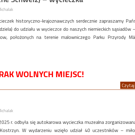
ichalak
cieczek historyczno-krajoznawczych serdecznie zapraszamy Pa
edziela) do udziału w wycieczce do naszych niemieckich sąsiadów 
ow, położonych na terenie malowniczego Parku Przyrody Mär
RAK WOLNYCH MIEJSC!
Czytaj 
ichalak
025 r. odbyła się autokarowa wycieczka muzealna zorganizowan
ostrzyn. W wydarzeniu wzięło udział 40 uczestników – miło