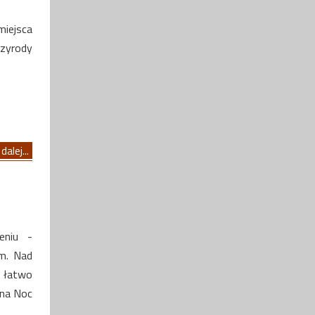
iejsca
zyrody
dalej...
eniu -
ym. Nad
k łatwo
zna Noc