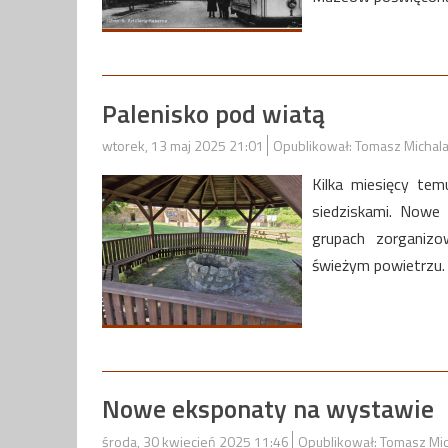
Palenisko pod wiatą
wtorek, 13 maj 2025 21:01
Opublikował: Tomasz Michal
Kilka miesięcy tem
siedziskami. Nowe
grupach zorganizo
świeżym powietrzu.
Nowe eksponaty na wystawie
środa, 30 kwiecień 2025 11:46
Opublikował: Tomasz Mi