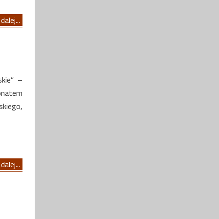
dalej...
skie” –
ronatem
skiego,
dalej...