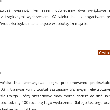
ak
oznawczą wyprawę. Tym razem odwiedzimy dwa wyjątkowe m
z tragicznymi wydarzeniami XX wieku, jak i z bogactwem pr
Wycieczka będzie miała miejsce w sobotę, 24 maja br.
Czytaj 
ak
yńska linia tramwajowa uległa przełomowemu przekształc
903 r. tramwaj konny został zastąpiony tramwajem elektryczn
isła trakcja, której szczątkowe ślady można znaleźć do dziś. Ja
u obchodzimy 100 rocznicę tego wydarzenia. Dlatego też tegoroc
 będzie temu faktowi.