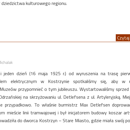
w dziedzictwa kulturowego regionu.
Czytaj 
ichalak
 i jeden dzień (16 maja 1925 r.) od wyruszenia na trasę pie
dem elektrycznym w Kostrzynie spotkaliśmy się, aby w 
Muzeów przypomnieć o tym jubileuszu. Wystartowaliśmy sprzed
Odrzańskiej na skrzyżowaniu ul. Detlefsena z ul. Artyleryjską. Mie
ne przypadkowo. To właśnie burmistrz Max Detlefsen doprowad
 mieście linii tramwajowej i był inicjatorem budowy koszar artyl
prowadziła do dworca Kostrzyn – Stare Miasto, gdzie miała swój p