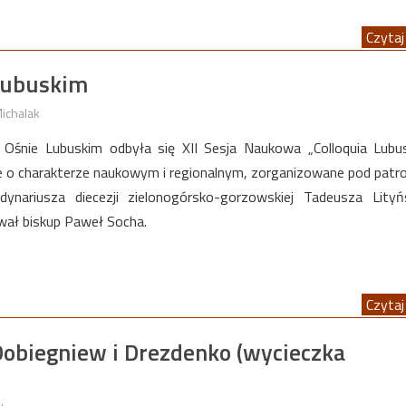
Czytaj 
 Lubuskim
ichalak
Ośnie Lubuskim odbyła się XII Sesja Naukowa „Colloquia Lubu
ie o charakterze naukowym i regionalnym, zorganizowane pod pat
dynariusza diecezji zielonogórsko-gorzowskiej Tadeusza Lityń
wał biskup Paweł Socha.
Czytaj 
 Dobiegniew i Drezdenko (wycieczka