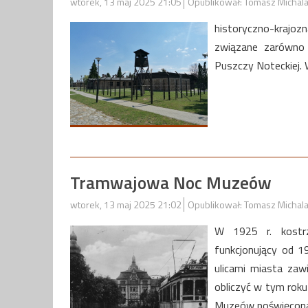
wtorek, 13 maj 2025 21:05
Opublikował: Tomasz Michal
historyczno-kraj
związane zarówno 
Puszczy Noteckiej. 
Tramwajowa Noc Muzeów
wtorek, 13 maj 2025 21:02
Opublikował: Tomasz Michal
W 1925 r. kostrz
funkcjonujący od 1
ulicami miasta zaw
obliczyć w tym rok
Muzeów poświęcona