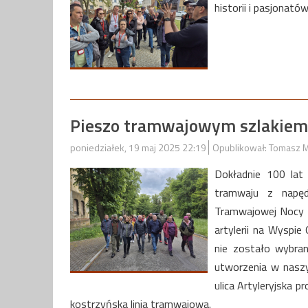
historii i pasjonató
Pieszo tramwajowym szlakiem
poniedziałek, 19 maj 2025 22:19
Opublikował: Tomasz M
Dokładnie 100 lat
tramwaju z napę
Tramwajowej Nocy 
artylerii na Wyspie 
nie zostało wybra
utworzenia w naszym
ulica Artyleryjska 
kostrzyńska linia tramwajowa.