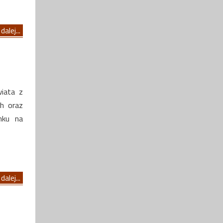
dalej...
wiata z
h oraz
nku na
dalej...