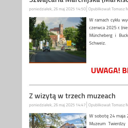
poniedziałek, 26 maj 2025 14:50
Opublikował: Tomasz M
W ramach cyklu wy
czerwca 2025 r. (ni
Müncheberg i Buck
Schweiz.
UWAGA! B
Z wizytą w trzech muzeach
poniedziałek, 26 maj 2025 14:47
Opublikował: Tomasz M
W sobotę 24 maja 2
Muzeum Twierdzy K