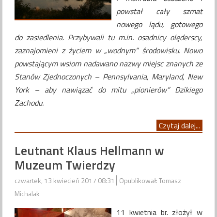
powstał cały szmat
nowego lądu, gotowego
do zasiedlenia. Przybywali tu m.in. osadnicy olęderscy,
zaznajomieni z życiem w „wodnym” środowisku. Nowo
powstającym wsiom nadawano nazwy miejsc znanych ze
Stanów Zjednoczonych – Pennsylvania, Maryland, New
York – aby nawiązać do mitu „pionierów” Dzikiego
Zachodu.
Czytaj dalej...
Leutnant Klaus Hellmann w
Muzeum Twierdzy
czwartek, 13 kwiecień 2017 08:31
Opublikował: Tomasz
Michalak
11 kwietnia br. złożył w