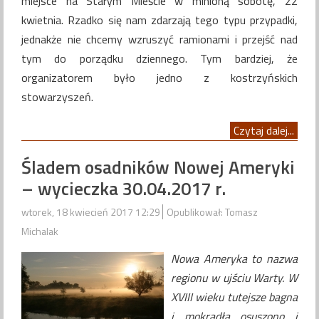
miejsce na Starym Mieście w minioną sobotę, 22
kwietnia. Rzadko się nam zdarzają tego typu przypadki,
jednakże nie chcemy wzruszyć ramionami i przejść nad
tym do porządku dziennego. Tym bardziej, że
organizatorem było jedno z kostrzyńskich
stowarzyszeń.
Czytaj dalej...
Śladem osadników Nowej Ameryki
– wycieczka 30.04.2017 r.
wtorek, 18 kwiecień 2017 12:29
Opublikował: Tomasz
Michalak
Nowa Ameryka to nazwa
regionu w ujściu Warty. W
XVIII wieku tutejsze bagna
i mokradła osuszono i