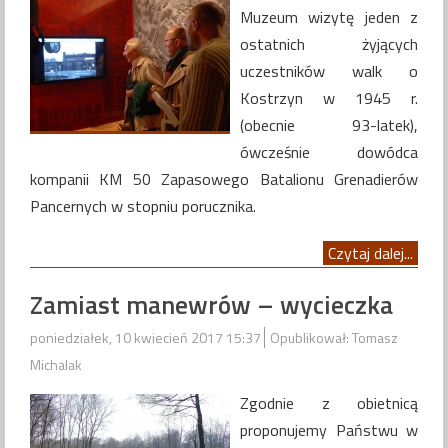
Muzeum wizytę jeden z
ostatnich żyjących
uczestników walk o
Kostrzyn w 1945 r.
(obecnie 93-latek),
ówcześnie dowódca
kompanii KM 50 Zapasowego Batalionu Grenadierów
Pancernych w stopniu porucznika.
Czytaj dalej...
Zamiast manewrów – wycieczka
poniedziałek, 10 kwiecień 2017 15:37
Opublikował: Tomasz
Michalak
Zgodnie z obietnicą
proponujemy Państwu w