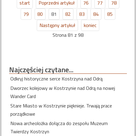
start
Poprzedni artykuł
76
77
78
79
80
81
82
83
84
85
Następny artykuł
koniec
Strona 81 z 98
Najczęściej
czytane...
Odkryj historyczne serce Kostrzyna nad Odrą
Dworzec kolejowy w Kostrzynie nad Odrą na nowej
Wander Card
Stare Miasto w Kostrzynie pięknieje. Trwają prace
porządkowe
Nowa archeolożka dołącza do zespołu Muzeum
Twierdzy Kostrzyn