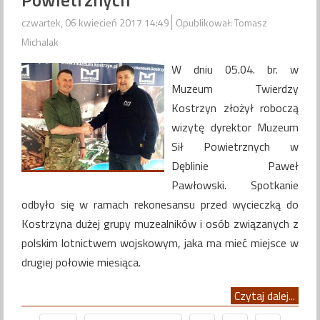
czwartek, 06 kwiecień 2017 14:49
Opublikował: Tomasz
Michalak
W dniu 05.04. br. w
Muzeum Twierdzy
Kostrzyn złożył roboczą
wizytę dyrektor Muzeum
Sił Powietrznych w
Dęblinie Paweł
Pawłowski. Spotkanie
odbyło się w ramach rekonesansu przed wycieczką do
Kostrzyna dużej grupy muzealników i osób związanych z
polskim lotnictwem wojskowym, jaka ma mieć miejsce w
drugiej połowie miesiąca.
Czytaj dalej...