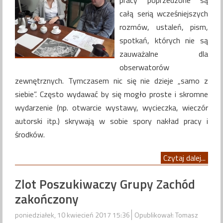
pracy poprzedzone są
całą serią wcześniejszych
rozmów, ustaleń, pism,
spotkań, których nie są
zauważalne dla
obserwatorów
zewnętrznych. Tymczasem nic się nie dzieje „samo z
siebie”. Często wydawać by się mogło proste i skromne
wydarzenie (np. otwarcie wystawy, wycieczka, wieczór
autorski itp.) skrywają w sobie spory nakład pracy i
środków.
Czytaj dalej...
Zlot Poszukiwaczy Grupy Zachód
zakończony
poniedziałek, 10 kwiecień 2017 15:36
Opublikował: Tomasz