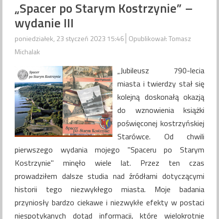
„Spacer po Starym Kostrzynie” –
wydanie III
poniedziałek, 23 styczeń 2023 15:46
Opublikował: Tomasz
Michalak
„Jubileusz 790-lecia
miasta i twierdzy stał się
kolejną doskonałą okazją
do wznowienia książki
poświęconej kostrzyńskiej
Starówce. Od chwili
pierwszego wydania mojego "Spaceru po Starym
Kostrzynie" minęło wiele lat. Przez ten czas
prowadziłem dalsze studia nad źródłami dotyczącymi
historii tego niezwykłego miasta. Moje badania
przyniosły bardzo ciekawe i niezwykłe efekty w postaci
niespotykanych dotąd informacji, które wielokrotnie