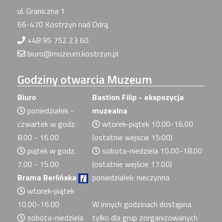
ul. Graniczna 1
66-470 Kostrzyn nad Odrą
+48 95 752 23 60
biuro@muzeum.kostrzyn.pl
Godziny
otwarcia Muzeum
Biuro
Bastion Filip - ekspozycja
poniedziałek -
muzealna
czwartek w godz.
wtorek-piątek 10.00-16.00
8.00 - 16.00
(ostatnie wejscie 15:00)
piątek w godz.
sobota-niedziela 10.00-18.00
7.00 - 15.00
(ostatnie wejście 17.00)
Brama Berlińska
poniedziałek: nieczynna
wtorek-piątek
10.00-16.00
W innych godzinach dostępna
sobota-niedziela
tylko dla grup zorganizowanych