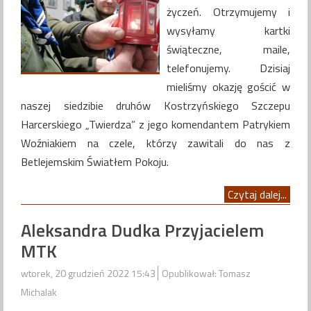
życzeń. Otrzymujemy i
wysyłamy kartki
świąteczne, maile,
telefonujemy. Dzisiaj
mieliśmy okazję gościć w
naszej siedzibie druhów Kostrzyńskiego Szczepu
Harcerskiego „Twierdza” z jego komendantem Patrykiem
Woźniakiem na czele, którzy zawitali do nas z
Betlejemskim Światłem Pokoju.
Czytaj dalej...
Aleksandra Dudka Przyjacielem
MTK
wtorek, 20 grudzień 2022 15:43
Opublikował: Tomasz
Michalak