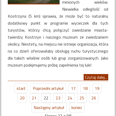
minionych wieków.
Niewielka odległość od
Kostrzyna (5 km) sprawia, że może być to naturalny
dodatkowy punkt w programie wycieczek dla tych
turystów, którzy chcą połączyć zwiedzanie miasta-
twierdzy Kostrzyn i naszego muzeum ze zwiedzaniem
okolicy. Niestety, na miejscu nie istnieje organizacja, która
na co dzień oferowałaby obsługę ruchu turystycznego
dla takich właśnie osób lub grup zorganizowanych. Jako
muzeum podejmujemy próbę zapełnienia tej luki!
Czytaj dalej...
start
Poprzedni artykuł
17
18
19
20
21
22
23
24
25
26
Następny artykuł
koniec
Strona 22 z 98