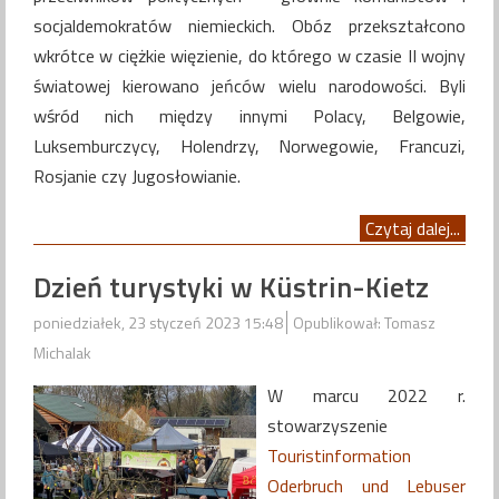
socjaldemokratów niemieckich. Obóz przekształcono
wkrótce w ciężkie więzienie, do którego w czasie II wojny
światowej kierowano jeńców wielu narodowości. Byli
wśród nich między innymi Polacy, Belgowie,
Luksemburczycy, Holendrzy, Norwegowie, Francuzi,
Rosjanie czy Jugosłowianie.
Czytaj dalej...
Dzień turystyki w Küstrin-Kietz
poniedziałek, 23 styczeń 2023 15:48
Opublikował: Tomasz
Michalak
W marcu 2022 r.
stowarzyszenie
Touristinformation
Oderbruch und Lebuser