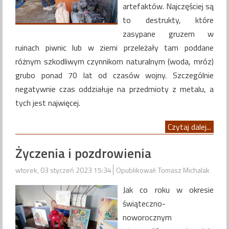
artefaktów. Najczęściej są
to destrukty, które
zasypane gruzem w
ruinach piwnic lub w ziemi przeleżały tam poddane
różnym szkodliwym czynnikom naturalnym (woda, mróz)
grubo ponad 70 lat od czasów wojny. Szczególnie
negatywnie czas oddziałuje na przedmioty z metalu, a
tych jest najwięcej.
Czytaj dalej...
Życzenia i pozdrowienia
wtorek, 03 styczeń 2023 15:34
Opublikował: Tomasz Michalak
Jak co roku w okresie
świąteczno-
noworocznym