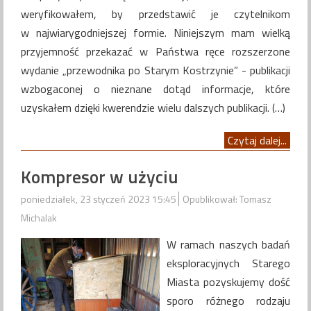
weryfikowałem, by przedstawić je czytelnikom
w najwiarygodniejszej formie. Niniejszym mam wielką
przyjemność przekazać w Państwa ręce rozszerzone
wydanie „przewodnika po Starym Kostrzynie” - publikacji
wzbogaconej o nieznane dotąd informacje, które
uzyskałem dzięki kwerendzie wielu dalszych publikacji. (…)
Czytaj dalej...
Kompresor w użyciu
poniedziałek, 23 styczeń 2023 15:45
Opublikował: Tomasz
Michalak
W ramach naszych badań
eksploracyjnych Starego
Miasta pozyskujemy dość
sporo różnego rodzaju