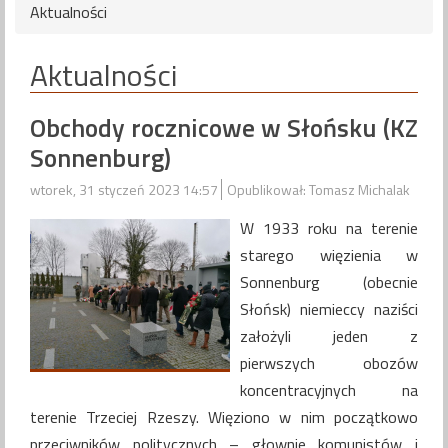
Aktualności
Aktualności
Obchody rocznicowe w Słońsku (KZ
Sonnenburg)
wtorek, 31 styczeń 2023 14:57
Opublikował: Tomasz Michalak
W 1933 roku na terenie
starego więzienia w
Sonnenburg (obecnie
Słońsk) niemieccy naziści
założyli jeden z
pierwszych obozów
koncentracyjnych na
terenie Trzeciej Rzeszy. Więziono w nim początkowo
przeciwników politycznych – głownie komunistów i