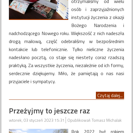
otrzymaliśmy od wielu
osób i zaprzyjaźnionych
instytucji życzenia z okazji
Bożego Narodzenia i
nadchodzącego Nowego roku. Większość z nich nadeszła
drogą mailową, część odebraliśmy w bezpośrednim
kontakcie lub telefonicznie. Tylko nieliczne życzenia
nadesłano pocztą, co staje się niestety coraz rzadszą
praktyką. Za wszystkie życzenia, niezależnie od ich formy,
serdecznie dziękujemy. Miło, że pamiętają o nas nasi
przyjaciele i sympatycy.
Czytaj dalej...
Przeżyjmy to jeszcze raz
wtorek, 03 styczeń 2023 15:31
Opublikował: Tomasz Michalak
Rok 2022 był rokiem