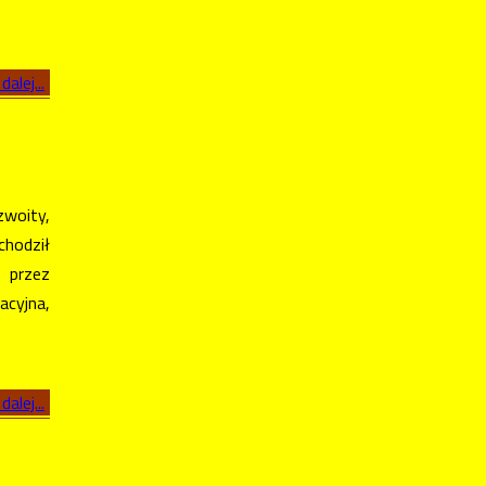
dalej...
zwoity,
chodził
 przez
acyjna,
dalej...