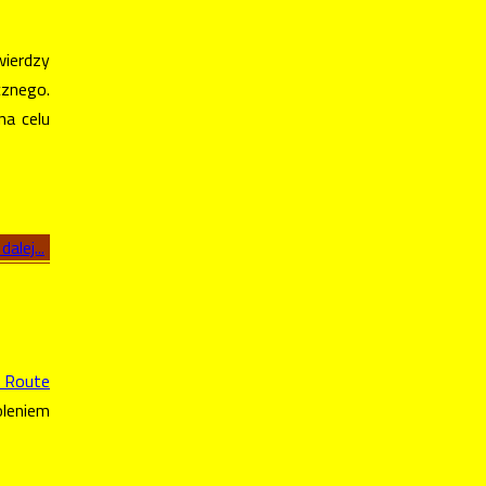
ierdzy
cznego.
na celu
dalej...
n Route
oleniem