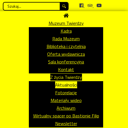
Szukaj...
Muzeum Twierdzy
Kadra
Rada Muzeum
Biblioteka i czytelnia
Oferta wydawnicza
Sala konferencyjna
Kontakt
Z życia Twierdzy
Aktualności
Fotorelacje
Materiały wideo
Archiwum
Wirtualny spacer po Bastionie Filip
Newsletter