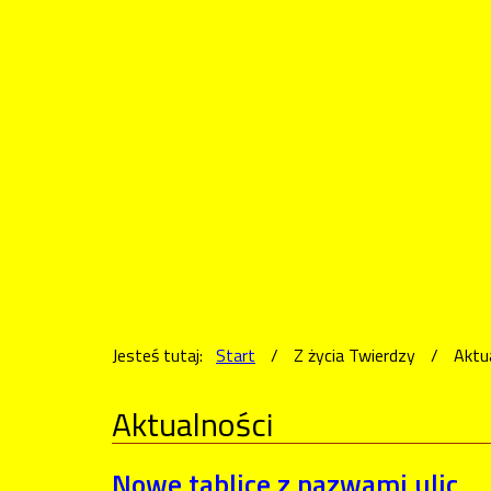
Jesteś tutaj:
Start
/
Z życia Twierdzy
/
Aktu
Aktualności
Nowe tablice z nazwami ulic