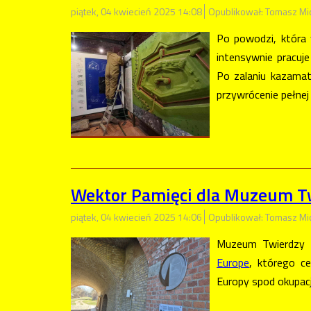
piątek, 04 kwiecień 2025 14:08
Opublikował: Tomasz Mi
Po powodzi, która
intensywnie pracu
Po zalaniu kazamat
przywrócenie pełnej 
Wektor Pamięci dla Muzeum T
piątek, 04 kwiecień 2025 14:06
Opublikował: Tomasz Mi
Muzeum Twierdzy 
Europe
, którego c
Europy spod okupacj