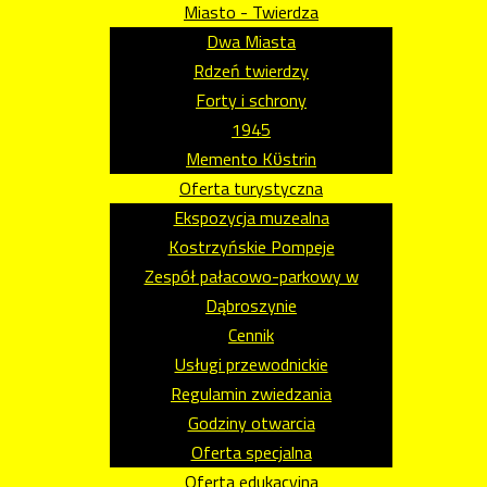
Miasto - Twierdza
Dwa Miasta
Rdzeń twierdzy
Forty i schrony
1945
Memento Kϋstrin
Oferta turystyczna
Ekspozycja muzealna
Kostrzyńskie Pompeje
Zespół pałacowo-parkowy w
Dąbroszynie
Cennik
Usługi przewodnickie
Regulamin zwiedzania
Godziny otwarcia
Oferta specjalna
Oferta edukacyjna