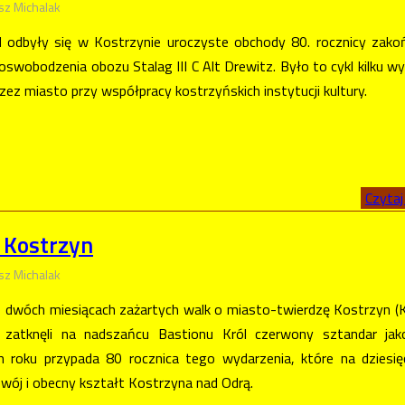
sz Michalak
odbyły się w Kostrzynie uroczyste obchody 80. rocznicy zako
oswobodzenia obozu Stalag III C Alt Drewitz. Było to cykl kilku w
ez miasto przy współpracy kostrzyńskich instytucji kultury.
Czytaj 
 Kostrzyn
sz Michalak
o dwóch miesiącach zażartych walk o miasto-twierdzę Kostrzyn (K
y zatknęli na nadszańcu Bastionu Król czerwony sztandar jak
roku przypada 80 rocznica tego wydarzenia, które na dziesięc
wój i obecny kształt Kostrzyna nad Odrą.