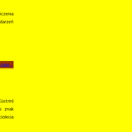
ńczenia
ydarzeń
dalej...
üstrin)
o znak
iolecia