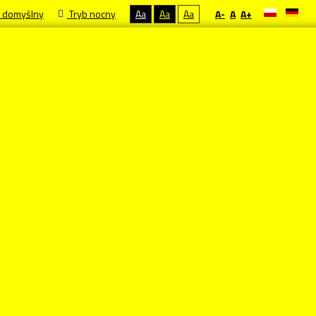
 domyślny
Tryb nocny
Aa
Aa
Aa
A-
A
A+