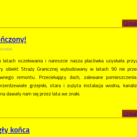
Czytaj 
ńczony!
ichalak
u latach oczekiwania i nareszcie nasza placówka uzyskała przy
ry obiekt Straży Granicznej wybudowany w latach 90 nie prze
wnego remontu. Przeciekający dach, zalewane pomieszczenia
rzerdzewiałe grzejniki, stara i zużyta instalacja wodna, kanaliz
zna dawały nam się przez lata we znaki.
Czytaj 
gły końca