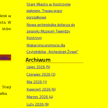
Stare Miasto w Kostrzynie
pięknieje. Trwają prace
 krok w
porządkowe
asta. W
Nowa archeolożka dołącza do
 które
zespołu Muzeum Twierdzy
Kostrzyn
Wakacyjna promocja dla
Czytelników „Archeologii Żywej”
dalej...
Archiwum
Lipiec 2026 (5)
Czerwiec 2026 (2)
Maj 2026 (1)
Stacji
Kwiecień 2026 (6)
ałba.
Marzec 2026 (4)
Luty 2026 (9)