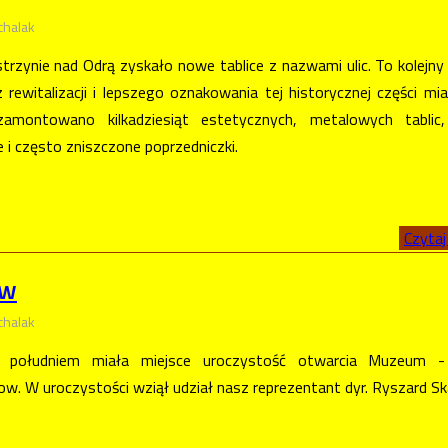
chalak
rzynie nad Odrą zyskało nowe tablice z nazwami ulic. To kolejny
z rewitalizacji i lepszego oznakowania tej historycznej części mi
zamontowano kilkadziesiąt estetycznych, metalowych tablic,
 i często zniszczone poprzedniczki.
Czytaj 
ów
chalak
d południem miała miejsce uroczystość otwarcia Muzeum - 
ow. W uroczystości wziął udział nasz reprezentant dyr. Ryszard Sk