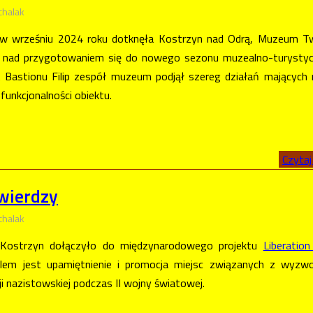
chalak
 w wrześniu 2024 roku dotknęła Kostrzyn nad Odrą, Muzeum Tw
je nad przygotowaniem się do nowego sezonu muzealno-turysty
 Bastionu Filip zespół muzeum podjął szereg działań mających 
funkcjonalności obiektu.​
Czytaj 
wierdzy
chalak
Kostrzyn dołączyło do międzynarodowego projektu
Liberatio
elem jest upamiętnienie i promocja miejsc związanych z wyzw
i nazistowskiej podczas II wojny światowej.