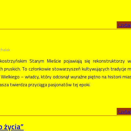
Czytaj 
chalak
kostrzyńskim Starym Mieście pojawiają się rekonstruktorzy w
 pruskich. To członkowie stowarzyszeń kultywujących tradycje mi
Wielkiego – władcy, który odcisnął wyraźne piętno na historii mias
asza twierdza przyciąga pasjonatów tej epoki.
Czytaj 
o życia”