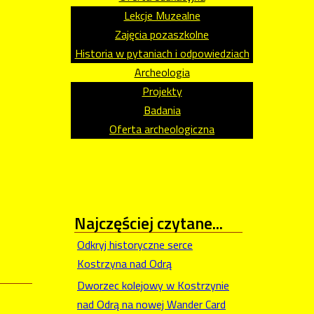
Lekcje Muzealne
Zajęcia pozaszkolne
Historia w pytaniach i odpowiedziach
Archeologia
Projekty
Badania
Oferta archeologiczna
Najczęściej
czytane...
Odkryj historyczne serce
Kostrzyna nad Odrą
Dworzec kolejowy w Kostrzynie
nad Odrą na nowej Wander Card