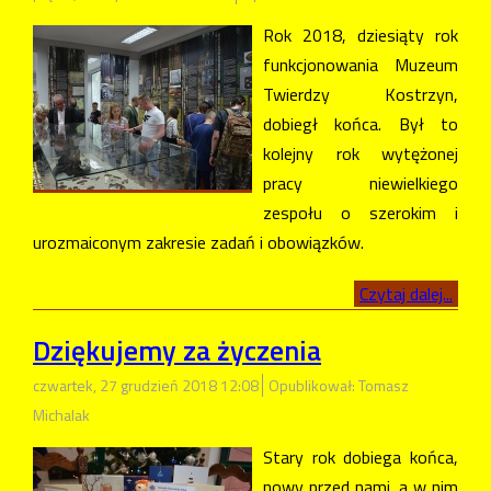
Rok 2018, dziesiąty rok
funkcjonowania Muzeum
Twierdzy Kostrzyn,
dobiegł końca. Był to
kolejny rok wytężonej
pracy niewielkiego
zespołu o szerokim i
urozmaiconym zakresie zadań i obowiązków.
Czytaj dalej...
Dziękujemy za życzenia
czwartek, 27 grudzień 2018 12:08
Opublikował: Tomasz
Michalak
Stary rok dobiega końca,
nowy przed nami, a w nim