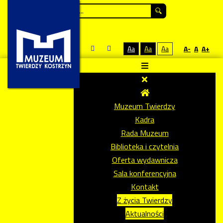
Szukaj...
Aa
Aa
Aa
A-
A
A+
Muzeum Twierdzy
Kadra
Rada Muzeum
Biblioteka i czytelnia
Oferta wydawnicza
Sala konferencyjna
Kontakt
Z życia Twierdzy
Aktualności