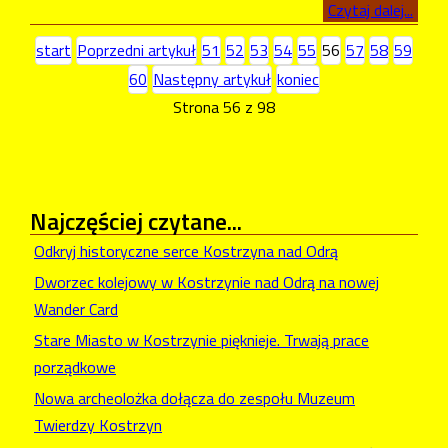
Czytaj dalej...
start
Poprzedni artykuł
51
52
53
54
55
56
57
58
59
60
Następny artykuł
koniec
Strona 56 z 98
Najczęściej
czytane...
Odkryj historyczne serce Kostrzyna nad Odrą
Dworzec kolejowy w Kostrzynie nad Odrą na nowej
Wander Card
Stare Miasto w Kostrzynie pięknieje. Trwają prace
porządkowe
Nowa archeolożka dołącza do zespołu Muzeum
Twierdzy Kostrzyn