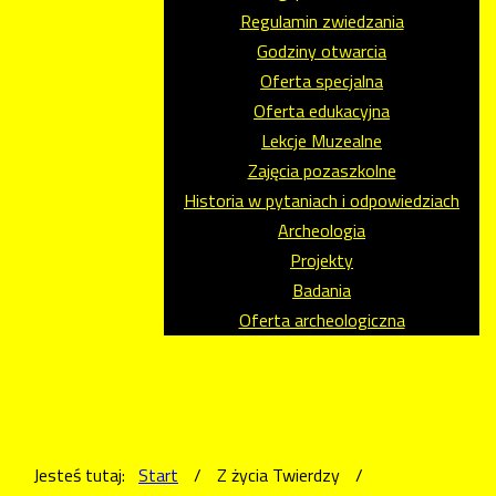
Regulamin zwiedzania
Godziny otwarcia
Oferta specjalna
Oferta edukacyjna
Lekcje Muzealne
Zajęcia pozaszkolne
Historia w pytaniach i odpowiedziach
Archeologia
Projekty
Badania
Oferta archeologiczna
Jesteś tutaj:
Start
/
Z życia Twierdzy
/