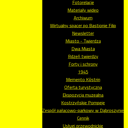
Fotorelacje
Materiały wideo
Archiwum
Wirtualny spacer po Bastionie Filip
Newsletter
Miasto - Twierdza
Dwa Miasta
Rdzeń twierdzy
Forty i schrony
1945
Memento Kϋstrin
Oferta turystyczna
Ekspozycja muzealna
Kostrzyńskie Pompeje
Zespół pałacowo-parkowy w Dąbroszynie
Cennik
Usługi przewodnickie