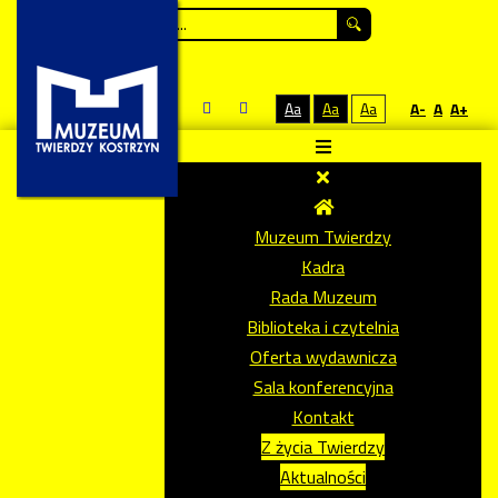
Szukaj...
Aa
Aa
Aa
A-
A
A+
Muzeum Twierdzy
Kadra
Rada Muzeum
Biblioteka i czytelnia
Oferta wydawnicza
Sala konferencyjna
Kontakt
Z życia Twierdzy
Aktualności