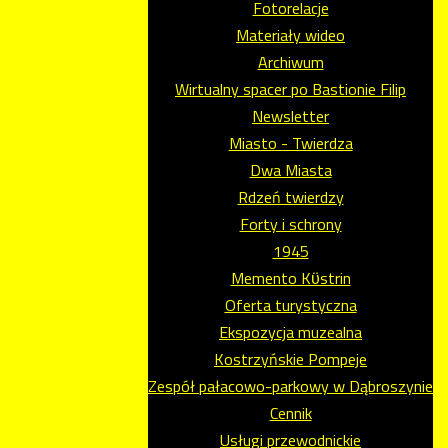
Fotorelacje
Materiały wideo
Archiwum
Wirtualny spacer po Bastionie Filip
Newsletter
Miasto - Twierdza
Dwa Miasta
Rdzeń twierdzy
Forty i schrony
1945
Memento Kϋstrin
Oferta turystyczna
Ekspozycja muzealna
Kostrzyńskie Pompeje
Zespół pałacowo-parkowy w Dąbroszynie
Cennik
Usługi przewodnickie