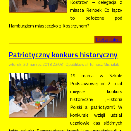
Kostrzyn – delegacja z
miasta Reinbek. Co łączy
to położone pod
Hamburgiem miasteczko z Kostrzynem?
Czytaj dalej...
Patriotyczny konkurs historyczny
wtorek, 20 marzec 2018 22:03
Opublikował: Tomasz Michalak
19 marca w Szkole
Podstawowej nr 2 miał
miejsce konkurs
historyczny „Historia
Polski a patriotyzm”. W
konkursie wzięli udział
uczniowie klas siódmych
tejże szkoły. Reprezentanci trzech klas uczestniczyli w