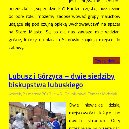
jest prywatne żłobko-
przedszkole „Super dziecko”. Bardzo często, niezależnie
od pory roku, możemy zaobserwować grupy maluchów
udające się pod czujną opieką wychowawczyń na spacer
na Stare Miasto. Są to dla nas zawsze mile widziani
goście, którzy na placach Starówki znajdują miejsce do
zabawy.
Czytaj dalej...
Lubusz i Górzyca – dwie siedziby
biskupstwa lubuskiego
wtorek, 27 marzec 2018 15:46
Opublikował: Tomasz Michalak
Dwie niewielkie dzisiaj
miejscowości leżące po
dwóch stronach Odry
przeżywały w przeszłości