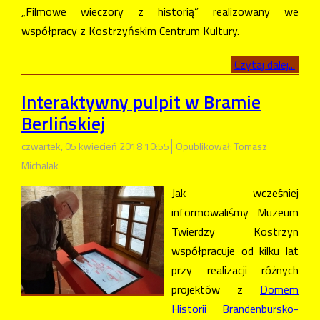
„Filmowe wieczory z historią” realizowany we
współpracy z Kostrzyńskim Centrum Kultury.
Czytaj dalej...
Interaktywny pulpit w Bramie
Berlińskiej
czwartek, 05 kwiecień 2018 10:55
Opublikował: Tomasz
Michalak
Jak wcześniej
informowaliśmy Muzeum
Twierdzy Kostrzyn
współpracuje od kilku lat
przy realizacji różnych
projektów z
Domem
Historii Brandenbursko-