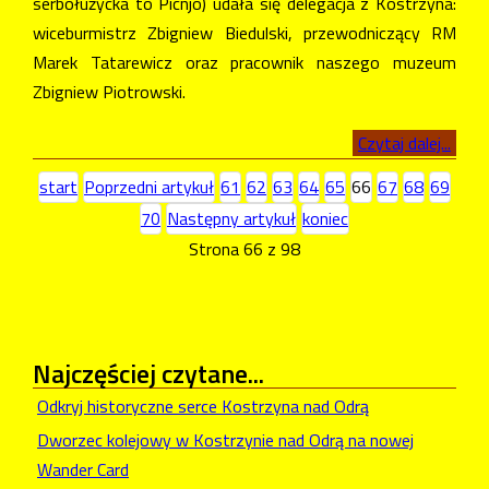
serbołużycka to Picnjo) udała się delegacja z Kostrzyna:
wiceburmistrz Zbigniew Biedulski, przewodniczący RM
Marek Tatarewicz oraz pracownik naszego muzeum
Zbigniew Piotrowski.
Czytaj dalej...
start
Poprzedni artykuł
61
62
63
64
65
66
67
68
69
70
Następny artykuł
koniec
Strona 66 z 98
Najczęściej
czytane...
Odkryj historyczne serce Kostrzyna nad Odrą
Dworzec kolejowy w Kostrzynie nad Odrą na nowej
Wander Card