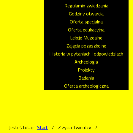
Regulamin zwiedzania
Godziny otwarcia
Oferta specjalna
Oferta edukacyjna
Lekcje Muzealne
Zajęcia pozaszkolne
Historia w pytaniach i odpowiedziach
Archeologia
Projekty
Badania
Oferta archeologiczna
Jesteś tutaj:
Start
/
Z życia Twierdzy
/