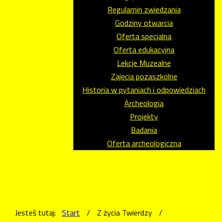
Regulamin zwiedzania
Godziny otwarcia
Oferta specjalna
Oferta edukacyjna
Lekcje Muzealne
Zajęcia pozaszkolne
Historia w pytaniach i odpowiedziach
Archeologia
Projekty
Badania
Oferta archeologiczna
Jesteś tutaj:
Start
/
Z życia Twierdzy
/