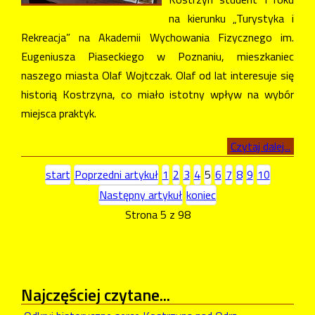
na kierunku „Turystyka i
Rekreacja” na Akademii Wychowania Fizycznego im.
Eugeniusza Piaseckiego w Poznaniu, mieszkaniec
naszego miasta Olaf Wojtczak. Olaf od lat interesuje się
historią Kostrzyna, co miało istotny wpływ na wybór
miejsca praktyk.
Czytaj dalej...
start
Poprzedni artykuł
1
2
3
4
5
6
7
8
9
10
Następny artykuł
koniec
Strona 5 z 98
Najczęściej
czytane...