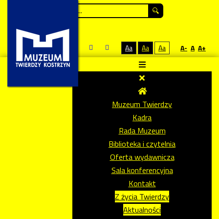
Szukaj...
Aa
Aa
Aa
A-
A
A+
Muzeum Twierdzy
Kadra
Rada Muzeum
Biblioteka i czytelnia
Oferta wydawnicza
Sala konferencyjna
Kontakt
Z życia Twierdzy
Aktualności