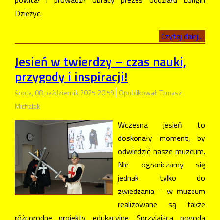
powitał i prowadził obrady prezes oddziału Longin
Dzieżyc.
Czytaj dalej...
Jesień w twierdzy – czas nauki,
przygody i inspiracji!
środa, 08 październik 2025 20:59
Opublikował: Tomasz
Michalak
Wczesna jesień to
doskonały moment, by
odwiedzić nasze muzeum.
Nie ograniczamy się
jednak tylko do
zwiedzania – w muzeum
realizowane są także
różnorodne projekty edukacyjne. Sprzyjająca pogoda