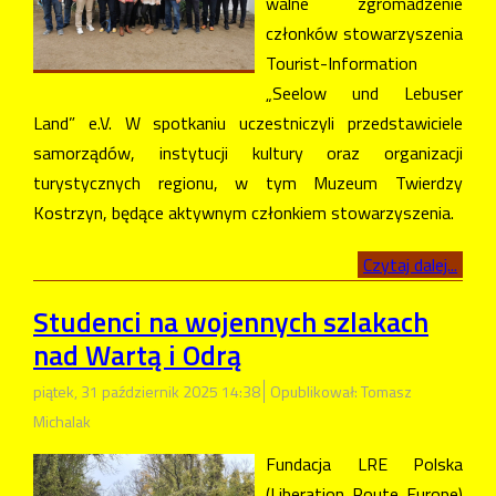
walne zgromadzenie
członków stowarzyszenia
Tourist-Information
„Seelow und Lebuser
Land” e.V. W spotkaniu uczestniczyli przedstawiciele
samorządów, instytucji kultury oraz organizacji
turystycznych regionu, w tym Muzeum Twierdzy
Kostrzyn, będące aktywnym członkiem stowarzyszenia.
Czytaj dalej...
Studenci na wojennych szlakach
nad Wartą i Odrą
piątek, 31 październik 2025 14:38
Opublikował: Tomasz
Michalak
Fundacja LRE Polska
(Liberation Route Europe)