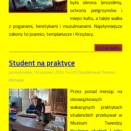
była obrona Jerozolimy,
ochrona pielgrzymów i
miejsc kultu, a także walka
z poganami, heretykami i muzułmanami. Najsłynniejsze
zakony to joannici, templariusze i Krzyżacy.
Czytaj dalej...
Student na praktyce
poniedziałek, 18 sierpień 2025 14:33
Opublikował: Tomasz
Michalak
Przez ponad miesiąc na
obowiązkowych
wakacyjnych praktykach
studenckich przebywał w
Muzeum Twierdzy
Kostrzyn student I roku