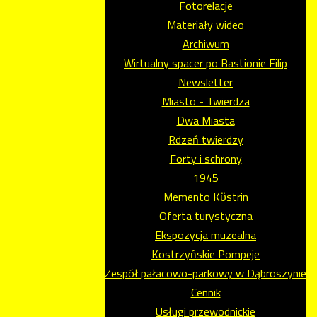
Fotorelacje
Materiały wideo
Archiwum
Wirtualny spacer po Bastionie Filip
Newsletter
Miasto - Twierdza
Dwa Miasta
Rdzeń twierdzy
Forty i schrony
1945
Memento Kϋstrin
Oferta turystyczna
Ekspozycja muzealna
Kostrzyńskie Pompeje
Zespół pałacowo-parkowy w Dąbroszynie
Cennik
Usługi przewodnickie