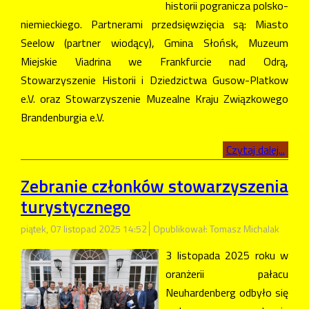
historii pogranicza polsko-
niemieckiego. Partnerami przedsięwzięcia są: Miasto
Seelow (partner wiodący), Gmina Słońsk, Muzeum
Miejskie Viadrina we Frankfurcie nad Odrą,
Stowarzyszenie Historii i Dziedzictwa Gusow-Platkow
e.V. oraz Stowarzyszenie Muzealne Kraju Związkowego
Brandenburgia e.V.
Czytaj dalej...
Zebranie członków stowarzyszenia
turystycznego
piątek, 07 listopad 2025 14:52
Opublikował: Tomasz Michalak
3 listopada 2025 roku w
oranżerii pałacu
Neuhardenberg odbyło się