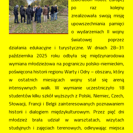
po raz kolejny
zrealizowała swoją misję
upowszechniania pamięci
o wydarzeniach II wojny
światowej poprzez
działania edukacyjne i turystyczne. W dniach 28–31
października 2025 roku odbyła się międzynarodowa
wymiana młodzieżowa na pograniczu polsko-niemieckim,
poświęcona historii regionu Warty i Odry – obszaru, który
w ostatnich miesiącach wojny stał się areną
intensywnych walk. W wymianie uczestniczyło 18
studentów kilku szkół wyższych z Polski, Niemiec, Czech,
Słowacji, Francji i Belgii zainteresowanych poznawaniem
historii i dialogiem międzykulturowym. Przez pięć dni
młodzież brała udział w warsztatach, wizytach
studyjnych i zajęciach terenowych, odkrywając miejsca