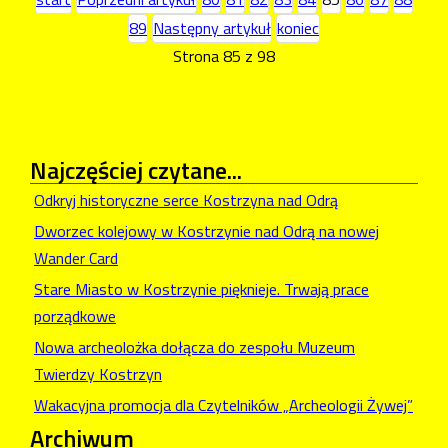
89
Następny artykuł
koniec
Strona 85 z 98
Najczęściej
czytane...
Odkryj historyczne serce Kostrzyna nad Odrą
Dworzec kolejowy w Kostrzynie nad Odrą na nowej
Wander Card
Stare Miasto w Kostrzynie pięknieje. Trwają prace
porządkowe
Nowa archeolożka dołącza do zespołu Muzeum
Twierdzy Kostrzyn
Wakacyjna promocja dla Czytelników „Archeologii Żywej”
Archiwum