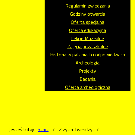
Regulamin zwiedzania
Godziny otwarcia
Oferta specjalna
Oferta edukacyjna
Lekcje Muzealne
Zajęcia pozaszkolne
Historia w pytaniach i odpowiedziach
Archeologia
Projekty
Badania
Oferta archeologiczna
Jesteś tutaj:
Start
/
Z życia Twierdzy
/