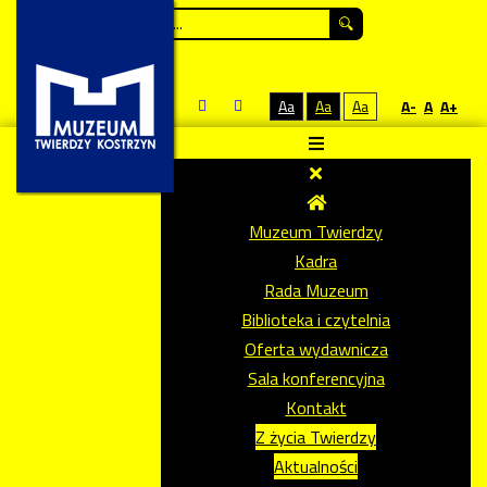
Szukaj...
Aa
Aa
Aa
A-
A
A+
Muzeum Twierdzy
Kadra
Rada Muzeum
Biblioteka i czytelnia
Oferta wydawnicza
Sala konferencyjna
Kontakt
Z życia Twierdzy
Aktualności