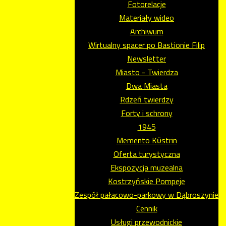
Fotorelacje
Materiały wideo
Archiwum
Wirtualny spacer po Bastionie Filip
Newsletter
Miasto - Twierdza
Dwa Miasta
Rdzeń twierdzy
Forty i schrony
1945
Memento Kϋstrin
Oferta turystyczna
Ekspozycja muzealna
Kostrzyńskie Pompeje
Zespół pałacowo-parkowy w Dąbroszynie
Cennik
Usługi przewodnickie