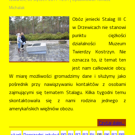
Michalak
Obóz jeniecki Stalag III C
w Drzewicach nie stanowi
punktu ciężkości
działalności Muzeum
Twierdzy Kostrzyn. Nie
oznacza to, iż temat ten
jest nam całkowicie obcy.
W miarę możliwości gromadzimy dane i służymy jako
pośrednik przy nawiązywaniu kontaktów z osobami
zajmującymi się tematem Stalagu. Kilka tygodni temu
skontaktowała się z nami rodzina jednego z
amerykańskich więźniów obozu.
Czytaj dalej...
start
Poprzedni artykuł
80
81
82
83
84
85
86
87
88