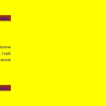
dalej...
terenie
. Część
skutek
dalej...