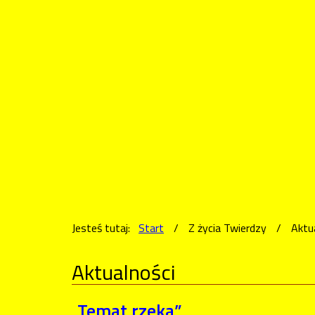
Jesteś tutaj:
Start
/
Z życia Twierdzy
/
Aktu
Aktualności
„Temat rzeka”