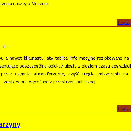
edzenia naszego Muzeum.
Czytaj 
halak
ku a nawet kilkunastu laty tablice informacyjne rozlokowane na 
entujące poszczególne obiekty uległy z biegiem czasu degradacji
przez czynniki atmosferyczne, część uległa zniszczeniu na 
 – zostały one wycofane z przestrzeni publicznej.
Czytaj 
tarzyny