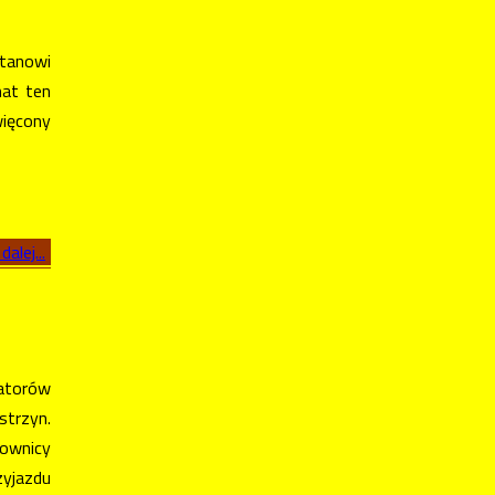
stanowi
mat ten
więcony
dalej...
zatorów
trzyn.
cownicy
zyjazdu