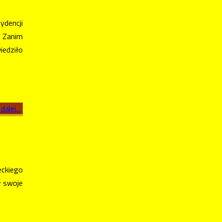
ydencji
 Zanim
iedziło
dalej...
ckiego
ł swoje