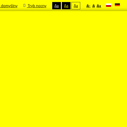
 domyślny
Tryb nocny
Aa
Aa
Aa
A-
A
A+