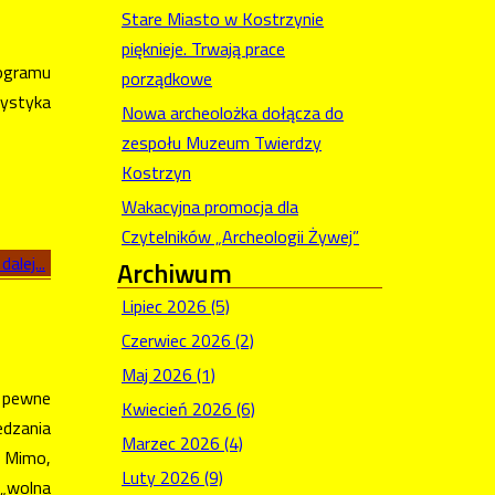
Stare Miasto w Kostrzynie
pięknieje. Trwają prace
rogramu
porządkowe
rystyka
Nowa archeolożka dołącza do
zespołu Muzeum Twierdzy
Kostrzyn
Wakacyjna promocja dla
Czytelników „Archeologii Żywej”
dalej...
Archiwum
Lipiec 2026 (5)
Czerwiec 2026 (2)
Maj 2026 (1)
ą pewne
Kwiecień 2026 (6)
edzania
Marzec 2026 (4)
. Mimo,
Luty 2026 (9)
 „wolna