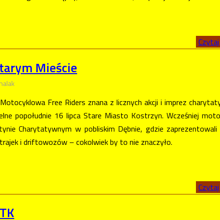
Czytaj 
Starym Mieście
halak
Motocyklowa Free Riders znana z licznych akcji i imprez charyta
elne popołudnie 16 lipca Stare Miasto Kostrzyn. Wcześniej motoc
stynie Charytatywnym w pobliskim Dębnie, gdzie zaprezentowali
trajek i driftowozów – cokolwiek by to nie znaczyło.
Czytaj 
MTK