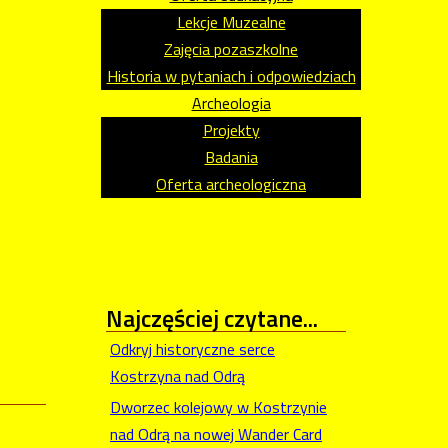
Lekcje Muzealne
Zajęcia pozaszkolne
Historia w pytaniach i odpowiedziach
Archeologia
Projekty
Badania
Oferta archeologiczna
Najczęściej
czytane...
Odkryj historyczne serce
Kostrzyna nad Odrą
Dworzec kolejowy w Kostrzynie
nad Odrą na nowej Wander Card