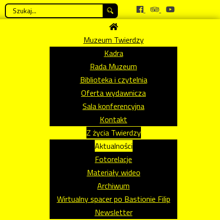
Szukaj...
Muzeum Twierdzy
Kadra
Rada Muzeum
Biblioteka i czytelnia
Oferta wydawnicza
Sala konferencyjna
Kontakt
Z życia Twierdzy
Aktualności
Fotorelacje
Materiały wideo
Archiwum
Wirtualny spacer po Bastionie Filip
Newsletter