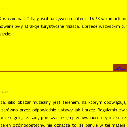
halak
Kostrzyn nad Odrą gościł na żywo na antenie TVP3 w ramach p
mowane były atrakcje turystyczne miasta, a przede wszystkim tu
arcie.
Czytaj 
halak
ta, jako obszar muzealny, jest terenem, na którym obowiązuj
 zarówno przez odpowiednie ustawy jak i przez Regulamin zwi
y te regulują zasady poruszania się i przebywania na tym terenie
e teren ogólnodostępny, nie oznacza to, że panuje w tej materii