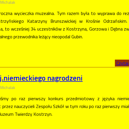
 Michalak
roczna wycieczka muzealna. Tym razem była to wyprawa do rez
trzyńskiego Katarzyny Brunszwickiej w Krośnie Odrzańskim.
na, to wcześniej 34 uczestników z Kostrzyna, Gorzowa i Dębna zw
lnego przewodnika leżący nieopodal Gubin.
Czytaj 
 j.niemieckiego nagrodzeni
 Michalak
liśmy po raz pierwszy konkurs przedmiotowy z języka niemie
 przez nauczycieli Zespołu Szkół w tym roku po raz pierwszy mia
 Muzeum Twierdzy Kostrzyn.