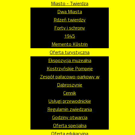
Miasto - Twierdza
Dwa Miasta
Rdzeń twierdzy
Forty i schrony
1945
Memento Kϋstrin
Oferta turystyczna
Ekspozycja muzealna
Kostrzyńskie Pompeje
Zespół pałacowo-parkowy w
Dąbroszynie
Cennik
Usługi przewodnickie
Regulamin zwiedzania
Godziny otwarcia
Oferta specjalna
Oferta edukacyjna