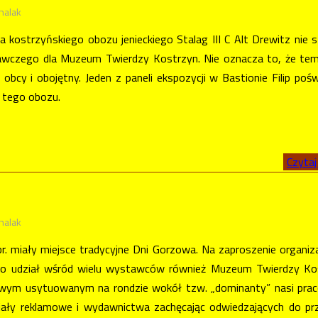
halak
a kostrzyńskiego obozu jenieckiego Stalag III C Alt Drewitz nie 
awczego dla Muzeum Twierdzy Kostrzyn. Nie oznacza to, że te
 obcy i obojętny. Jeden z paneli ekspozycji w Bastionie Filip poś
 tego obozu.
Czytaj 
halak
br. miały miejsce tradycyjne Dni Gorzowa. Na zaproszenie organi
ło udział wśród wielu wystawców również Muzeum Twierdzy Kos
owym usytuowanym na rondzie wokół tzw. „dominanty” nasi pra
iały reklamowe i wydawnictwa zachęcając odwiedzających do pr