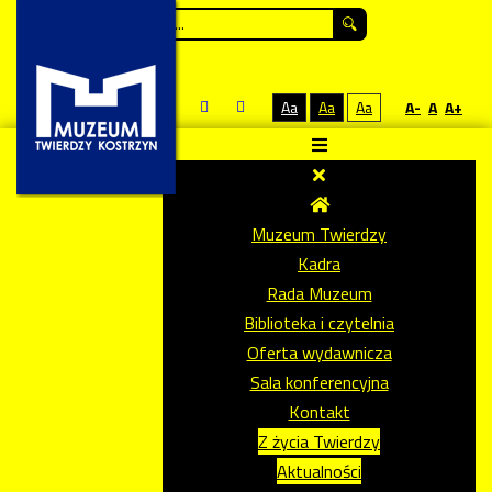
Szukaj...
Aa
Aa
Aa
A-
A
A+
Muzeum Twierdzy
Kadra
Rada Muzeum
Biblioteka i czytelnia
Oferta wydawnicza
Sala konferencyjna
Kontakt
Z życia Twierdzy
Aktualności