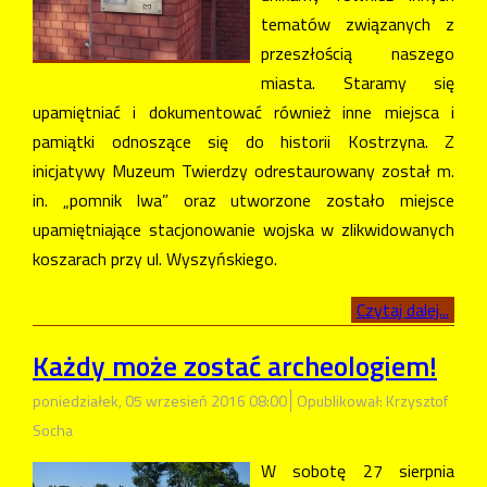
tematów związanych z
przeszłością naszego
miasta. Staramy się
upamiętniać i dokumentować również inne miejsca i
pamiątki odnoszące się do historii Kostrzyna. Z
inicjatywy Muzeum Twierdzy odrestaurowany został m.
in. „pomnik lwa” oraz utworzone zostało miejsce
upamiętniające stacjonowanie wojska w zlikwidowanych
koszarach przy ul. Wyszyńskiego.
Czytaj dalej...
Każdy może zostać archeologiem!
poniedziałek, 05 wrzesień 2016 08:00
Opublikował: Krzysztof
Socha
W sobotę 27 sierpnia