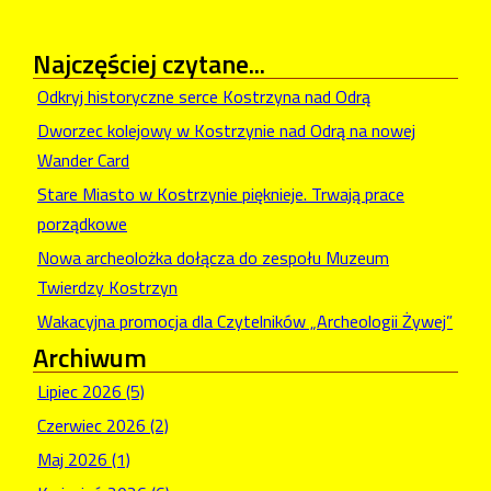
Najczęściej
czytane...
Odkryj historyczne serce Kostrzyna nad Odrą
Dworzec kolejowy w Kostrzynie nad Odrą na nowej
Wander Card
Stare Miasto w Kostrzynie pięknieje. Trwają prace
porządkowe
Nowa archeolożka dołącza do zespołu Muzeum
Twierdzy Kostrzyn
Wakacyjna promocja dla Czytelników „Archeologii Żywej”
Archiwum
Lipiec 2026 (5)
Czerwiec 2026 (2)
Maj 2026 (1)