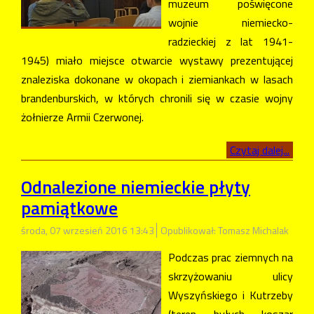
muzeum poświęcone
wojnie niemiecko-
radzieckiej z lat 1941-
1945) miało miejsce otwarcie wystawy prezentującej
znaleziska dokonane w okopach i ziemiankach w lasach
brandenburskich, w których chronili się w czasie wojny
żołnierze Armii Czerwonej.
Czytaj dalej...
Odnalezione niemieckie płyty
pamiątkowe
środa, 07 wrzesień 2016 13:43
Opublikował: Tomasz Michalak
Podczas prac ziemnych na
skrzyżowaniu ulicy
Wyszyńskiego i Kutrzeby
(teren byłych koszar