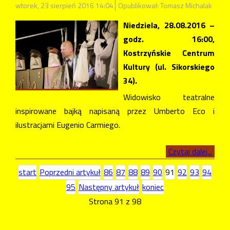
wtorek, 23 sierpień 2016 14:04
Opublikował: Tomasz Michalak
Niedziela, 28.08.2016 –
godz. 16:00,
Kostrzyńskie Centrum
Kultury (ul. Sikorskiego
34).
Widowisko teatralne
inspirowane bajką napisaną przez Umberto Eco i
ilustracjami Eugenio Carmiego.
Czytaj dalej...
start
Poprzedni artykuł
86
87
88
89
90
91
92
93
94
95
Następny artykuł
koniec
Strona 91 z 98