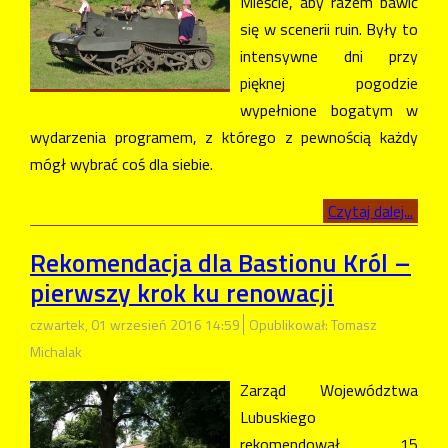
Mieście, aby razem bawić
się w scenerii ruin. Były to
intensywne dni przy
pięknej pogodzie
wypełnione bogatym w
wydarzenia programem, z którego z pewnością każdy
mógł wybrać coś dla siebie.
Czytaj dalej...
Rekomendacja dla Bastionu Król –
pierwszy krok ku renowacji
czwartek, 01 wrzesień 2016 14:59
Opublikował: Tomasz
Michalak
Zarząd Województwa
Lubuskiego
rekomendował 15