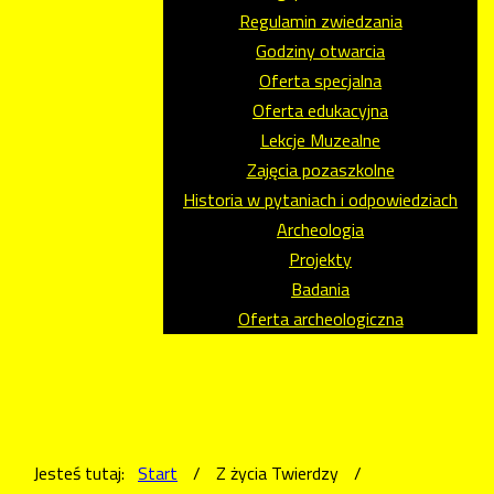
Regulamin zwiedzania
Godziny otwarcia
Oferta specjalna
Oferta edukacyjna
Lekcje Muzealne
Zajęcia pozaszkolne
Historia w pytaniach i odpowiedziach
Archeologia
Projekty
Badania
Oferta archeologiczna
Jesteś tutaj:
Start
/
Z życia Twierdzy
/