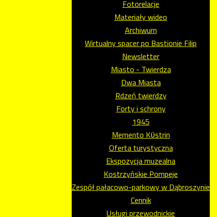
Fotorelacje
Materiały wideo
Archiwum
Wirtualny spacer po Bastionie Filip
Newsletter
Miasto - Twierdza
Dwa Miasta
Rdzeń twierdzy
Forty i schrony
1945
Memento Kϋstrin
Oferta turystyczna
Ekspozycja muzealna
Kostrzyńskie Pompeje
Zespół pałacowo-parkowy w Dąbroszynie
Cennik
Usługi przewodnickie