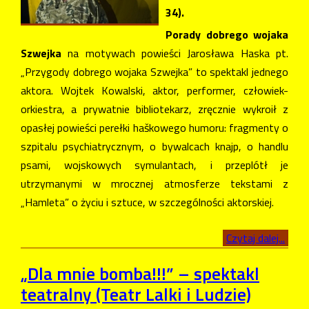
34).
Porady dobrego wojaka
Szwejka
na motywach powieści Jarosława Haska pt.
„Przygody dobrego wojaka Szwejka” to spektakl jednego
aktora. Wojtek Kowalski, aktor, performer, człowiek-
orkiestra, a prywatnie bibliotekarz, zręcznie wykroił z
opasłej powieści perełki haškowego humoru: fragmenty o
szpitalu psychiatrycznym, o bywalcach knajp, o handlu
psami, wojskowych symulantach, i przeplótł je
utrzymanymi w mrocznej atmosferze tekstami z
„Hamleta” o życiu i sztuce, w szczególności aktorskiej.
Czytaj dalej...
„Dla mnie bomba!!!” – spektakl
teatralny (Teatr Lalki i Ludzie)