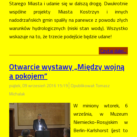
Starego Miasta i udanie się w dalszą drogę. Dwukrotnie
wspólne projekty Miasta Kostrzyn i innych
nadodrzańskich gmin spaliły na panewce z powodu złych
warunków hydrologicznych (niski stan wody). Wszystko
wskazuje na to, że trzecie podejście będzie udane!
Czytaj dalej...
Otwarcie wystawy „Między wojną
a pokojem“
piątek, 09 wrzesień 2016 15:19
Opublikował: Tomasz
Michalak
W miniony wtorek, 6
września, w Muzeum
Niemiecko-Rosyjskim w
Berlin-Karlshorst (jest to