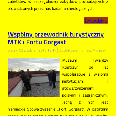
zabytków, w szczególności zabytków pochodzących z
prowadzonych przez nas badań archeologicznych.
Czytaj dalej...
Wspólny przewodnik turystyczny
MTK i Fortu Gorgast
piątek, 02 grudzień 2016 13:14
Opublikował: Tomasz Michalak
Muzeum Twierdzy
Kostrzyn od lat
współpracuje z wieloma
instytucjami i
stowarzyszeniami
polskimi i zagranicznymi.
Jedną z nich jest
niemieckie Stowarzyszenie „Fort Gorgast”. W ostatnim
czasie realizowaliśmy razem kilka projektów, jak choćby