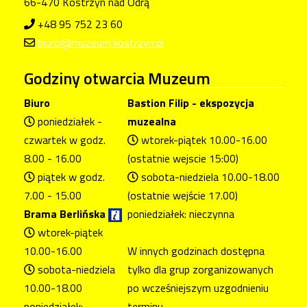
66-470 Kostrzyn nad Odrą
+48 95 752 23 60
biuro@muzeum.kostrzyn.pl
Godziny
otwarcia Muzeum
Biuro
Bastion Filip - ekspozycja
poniedziałek -
muzealna
czwartek w godz.
wtorek-piątek 10.00-16.00
8.00 - 16.00
(ostatnie wejscie 15:00)
piątek w godz.
sobota-niedziela 10.00-18.00
7.00 - 15.00
(ostatnie wejście 17.00)
Brama Berlińska
poniedziałek: nieczynna
wtorek-piątek
10.00-16.00
W innych godzinach dostępna
sobota-niedziela
tylko dla grup zorganizowanych
10.00-18.00
po wcześniejszym uzgodnieniu
poniedziałek:
terminu.