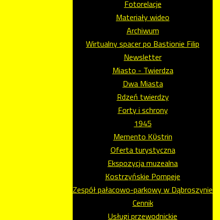
Fotorelacje
Materiały wideo
Archiwum
Wirtualny spacer po Bastionie Filip
Newsletter
Miasto - Twierdza
Dwa Miasta
Rdzeń twierdzy
Forty i schrony
1945
Memento Kϋstrin
Oferta turystyczna
Ekspozycja muzealna
Kostrzyńskie Pompeje
Zespół pałacowo-parkowy w Dąbroszynie
Cennik
Usługi przewodnickie