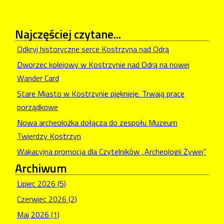
Najczęściej
czytane...
Odkryj historyczne serce Kostrzyna nad Odrą
Dworzec kolejowy w Kostrzynie nad Odrą na nowej
Wander Card
Stare Miasto w Kostrzynie pięknieje. Trwają prace
porządkowe
Nowa archeolożka dołącza do zespołu Muzeum
Twierdzy Kostrzyn
Wakacyjna promocja dla Czytelników „Archeologii Żywej”
Archiwum
Lipiec 2026 (5)
Czerwiec 2026 (2)
Maj 2026 (1)