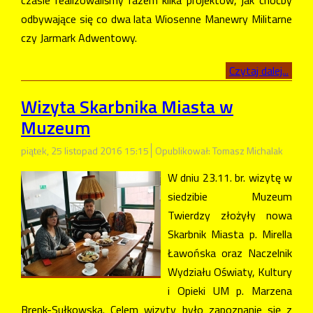
odbywające się co dwa lata Wiosenne Manewry Militarne
czy Jarmark Adwentowy.
Czytaj dalej...
Wizyta Skarbnika Miasta w
Muzeum
piątek, 25 listopad 2016 15:15
Opublikował: Tomasz Michalak
W dniu 23.11. br. wizytę w
siedzibie Muzeum
Twierdzy złożyły nowa
Skarbnik Miasta p. Mirella
Ławońska oraz Naczelnik
Wydziału Oświaty, Kultury
i Opieki UM p. Marzena
Brenk-Sułkowska. Celem wizyty było zapoznanie się z