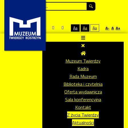
Szukaj...
Aa
Aa
Aa
A-
A
A+
Muzeum Twierdzy
Kadra
Rada Muzeum
Biblioteka i czytelnia
Oferta wydawnicza
Sala konferencyjna
Kontakt
Z życia Twierdzy
Aktualności