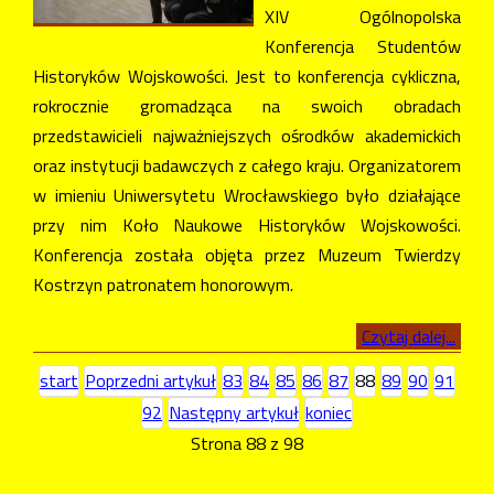
XIV Ogólnopolska
Konferencja Studentów
Historyków Wojskowości. Jest to konferencja cykliczna,
rokrocznie gromadząca na swoich obradach
przedstawicieli najważniejszych ośrodków akademickich
oraz instytucji badawczych z całego kraju. Organizatorem
w imieniu Uniwersytetu Wrocławskiego było działające
przy nim Koło Naukowe Historyków Wojskowości.
Konferencja została objęta przez Muzeum Twierdzy
Kostrzyn patronatem honorowym.
Czytaj dalej...
start
Poprzedni artykuł
83
84
85
86
87
88
89
90
91
92
Następny artykuł
koniec
Strona 88 z 98