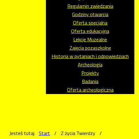
Regulamin zwiedzania
Godziny otwarcia
Oferta specjalna
Oferta edukacyjna
Lekcje Muzealne
Zajęcia pozaszkolne
Historia w pytaniach i odpowiedziach
Archeologia
Projekty
Badania
Oferta archeologiczna
Jesteś tutaj:
Start
/
Z życia Twierdzy
/