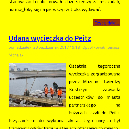
stanowisko to obejmowało dużo szerszy zakres zadań,
niż mogłoby się na pierwszy rzut oka wydawać.
Czytaj dalej...
Udana wycieczka do Peitz
poniedziałek, 30 październik 2017 19:18
Opublikował: Tomasz
Michalak
Ostatnia tegoroczna
wycieczka zorganizowana
przez Muzeum Twierdzy
Kostrzyn zawiodła
uczestników do miasta
partnerskiego na
Łużycach, czyli do Peitz.
Przyczynkiem do wybrania akurat tego miejsca był
tradycyjny odłów karpi w stawach otaczających miasto i