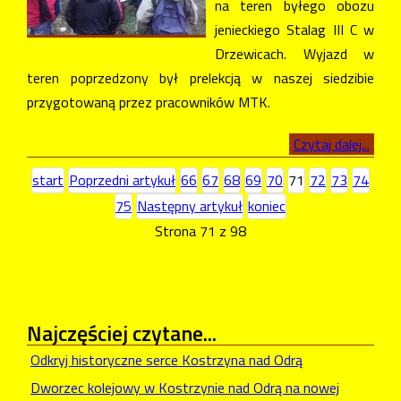
na teren byłego obozu
jenieckiego Stalag III C w
Drzewicach. Wyjazd w
teren poprzedzony był prelekcją w naszej siedzibie
przygotowaną przez pracowników MTK.
Czytaj dalej...
start
Poprzedni artykuł
66
67
68
69
70
71
72
73
74
75
Następny artykuł
koniec
Strona 71 z 98
Najczęściej
czytane...
Odkryj historyczne serce Kostrzyna nad Odrą
Dworzec kolejowy w Kostrzynie nad Odrą na nowej