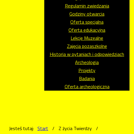
Regulamin zwiedzania
Godziny otwarcia
Oferta specjalna
Oferta edukacyjna
Lekcje Muzealne
Zajęcia pozaszkolne
Historia w pytaniach i odpowiedziach
Archeologia
Projekty
Badania
Oferta archeologiczna
Jesteś tutaj:
Start
/
Z życia Twierdzy
/