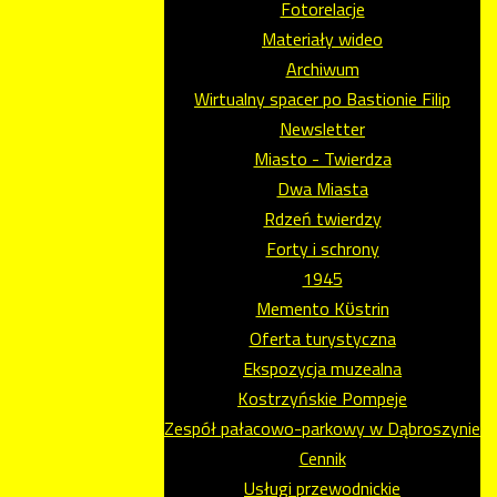
Fotorelacje
Materiały wideo
Archiwum
Wirtualny spacer po Bastionie Filip
Newsletter
Miasto - Twierdza
Dwa Miasta
Rdzeń twierdzy
Forty i schrony
1945
Memento Kϋstrin
Oferta turystyczna
Ekspozycja muzealna
Kostrzyńskie Pompeje
Zespół pałacowo-parkowy w Dąbroszynie
Cennik
Usługi przewodnickie