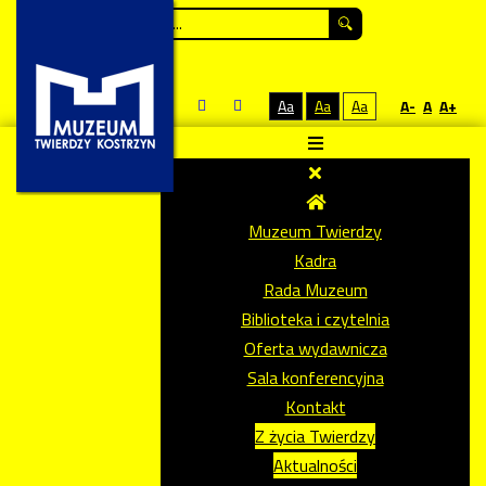
Szukaj...
Aa
Aa
Aa
A-
A
A+
Muzeum Twierdzy
Kadra
Rada Muzeum
Biblioteka i czytelnia
Oferta wydawnicza
Sala konferencyjna
Kontakt
Z życia Twierdzy
Aktualności