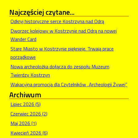
Najczęściej
czytane...
Odkryj historyczne serce Kostrzyna nad Odrą
Dworzec kolejowy w Kostrzynie nad Odrą na nowej
Wander Card
Stare Miasto w Kostrzynie pięknieje. Trwają prace
porządkowe
Nowa archeolożka dołącza do zespołu Muzeum
Twierdzy Kostrzyn
Wakacyjna promocja dla Czytelników „Archeologii Żywej”
Archiwum
Lipiec 2026 (5)
Czerwiec 2026 (2)
Maj 2026 (1)
Kwiecień 2026 (6)