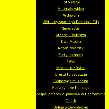
Fotorelacje
Materiały wideo
Archiwum
Wirtualny spacer po Bastionie Filip
Newsletter
Miasto - Twierdza
Dwa Miasta
Rdzeń twierdzy
Forty i schrony
1945
Memento Kϋstrin
Oferta turystyczna
Ekspozycja muzealna
Kostrzyńskie Pompeje
Zespół pałacowo-parkowy w Dąbroszynie
Cennik
Usługi przewodnickie