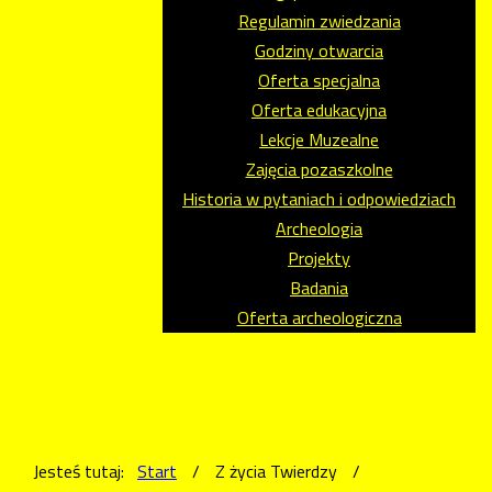
Regulamin zwiedzania
Godziny otwarcia
Oferta specjalna
Oferta edukacyjna
Lekcje Muzealne
Zajęcia pozaszkolne
Historia w pytaniach i odpowiedziach
Archeologia
Projekty
Badania
Oferta archeologiczna
Jesteś tutaj:
Start
/
Z życia Twierdzy
/