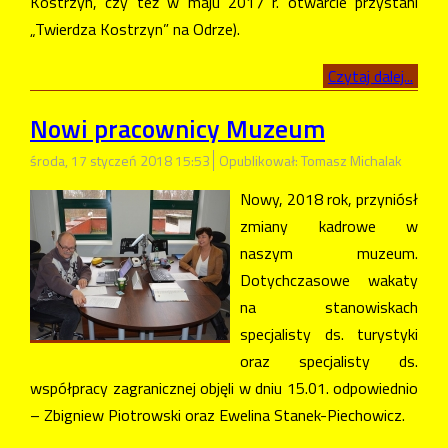
Kostrzyn, czy też w maju 2017 r. otwarcie przystani
„Twierdza Kostrzyn” na Odrze).
Czytaj dalej...
Nowi pracownicy Muzeum
środa, 17 styczeń 2018 15:53
Opublikował: Tomasz Michalak
Nowy, 2018 rok, przyniósł
zmiany kadrowe w
naszym muzeum.
Dotychczasowe wakaty
na stanowiskach
specjalisty ds. turystyki
oraz specjalisty ds.
współpracy zagranicznej objęli w dniu 15.01. odpowiednio
– Zbigniew Piotrowski oraz Ewelina Stanek-Piechowicz.