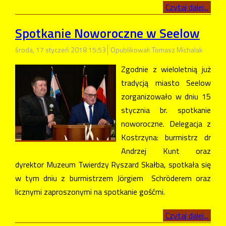
Czytaj dalej...
Spotkanie Noworoczne w Seelow
środa, 17 styczeń 2018 15:53
Opublikował: Tomasz Michalak
Zgodnie z wieloletnią już
tradycją miasto Seelow
zorganizowało w dniu 15
stycznia br. spotkanie
noworoczne. Delegacja z
Kostrzyna: burmistrz dr
Andrzej Kunt oraz
dyrektor Muzeum Twierdzy Ryszard Skałba, spotkała się
w tym dniu z burmistrzem Jörgiem Schröderem oraz
licznymi zaproszonymi na spotkanie gośćmi.
Czytaj dalej...