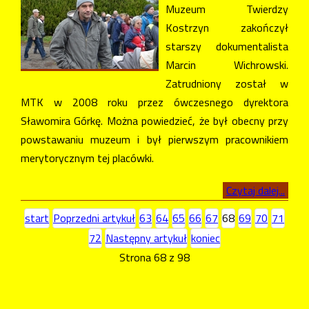
Muzeum Twierdzy
Kostrzyn zakończył
starszy dokumentalista
Marcin Wichrowski.
Zatrudniony został w
MTK w 2008 roku przez ówczesnego dyrektora
Sławomira Górkę. Można powiedzieć, że był obecny przy
powstawaniu muzeum i był pierwszym pracownikiem
merytorycznym tej placówki.
Czytaj dalej...
start
Poprzedni artykuł
63
64
65
66
67
68
69
70
71
72
Następny artykuł
koniec
Strona 68 z 98