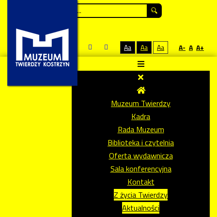
Szukaj...
Aa
Aa
Aa
A-
A
A+
Muzeum Twierdzy
Kadra
Rada Muzeum
Biblioteka i czytelnia
Oferta wydawnicza
Sala konferencyjna
Kontakt
Z życia Twierdzy
Aktualności