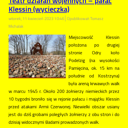
Teatr działań wojennych – pałac
Klessin (wycieczka)
wtorek, 11 kwiecień 2023 10:46
Opublikował: Tomasz
Michalak
Miejscowość Klessin
położona po drugiej
stronie Odry koło
Podelzig (na wysokości
Pamięcina, ok. 15 km na
południe od Kostrzyna)
była areną krwawych walk
w marcu 1945 r. Około 200 żołnierzy niemieckich przez
10 tygodni broniło się w rejonie pałacu i majątku Klessin
przed atakami Armii Czerwonej. Niewielki obszar usiany
jest do dziś grobami poległych żołnierzy z obu stron i do
dzisiaj widocznymi śladami prowadzonych walk.