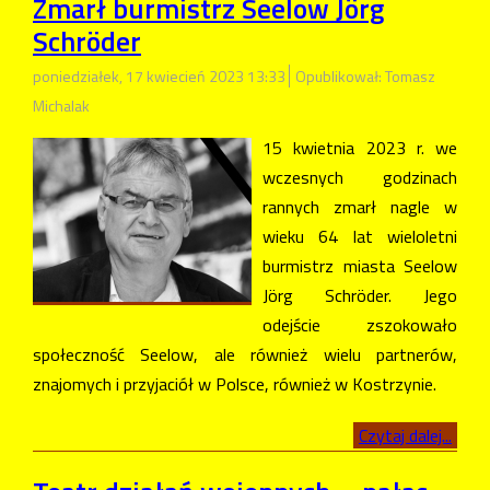
Zmarł burmistrz Seelow Jörg
Schröder
poniedziałek, 17 kwiecień 2023 13:33
Opublikował: Tomasz
Michalak
15 kwietnia 2023 r. we
wczesnych godzinach
rannych zmarł nagle w
wieku 64 lat wieloletni
burmistrz miasta Seelow
Jörg Schröder. Jego
odejście zszokowało
społeczność Seelow, ale również wielu partnerów,
znajomych i przyjaciół w Polsce, również w Kostrzynie.
Czytaj dalej...