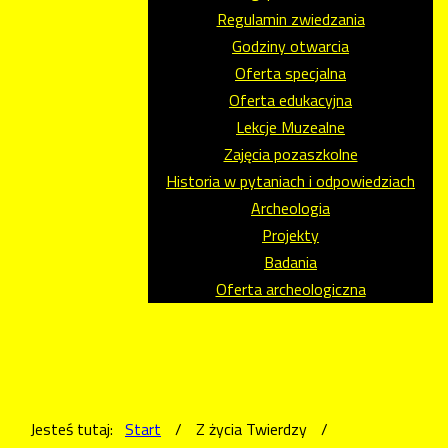
Regulamin zwiedzania
Godziny otwarcia
Oferta specjalna
Oferta edukacyjna
Lekcje Muzealne
Zajęcia pozaszkolne
Historia w pytaniach i odpowiedziach
Archeologia
Projekty
Badania
Oferta archeologiczna
Jesteś tutaj:
Start
/
Z życia Twierdzy
/