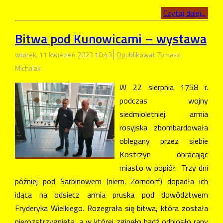
Czytaj dalej...
Bitwa pod Kunowicami – wystawa
wtorek, 11 kwiecień 2023 10:43
Opublikował: Tomasz
Michalak
W 22 sierpnia 1758 r.
podczas wojny
siedmioletniej armia
rosyjska zbombardowała
oblegany przez siebie
Kostrzyn obracając
miasto w popiół. Trzy dni
później pod Sarbinowem (niem. Zorndorf) dopadła ich
idąca na odsiecz armia pruska pod dowództwem
Fryderyka Wielkiego. Rozegrała się bitwa, która została
nierozstrzygnięta, a w której zginęło bądź odniosło rany