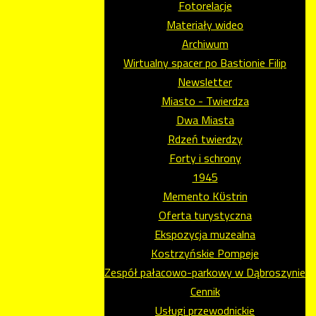
Fotorelacje
Materiały wideo
Archiwum
Wirtualny spacer po Bastionie Filip
Newsletter
Miasto - Twierdza
Dwa Miasta
Rdzeń twierdzy
Forty i schrony
1945
Memento Kϋstrin
Oferta turystyczna
Ekspozycja muzealna
Kostrzyńskie Pompeje
Zespół pałacowo-parkowy w Dąbroszynie
Cennik
Usługi przewodnickie