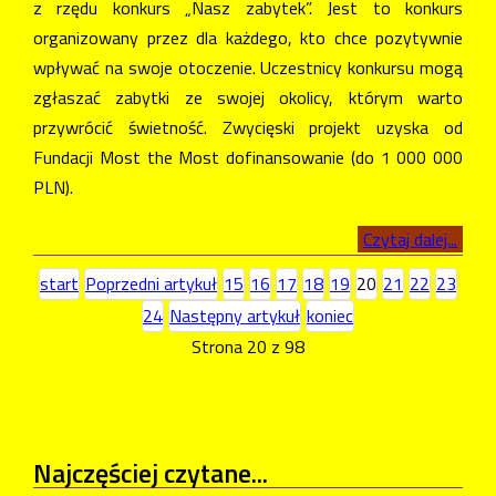
z rzędu konkurs „Nasz zabytek”. Jest to konkurs
organizowany przez dla każdego, kto chce pozytywnie
wpływać na swoje otoczenie. Uczestnicy konkursu mogą
zgłaszać zabytki ze swojej okolicy, którym warto
przywrócić świetność. Zwycięski projekt uzyska od
Fundacji Most the Most dofinansowanie (do 1 000 000
PLN).
Czytaj dalej...
start
Poprzedni artykuł
15
16
17
18
19
20
21
22
23
24
Następny artykuł
koniec
Strona 20 z 98
Najczęściej
czytane...