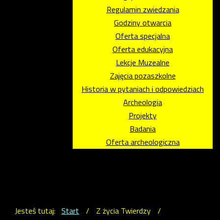
Regulamin zwiedzania
Godziny otwarcia
Oferta specjalna
Oferta edukacyjna
Lekcje Muzealne
Zajęcia pozaszkolne
Historia w pytaniach i odpowiedziach
Archeologia
Projekty
Badania
Oferta archeologiczna
Jesteś tutaj:
Start
/
Z życia Twierdzy
/