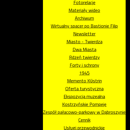
Fotorelacje
Materiały wideo
Archiwum
Wirtualny spacer po Bastionie Filip
Newsletter
Miasto - Twierdza
Dwa Miasta
Rdzeń twierdzy
Forty i schrony
1945
Memento Kϋstrin
Oferta turystyczna
Ekspozycja muzealna
Kostrzyńskie Pompeje
Zespół pałacowo-parkowy w Dąbroszynie
Cennik
Usługi przewodnickie