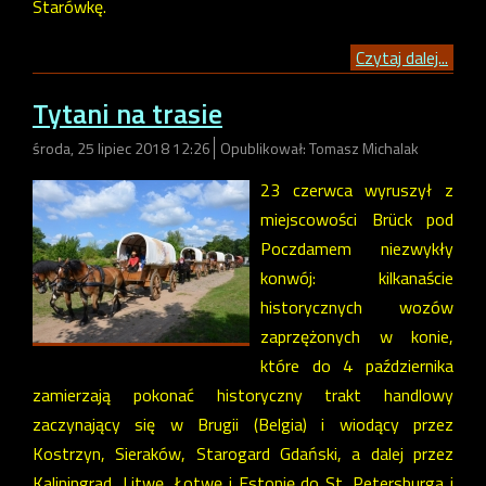
Starówkę.
Czytaj dalej...
Tytani na trasie
środa, 25 lipiec 2018 12:26
Opublikował: Tomasz Michalak
23 czerwca wyruszył z
miejscowości Brück pod
Poczdamem niezwykły
konwój: kilkanaście
historycznych wozów
zaprzężonych w konie,
które do 4 października
zamierzają pokonać historyczny trakt handlowy
zaczynający się w Brugii (Belgia) i wiodący przez
Kostrzyn, Sieraków, Starogard Gdański, a dalej przez
Kaliningrad, Litwę, Łotwę i Estonię do St. Petersburga i