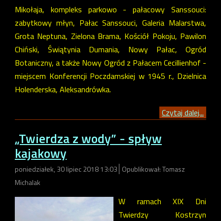
Mikołaja, kompleks parkowo - pałacowy Sanssouci:
zabytkowy młyn, Pałac Sanssouci, Galeria Malarstwa,
Grota Neptuna, Zielona Brama, Kościół Pokoju, Pawilon
Chiński, Świątynia Dumania, Nowy Pałac, Ogród
Botaniczny, a także Nowy Ogród z Pałacem Cecillienhof -
miejscem Konferencji Poczdamskiej w 1945 r., Dzielnica
Holenderska, Aleksandrówka.
Czytaj dalej...
„Twierdza z wody” - spływ
kajakowy
poniedziałek, 30 lipiec 2018 13:03
Opublikował: Tomasz
Michalak
W ramach XIX Dni
Twierdzy Kostrzyn