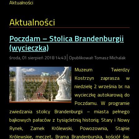
Aktualności
Aktualności
Poczdam – Stolica Brandenburgii
(wycieczka)
środa, 01 sierpień 2018 14:43
Opublikował: Tomasz Michalak
Muzeum Twierdzy
Kostrzyn zaprasza w
niedzielę 2 września br. na
wycieczkę autokarową do
Poczdamu. W programie
zwiedzania stolicy Brandenburgii – miasta pełnego
bajkowych pałaców z tysiącletnią historią: Stary i Nowy
Rynek, Zamek Królewski, Powozownia, Stajnie
Królewskie, meczet, Brama Brandenburska, kościół św.