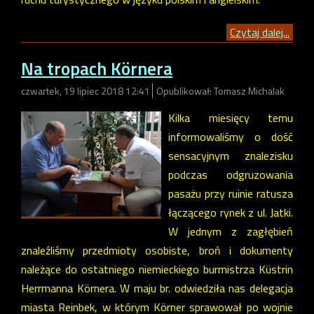
Czytaj dalej...
Na tropach Körnera
czwartek, 19 lipiec 2018 12:41
Opublikował: Tomasz Michalak
Kilka miesięcy temu
informowaliśmy o dość
sensacyjnym znalezisku
podczas odgruzowania
pasażu przy ruinie ratusza
łączącego rynek z ul. Jatki.
W jednym z zagłębień
znaleźliśmy przedmioty osobiste, broń i dokumenty
należące do ostatniego niemieckiego burmistrza Küstrin
Herrmanna Körnera. W maju br. odwiedziła nas delegacja
miasta Reinbek, w którym Körner sprawował po wojnie