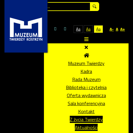
Szukaj...
Aa
Aa
Aa
A-
A
A+
Muzeum Twierdzy
Kadra
Rada Muzeum
Biblioteka i czytelnia
Oferta wydawnicza
Sala konferencyjna
Kontakt
Z życia Twierdzy
Aktualności