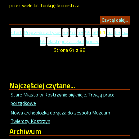
przez wiele lat funkcję burmistrza.
Czytaj dalej...
start
Poprzedni artykuł
56
57
58
59
60
61
62
63
64
65
Następny artykuł
koniec
Strona 61 z 98
Najczęściej
czytane...
Stare Miasto w Kostrzynie pięknieje. Trwają prace
porządkowe
Nowa archeolożka dołącza do zespołu Muzeum
Twierdzy Kostrzyn
Archiwum