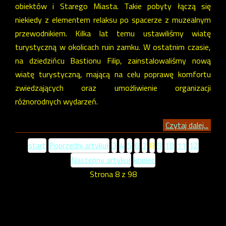
obiektów i Starego Miasta. Takie pobyty łączą się
niekiedy z elementem relaksu po spacerze z muzealnym
przewodnikiem. Kilka lat temu ustawiliśmy wiatę
turystyczną w okolicach ruin zamku. W ostatnim czasie,
na dziedzińcu Bastionu Filip, zainstalowaliśmy nową
wiatę turystyczną, mającą na celu poprawę komfortu
zwiedzających oraz umożliwienie organizacji
różnorodnych wydarzeń.
Czytaj dalej...
start
Poprzedni artykuł
3
4
5
6
7
8
9
10
11
12
Następny artykuł
koniec
Strona 8 z 98