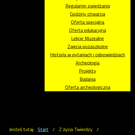
Regulamin zwiedzania
Godziny otwarcia
Oferta specjalna
Oferta edukacyjna
Lekcje Muzealne
Zajęcia pozaszkolne
Historia w pytaniach i odpowiedziach
Archeologia
Projekty
Badania
Oferta archeologiczna
Jesteś tutaj:
Start
/
Z życia Twierdzy
/