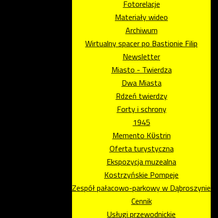
Fotorelacje
Materiały wideo
Archiwum
Wirtualny spacer po Bastionie Filip
Newsletter
Miasto - Twierdza
Dwa Miasta
Rdzeń twierdzy
Forty i schrony
1945
Memento Kϋstrin
Oferta turystyczna
Ekspozycja muzealna
Kostrzyńskie Pompeje
Zespół pałacowo-parkowy w Dąbroszynie
Cennik
Usługi przewodnickie