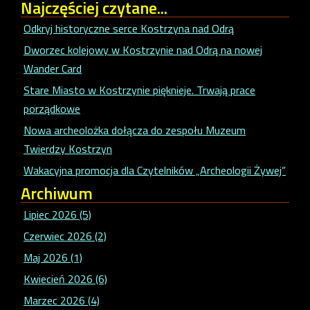
Najczęściej
czytane...
Odkryj historyczne serce Kostrzyna nad Odrą
Dworzec kolejowy w Kostrzynie nad Odrą na nowej
Wander Card
Stare Miasto w Kostrzynie pięknieje. Trwają prace
porządkowe
Nowa archeolożka dołącza do zespołu Muzeum
Twierdzy Kostrzyn
Wakacyjna promocja dla Czytelników „Archeologii Żywej”
Archiwum
Lipiec 2026 (5)
Czerwiec 2026 (2)
Maj 2026 (1)
Kwiecień 2026 (6)
Marzec 2026 (4)