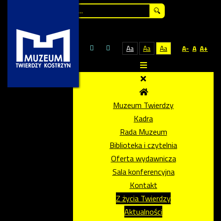
Szukaj...
Aa
Aa
Aa
A-
A
A+
Muzeum Twierdzy
Kadra
Rada Muzeum
Biblioteka i czytelnia
Oferta wydawnicza
Sala konferencyjna
Kontakt
Z życia Twierdzy
Aktualności