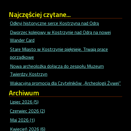
Najczęściej
czytane...
Odkryj historyczne serce Kostrzyna nad Odrą
Dworzec kolejowy w Kostrzynie nad Odrą na nowej
Wander Card
Stare Miasto w Kostrzynie pięknieje. Trwają prace
porządkowe
Nowa archeolożka dołącza do zespołu Muzeum
Twierdzy Kostrzyn
Wakacyjna promocja dla Czytelników „Archeologii Żywej”
Archiwum
Lipiec 2026 (5)
Czerwiec 2026 (2)
Maj 2026 (1)
Kwiecień 2026 (6)