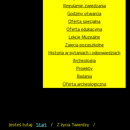
Regulamin zwiedzania
Godziny otwarcia
Oferta specjalna
Oferta edukacyjna
Lekcje Muzealne
Zajęcia pozaszkolne
Historia w pytaniach i odpowiedziach
Archeologia
Projekty
Badania
Oferta archeologiczna
Jesteś tutaj:
Start
/
Z życia Twierdzy
/