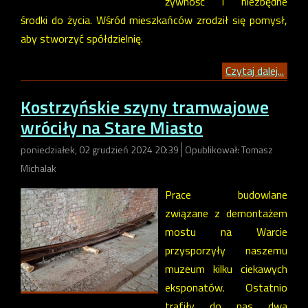
żywność i niezbędne
środki do życia. Wśród mieszkańców zrodził się pomysł,
aby stworzyć spółdzielnię.
Czytaj dalej...
Kostrzyńskie szyny tramwajowe
wróciły na Stare Miasto
poniedziałek, 02 grudzień 2024 20:39
Opublikował: Tomasz
Michalak
Prace budowlane
związane z demontażem
mostu na Warcie
przysporzyły naszemu
muzeum kilku ciekawych
eksponatów. Ostatnio
trafiły do nas dwa