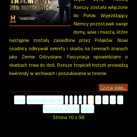
Rzeszy została włączone
do Polski. Wyjeżdżający
Niemcy pozostawili swoje
domy, wsie i miasta, które
następnie zostały zasiedlone przez Polaków. Nowi
osadnicy odkrywali sekrety i skarby na terenach znanych
jako Ziemie Odzyskane. Fascynacja opowieściami o
skarbach trwa do dziś. Rzesze tropicieli historii prowadzą
kwerendy w archiwach i poszukiwania w terenie.
Czytaj dalej...
start
Poprzedni artykuł
5
6
7
8
9
10
11
12
13
14
Następny artykuł
koniec
Strona 10 z 98