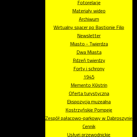
Fotorelacje
Materiały wideo
Archiwum
Wirtualny spacer po Bastionie Filip
Newsletter
Miasto - Twierdza
Dwa Miasta
Rdzeń twierdzy
Forty i schrony
1945
Memento Kϋstrin
Oferta turystyczna
Ekspozycja muzealna
Kostrzyńskie Pompeje
Zespół pałacowo-parkowy w Dąbroszynie
Cennik
Usługi przewodnickie