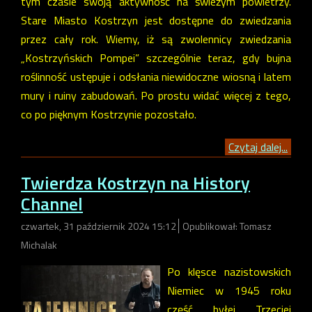
tym czasie swoją aktywność na świeżym powietrzy.
Stare Miasto Kostrzyn jest dostępne do zwiedzania
przez cały rok. Wiemy, iż są zwolennicy zwiedzania
„Kostrzyńskich Pompei” szczególnie teraz, gdy bujna
roślinność ustępuje i odsłania niewidoczne wiosną i latem
mury i ruiny zabudowań. Po prostu widać więcej z tego,
co po pięknym Kostrzynie pozostało.
Czytaj dalej...
Twierdza Kostrzyn na History
Channel
czwartek, 31 październik 2024 15:12
Opublikował: Tomasz
Michalak
Po klęsce nazistowskich
Niemiec w 1945 roku
część byłej Trzeciej