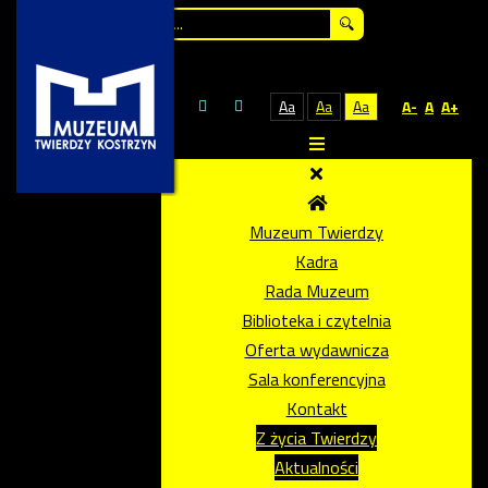
Szukaj...
Aa
Aa
Aa
A-
A
A+
Muzeum Twierdzy
Kadra
Rada Muzeum
Biblioteka i czytelnia
Oferta wydawnicza
Sala konferencyjna
Kontakt
Z życia Twierdzy
Aktualności