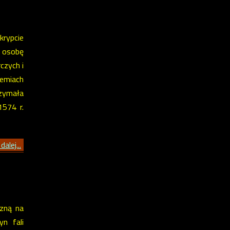
krypcie
a osobę
czych i
iemiach
zymała
574 r.
dalej...
czną na
n fali