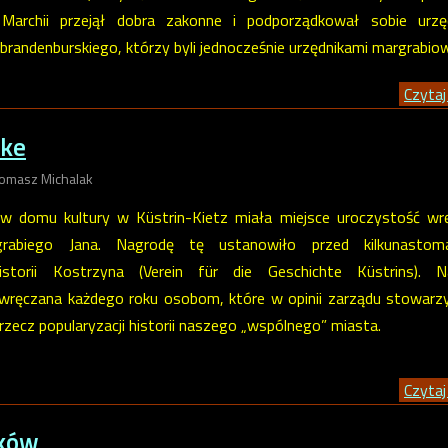
archii przejął dobra zakonne i podporządkował sobie urzę
brandenburskiego, którzy byli jednocześnie urzędnikami margrabiow
Czytaj 
lke
Tomasz Michalak
. w domu kultury w Küstrin-Kietz miała miejsce uroczystość wr
rabiego Jana. Nagrodę tę ustanowiło przed kilkunastom
storii Kostrzyna (Verein für die Geschichte Küstrins). N
 wręczana każdego roku osobom, które w opinii zarządu stowarz
 rzecz popularyzacji historii naszego „wspólnego” miasta.
Czytaj 
tków