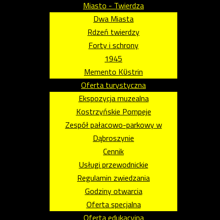
Miasto - Twierdza
Dwa Miasta
Rdzeń twierdzy
Forty i schrony
1945
Memento Kϋstrin
Oferta turystyczna
Ekspozycja muzealna
Kostrzyńskie Pompeje
Zespół pałacowo-parkowy w
Dąbroszynie
Cennik
Usługi przewodnickie
Regulamin zwiedzania
Godziny otwarcia
Oferta specjalna
Oferta edukacyjna