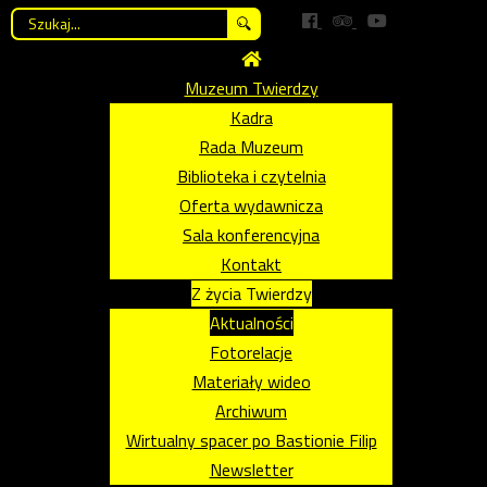
Szukaj...
Muzeum Twierdzy
Kadra
Rada Muzeum
Biblioteka i czytelnia
Oferta wydawnicza
Sala konferencyjna
Kontakt
Z życia Twierdzy
Aktualności
Fotorelacje
Materiały wideo
Archiwum
Wirtualny spacer po Bastionie Filip
Newsletter