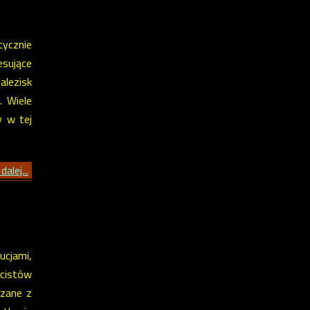
ycznie
esujące
alezisk
. Wiele
y w tej
dalej...
cjami,
cistów
ązane z