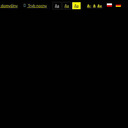
 domyślny
Tryb nocny
Aa
Aa
Aa
A-
A
A+