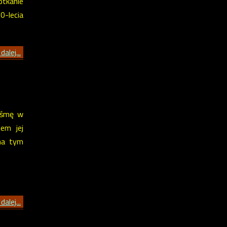
tkanie
0-lecia
dalej...
aśmę w
em jej
na tym
dalej...