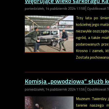
Wędrujące wieko sarkofagu Ka
poniedziałek, 14 październik 2024 17:58
Opublikował: 
Trzy lata po śmie
kościelnej jego ma
niezwykle oszczędn
ogród, a także mia
podarowanych prze
Krosno i zamek, k
Została pochowana 
Komisja „powodziowa” służb k
poniedziałek, 14 październik 2024 17:56
Opublikował: 
Muzeum Twierdzy jes
terenie naszego m