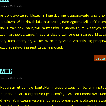
Tomasz Michalak
ie po utworzeniu Muzeum Twierdzy nie dysponowało ono prakt
ealnym. W kolejnych latach udało się nam zgromadzić dość inter
 one z zakupów na rynku muzealiów, z darowizn, z własnych zn
adań archeologicznych), czy z eksploracji terenu Starego Miasta
ały nam osoby prywatne. W międzyczasie zmieniły się przepis
służby egzekwują przestrzeganie procedur.
Czytaj 
a MTK
Tomasz Michalak
ostrzyn utrzymuje kontakty i współpracuje z różnymi instytu
p. Jedną z takich organizacji jest choćby
Związek Emerytów i Ren
 Od kilku lat muzeum wspiera lub współorganizuje wydarzenia zwi