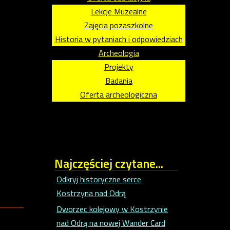
Lekcje Muzealne
Zajęcia pozaszkolne
Historia w pytaniach i odpowiedziach
Archeologia
Projekty
Badania
Oferta archeologiczna
Najczęściej
czytane...
Odkryj historyczne serce
Kostrzyna nad Odrą
Dworzec kolejowy w Kostrzynie
nad Odrą na nowej Wander Card