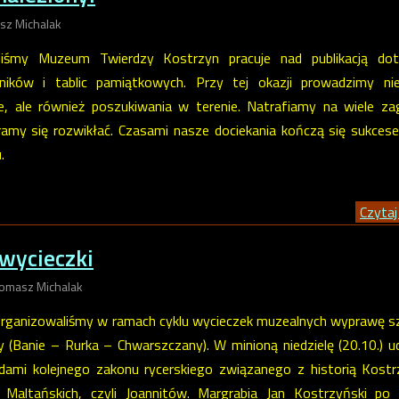
sz Michalak
liśmy Muzeum Twierdzy Kostrzyn pracuje nad publikacją dot
ników i tablic pamiątkowych. Przy tej okazji prowadzimy nie
e, ale również poszukiwania w terenie. Natrafiamy na wiele za
aramy się rozwikłać. Czasami nasze dociekania kończą się sukces
.
Czytaj 
 wycieczki
Tomasz Michalak
rganizowaliśmy w ramach cyklu wycieczek muzealnych wyprawę s
 (Banie – Rurka – Chwarszczany). W minioną niedzielę (20.10.) u
dami kolejnego zakonu rycerskiego związanego z historią Kost
Maltańskich, czyli Joannitów. Margrabia Jan Kostrzyński po 