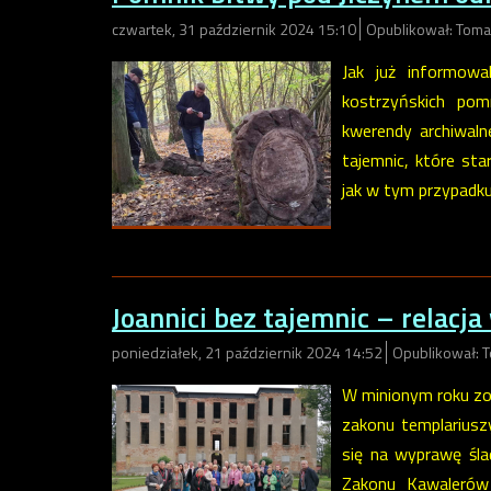
czwartek, 31 październik 2024 15:10
Opublikował: Toma
Jak już informowa
kostrzyńskich pom
kwerendy archiwaln
tajemnic, które st
jak w tym przypadku
Joannici bez tajemnic – relacja
poniedziałek, 21 październik 2024 14:52
Opublikował: 
W minionym roku zo
zakonu templariuszy
się na wyprawę śla
Zakonu Kawalerów 