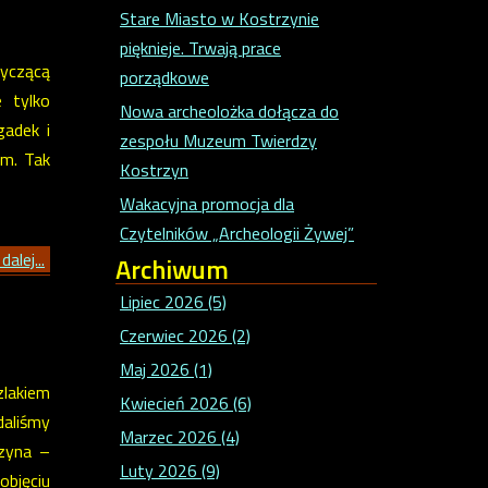
Stare Miasto w Kostrzynie
pięknieje. Trwają prace
yczącą
porządkowe
 tylko
Nowa archeolożka dołącza do
gadek i
zespołu Muzeum Twierdzy
em. Tak
Kostrzyn
Wakacyjna promocja dla
Czytelników „Archeologii Żywej”
dalej...
Archiwum
Lipiec 2026 (5)
Czerwiec 2026 (2)
Maj 2026 (1)
zlakiem
Kwiecień 2026 (6)
daliśmy
Marzec 2026 (4)
rzyna –
Luty 2026 (9)
objęciu