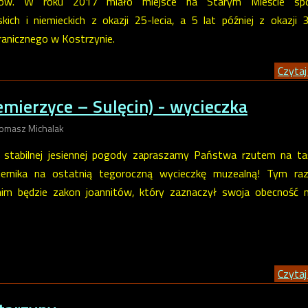
ików. W roku 2017 miało miejsce na Starym Mieście spo
kich i niemieckich z okazji 25-lecia, a 5 lat później z okazji 3
granicznego w Kostrzynie.
Czytaj 
emierzyce – Sulęcin) - wycieczka
Tomasz Michalak
ć stabilnej jesiennej pogody zapraszamy Państwa rzutem na t
ziernika na ostatnią tegoroczną wycieczkę muzealną! Tym raz
m będzie zakon joannitów, który zaznaczył swoja obecność 
Czytaj 