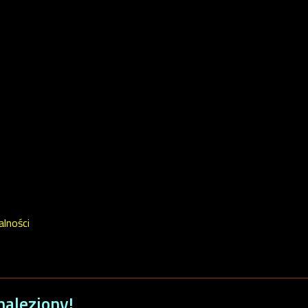
alności
aleziony!