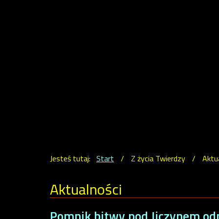
Jesteś tutaj:
Start
/
Z życia Twierdzy
/
Aktu
Aktualności
Pomnik bitwy pod Jiczynem odn