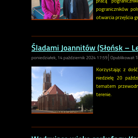
pracą pograniczn
pograniczników pols
otwarcia przejścia 
Śladami Joannitów (Słońsk – L
poniedziałek, 14 październik 2024 17:59
Opublikował: 
Korzystając z doś
niedzielę 20 paźd
tematem przewodni
terenie.