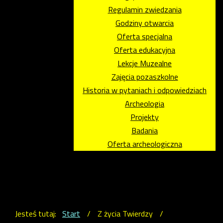
Regulamin zwiedzania
Godziny otwarcia
Oferta specjalna
Oferta edukacyjna
Lekcje Muzealne
Zajęcia pozaszkolne
Historia w pytaniach i odpowiedziach
Archeologia
Projekty
Badania
Oferta archeologiczna
Jesteś tutaj:
Start
/
Z życia Twierdzy
/