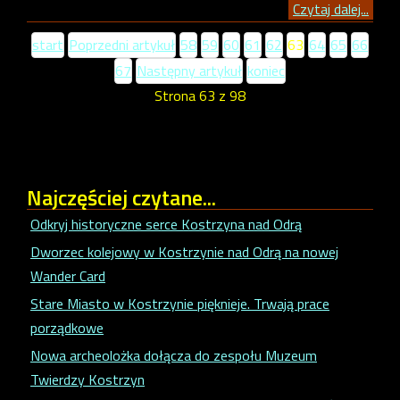
Czytaj dalej...
start
Poprzedni artykuł
58
59
60
61
62
63
64
65
66
67
Następny artykuł
koniec
Strona 63 z 98
Najczęściej
czytane...
Odkryj historyczne serce Kostrzyna nad Odrą
Dworzec kolejowy w Kostrzynie nad Odrą na nowej
Wander Card
Stare Miasto w Kostrzynie pięknieje. Trwają prace
porządkowe
Nowa archeolożka dołącza do zespołu Muzeum
Twierdzy Kostrzyn