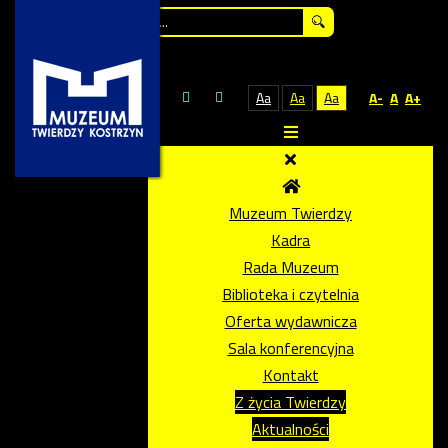
Szukaj...
Aa
Aa
Aa
A-
A
A+
Muzeum Twierdzy
Kadra
Rada Muzeum
Biblioteka i czytelnia
Oferta wydawnicza
Sala konferencyjna
Kontakt
Z życia Twierdzy
Aktualności