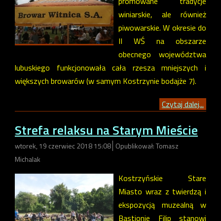
promowane tradycje
winiarskie, ale również
piwowarskie. W okresie do
II WŚ na obszarze
obecnego województwa
lubuskiego funkcjonowała cała rzesza mniejszych i
większych browarów (w samym Kostrzynie bodajże 7).
Czytaj dalej...
Strefa relaksu na Starym Mieście
wtorek, 19 czerwiec 2018 15:08
Opublikował: Tomasz
Michalak
Kostrzyńskie Stare
Miasto wraz z twierdzą i
ekspozycją muzealną w
Bastionie Filip stanowi