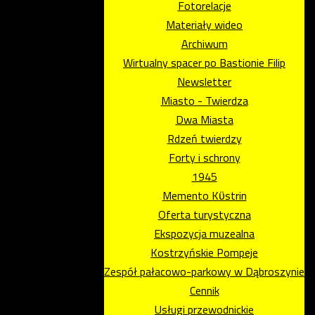
Fotorelacje
Materiały wideo
Archiwum
Wirtualny spacer po Bastionie Filip
Newsletter
Miasto - Twierdza
Dwa Miasta
Rdzeń twierdzy
Forty i schrony
1945
Memento Kϋstrin
Oferta turystyczna
Ekspozycja muzealna
Kostrzyńskie Pompeje
Zespół pałacowo-parkowy w Dąbroszynie
Cennik
Usługi przewodnickie