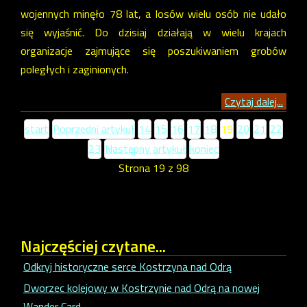
wojennych minęło 78 lat, a losów wielu osób nie udało
się wyjaśnić. Do dzisiaj działają w wielu krajach
organizacje zajmujące się poszukiwaniem grobów
poległych i zaginionych.
Czytaj dalej...
start
Poprzedni artykuł
14
15
16
17
18
19
20
21
22
23
Następny artykuł
koniec
Strona 19 z 98
Najczęściej
czytane...
Odkryj historyczne serce Kostrzyna nad Odrą
Dworzec kolejowy w Kostrzynie nad Odrą na nowej
Wander Card