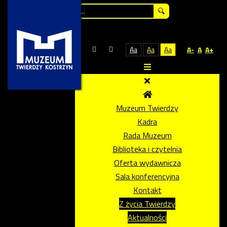
Szukaj...
Aa
Aa
Aa
A-
A
A+
Muzeum Twierdzy
Kadra
Rada Muzeum
Biblioteka i czytelnia
Oferta wydawnicza
Sala konferencyjna
Kontakt
Z życia Twierdzy
Aktualności