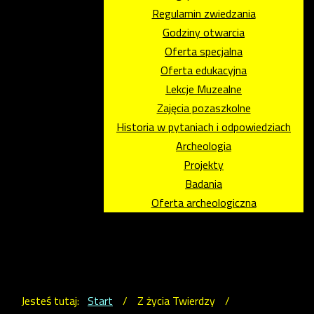
Regulamin zwiedzania
Godziny otwarcia
Oferta specjalna
Oferta edukacyjna
Lekcje Muzealne
Zajęcia pozaszkolne
Historia w pytaniach i odpowiedziach
Archeologia
Projekty
Badania
Oferta archeologiczna
Jesteś tutaj:
Start
/
Z życia Twierdzy
/