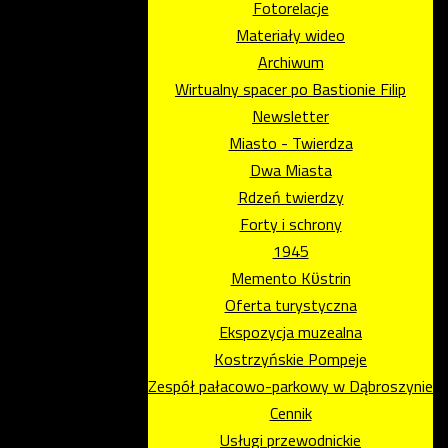
Fotorelacje
Materiały wideo
Archiwum
Wirtualny spacer po Bastionie Filip
Newsletter
Miasto - Twierdza
Dwa Miasta
Rdzeń twierdzy
Forty i schrony
1945
Memento Kϋstrin
Oferta turystyczna
Ekspozycja muzealna
Kostrzyńskie Pompeje
Zespół pałacowo-parkowy w Dąbroszynie
Cennik
Usługi przewodnickie