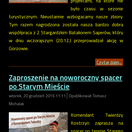
projektami, na które nie
było czasu w sezonie
turystycznym. Nieustannie wzbogacamy nasze zbiory.
Tym razem nagrodzona została nasza bardzo dobra
współpraca z 2 Stargardzkim Batalionem Saperów, który
w dniu wczorajszym (20.12.) przeprowadzał akcję w
Gorzowie.
Czytaj dalej...
Zaproszenie na noworoczny spacer
po Starym Mieście
wtorek, 20 grudzień 2016 11:11
Opublikował: Tomasz
Michalak
Komendant Twierdzy
Kostrzyn zaprasza na
spacer po terenie Starego