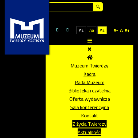
Szukaj...
Aa
Aa
Aa
A-
A
A+
Muzeum Twierdzy
Kadra
Rada Muzeum
Biblioteka i czytelnia
Oferta wydawnicza
Sala konferencyjna
Kontakt
Z życia Twierdzy
Aktualności