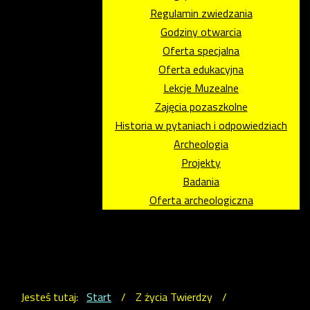
Regulamin zwiedzania
Godziny otwarcia
Oferta specjalna
Oferta edukacyjna
Lekcje Muzealne
Zajęcia pozaszkolne
Historia w pytaniach i odpowiedziach
Archeologia
Projekty
Badania
Oferta archeologiczna
Jesteś tutaj:
Start
/
Z życia Twierdzy
/