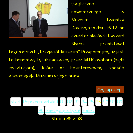
świąteczno-
noworocznego w
Muzeum Twierdzy
Kostrzyn w dniu 16.12. br.
dyrektor placówki Ryszard
Skałba przedstawił
tegorocznych „Przyjaciół Muzeum”. Przypomnijmy, iż jest
to honorowy tytuł nadawany przez MTK osobom (bądź
instytucjom), które w bezinteresowny sposób
wspomagają Muzeum w jego pracy.
Czytaj dalej...
start
Poprzedni artykuł
81
82
83
84
85
86
87
88
89
90
Następny artykuł
koniec
Strona 86 z 98