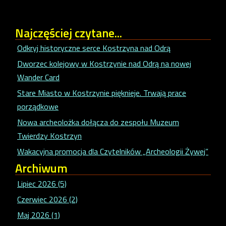
Najczęściej
czytane...
Odkryj historyczne serce Kostrzyna nad Odrą
Dworzec kolejowy w Kostrzynie nad Odrą na nowej
Wander Card
Stare Miasto w Kostrzynie pięknieje. Trwają prace
porządkowe
Nowa archeolożka dołącza do zespołu Muzeum
Twierdzy Kostrzyn
Wakacyjna promocja dla Czytelników „Archeologii Żywej”
Archiwum
Lipiec 2026 (5)
Czerwiec 2026 (2)
Maj 2026 (1)