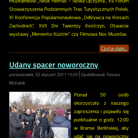
muzealników „Neue Heimat – Nowa Ojczyzna”, XV Forum
Stowarzyszenia Podziemnych Tras Turystycznych Polski,
XI Konferencja Popularnonaukowa „Odkrywca na Kresach
Zachodnich”, XVII Dni Twierdzy Kostrzyn, Otwarcie
wystawy „Memento Küstrin” czy Filmowa Noc Muzeów.
Czytaj dalej...
Udany spacer noworoczny
poniedziałek, 02 styczeń 2017 15:07
Opublikował: Tomasz
Michalak
Ponad 50 osób
skorzystało z naszego
zaproszenia i pojawiło się
punktualnie o godz. 12:00
w Bramie Berlińskiej, aby
udać się na noworoczny