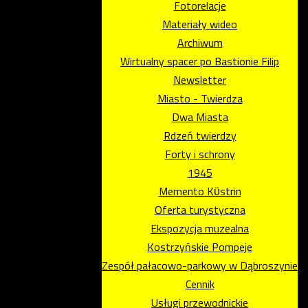
Fotorelacje
Materiały wideo
Archiwum
Wirtualny spacer po Bastionie Filip
Newsletter
Miasto - Twierdza
Dwa Miasta
Rdzeń twierdzy
Forty i schrony
1945
Memento Kϋstrin
Oferta turystyczna
Ekspozycja muzealna
Kostrzyńskie Pompeje
Zespół pałacowo-parkowy w Dąbroszynie
Cennik
Usługi przewodnickie