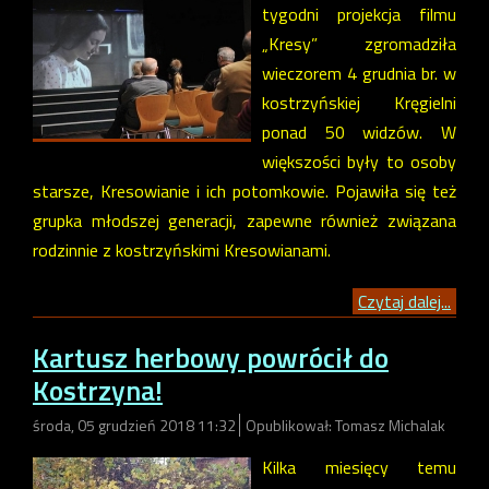
tygodni projekcja filmu
„Kresy” zgromadziła
wieczorem 4 grudnia br. w
kostrzyńskiej Kręgielni
ponad 50 widzów. W
większości były to osoby
starsze, Kresowianie i ich potomkowie. Pojawiła się też
grupka młodszej generacji, zapewne również związana
rodzinnie z kostrzyńskimi Kresowianami.
Czytaj dalej...
Kartusz herbowy powrócił do
Kostrzyna!
środa, 05 grudzień 2018 11:32
Opublikował: Tomasz Michalak
Kilka miesięcy temu