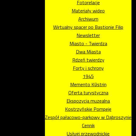
Fotorelacje
Materiały wideo
Archiwum
Wirtualny spacer po Bastionie Filip
Newsletter
Miasto - Twierdza
Dwa Miasta
Rdzeń twierdzy
Forty i schrony
1945
Memento Kϋstrin
Oferta turystyczna
Ekspozycja muzealna
Kostrzyńskie Pompeje
Zespół pałacowo-parkowy w Dąbroszynie
Cennik
Usługi przewodnickie