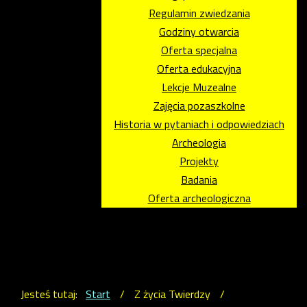
Regulamin zwiedzania
Godziny otwarcia
Oferta specjalna
Oferta edukacyjna
Lekcje Muzealne
Zajęcia pozaszkolne
Historia w pytaniach i odpowiedziach
Archeologia
Projekty
Badania
Oferta archeologiczna
Jesteś tutaj:
Start
/
Z życia Twierdzy
/