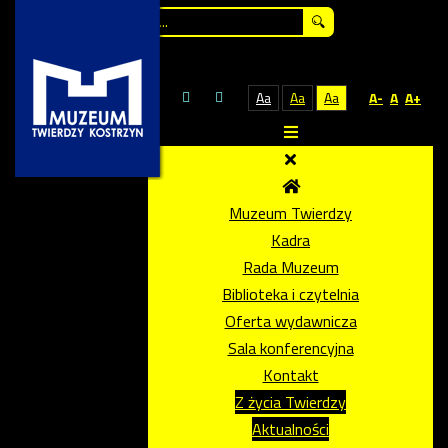
Szukaj...
Aa
Aa
Aa
A-
A
A+
Muzeum Twierdzy
Kadra
Rada Muzeum
Biblioteka i czytelnia
Oferta wydawnicza
Sala konferencyjna
Kontakt
Z życia Twierdzy
Aktualności