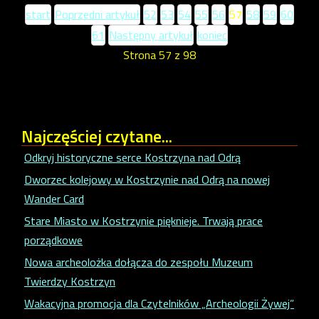
start
Poprzedni artykuł
52
53
54
55
56
57
58
59
60
61
Następny artykuł
koniec
Strona 57 z 98
Najczęściej
czytane...
Odkryj historyczne serce Kostrzyna nad Odrą
Dworzec kolejowy w Kostrzynie nad Odrą na nowej
Wander Card
Stare Miasto w Kostrzynie pięknieje. Trwają prace
porządkowe
Nowa archeolożka dołącza do zespołu Muzeum
Twierdzy Kostrzyn
Wakacyjna promocja dla Czytelników „Archeologii Żywej”