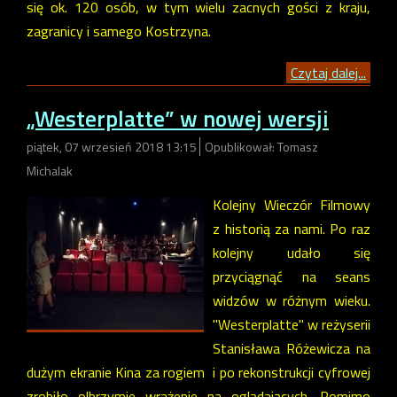
się ok. 120 osób, w tym wielu zacnych gości z kraju,
zagranicy i samego Kostrzyna.
Czytaj dalej...
„Westerplatte” w nowej wersji
piątek, 07 wrzesień 2018 13:15
Opublikował: Tomasz
Michalak
Kolejny Wieczór Filmowy
z historią za nami. Po raz
kolejny udało się
przyciągnąć na seans
widzów w różnym wieku.
"Westerplatte" w reżyserii
Stanisława Różewicza na
dużym ekranie Kina za rogiem i po rekonstrukcji cyfrowej
zrobiło olbrzymie wrażenie na oglądających. Pomimo