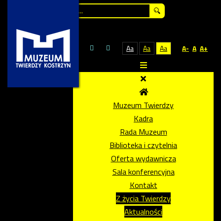
Szukaj...
Aa
Aa
Aa
A-
A
A+
Muzeum Twierdzy
Kadra
Rada Muzeum
Biblioteka i czytelnia
Oferta wydawnicza
Sala konferencyjna
Kontakt
Z życia Twierdzy
Aktualności