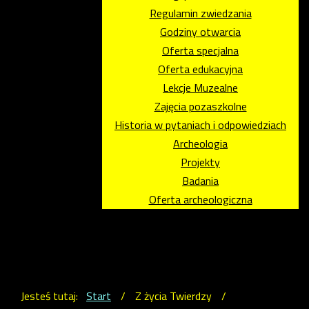
Regulamin zwiedzania
Godziny otwarcia
Oferta specjalna
Oferta edukacyjna
Lekcje Muzealne
Zajęcia pozaszkolne
Historia w pytaniach i odpowiedziach
Archeologia
Projekty
Badania
Oferta archeologiczna
Jesteś tutaj:
Start
/
Z życia Twierdzy
/