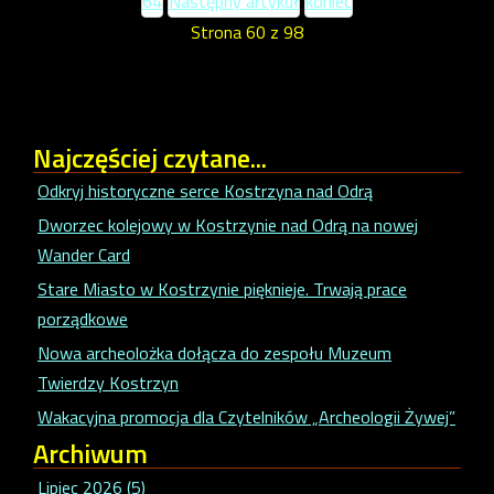
64
Następny artykuł
koniec
Strona 60 z 98
Najczęściej
czytane...
Odkryj historyczne serce Kostrzyna nad Odrą
Dworzec kolejowy w Kostrzynie nad Odrą na nowej
Wander Card
Stare Miasto w Kostrzynie pięknieje. Trwają prace
porządkowe
Nowa archeolożka dołącza do zespołu Muzeum
Twierdzy Kostrzyn
Wakacyjna promocja dla Czytelników „Archeologii Żywej”
Archiwum
Lipiec 2026 (5)