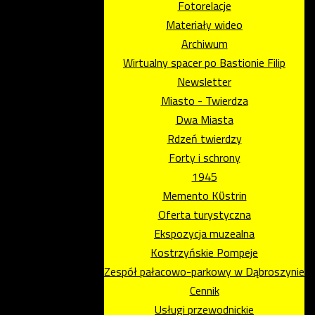
Fotorelacje
Materiały wideo
Archiwum
Wirtualny spacer po Bastionie Filip
Newsletter
Miasto - Twierdza
Dwa Miasta
Rdzeń twierdzy
Forty i schrony
1945
Memento Kϋstrin
Oferta turystyczna
Ekspozycja muzealna
Kostrzyńskie Pompeje
Zespół pałacowo-parkowy w Dąbroszynie
Cennik
Usługi przewodnickie