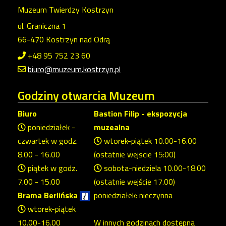
Muzeum Twierdzy Kostrzyn
ul. Graniczna 1
66-470 Kostrzyn nad Odrą
+48 95 752 23 60
biuro@muzeum.kostrzyn.pl
Godziny
otwarcia Muzeum
Biuro
Bastion Filip - ekspozycja
poniedziałek -
muzealna
czwartek w godz.
wtorek-piątek 10.00-16.00
8.00 - 16.00
(ostatnie wejscie 15:00)
piątek w godz.
sobota-niedziela 10.00-18.00
7.00 - 15.00
(ostatnie wejście 17.00)
Brama Berlińska
poniedziałek: nieczynna
wtorek-piątek
10.00-16.00
W innych godzinach dostępna