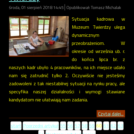
środa, 01 sierpień 2018 14:45
Opublikował: Tomasz Michalak
Sytuacja kadrowa w
Muzeum Twierdzy ulega
dynamicznym
przeobrażeniom. W
okresie od września ub. r.
do końca lipca br. z
naszych kadr ubyło 4 pracowników, na ich miejsce udało
nam się zatrudnić tylko 2. Oczywiście nie jesteśmy
zadowoleni z tak niestabilnej sytuacji na rynku pracy, ale
specyfika naszej działalności i wymogi stawiane
kandydatom nie ułatwiają nam zadania.
Czytaj dalej...
start
Poprzedni artykuł
55
56
57
58
59
60
61
62
63