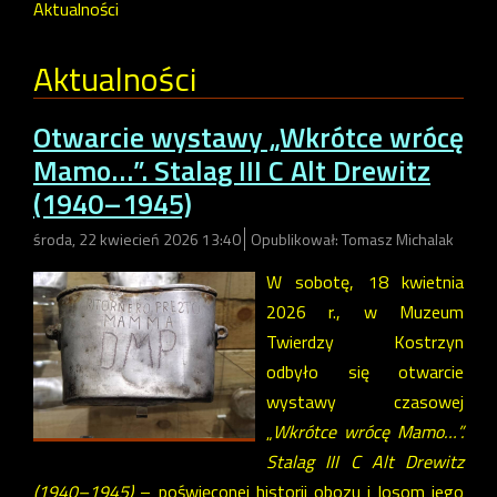
Aktualności
Aktualności
Otwarcie wystawy „Wkrótce wrócę
Mamo…”. Stalag III C Alt Drewitz
(1940–1945)
środa, 22 kwiecień 2026 13:40
Opublikował: Tomasz Michalak
W sobotę, 18 kwietnia
2026 r., w Muzeum
Twierdzy Kostrzyn
odbyło się otwarcie
wystawy czasowej
„
Wkrótce wrócę Mamo…”.
Stalag III C Alt Drewitz
(1940–1945)
– poświęconej historii obozu i losom jego