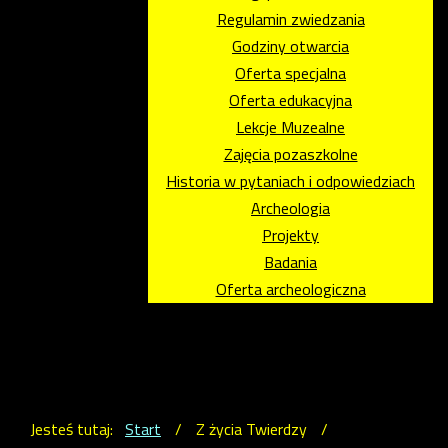
Regulamin zwiedzania
Godziny otwarcia
Oferta specjalna
Oferta edukacyjna
Lekcje Muzealne
Zajęcia pozaszkolne
Historia w pytaniach i odpowiedziach
Archeologia
Projekty
Badania
Oferta archeologiczna
Jesteś tutaj:
Start
/
Z życia Twierdzy
/