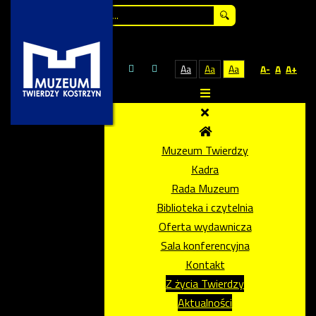
Szukaj...
Aa
Aa
Aa
A-
A
A+
Muzeum Twierdzy
Kadra
Rada Muzeum
Biblioteka i czytelnia
Oferta wydawnicza
Sala konferencyjna
Kontakt
Z życia Twierdzy
Aktualności