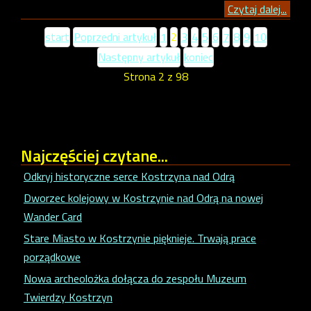
Czytaj dalej...
start
Poprzedni artykuł
1
2
3
4
5
6
7
8
9
10
Następny artykuł
koniec
Strona 2 z 98
Najczęściej
czytane...
Odkryj historyczne serce Kostrzyna nad Odrą
Dworzec kolejowy w Kostrzynie nad Odrą na nowej
Wander Card
Stare Miasto w Kostrzynie pięknieje. Trwają prace
porządkowe
Nowa archeolożka dołącza do zespołu Muzeum
Twierdzy Kostrzyn