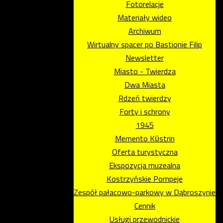
Fotorelacje
Materiały wideo
Archiwum
Wirtualny spacer po Bastionie Filip
Newsletter
Miasto - Twierdza
Dwa Miasta
Rdzeń twierdzy
Forty i schrony
1945
Memento Kϋstrin
Oferta turystyczna
Ekspozycja muzealna
Kostrzyńskie Pompeje
Zespół pałacowo-parkowy w Dąbroszynie
Cennik
Usługi przewodnickie