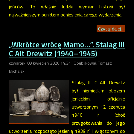
jeńców. To właśnie ludzki wymiar historii był
najważniejszym punktem odniesienia całego wydarzenia.
Czytaj dalej...
„Wkrótce wrócę Mamo…”. Stalag III
C Alt Drewitz (1940–1945)
czwartek, 09 kwiecień 2026 14:34
Opublikował: Tomasz
Michalak
Stalag III C Alt Drewitz
był niemieckim obozem
jenieckim, oficjalnie
utworzonym 12 czerwca
1940 r. (choć
przygotowania do jego
utworzenia rozpoczęto jesienią 1939 r.) i włączonym do