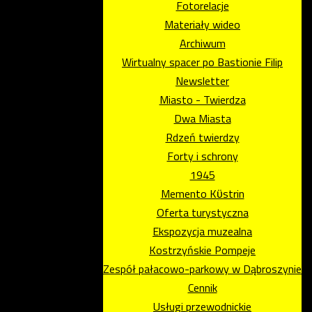
Fotorelacje
Materiały wideo
Archiwum
Wirtualny spacer po Bastionie Filip
Newsletter
Miasto - Twierdza
Dwa Miasta
Rdzeń twierdzy
Forty i schrony
1945
Memento Kϋstrin
Oferta turystyczna
Ekspozycja muzealna
Kostrzyńskie Pompeje
Zespół pałacowo-parkowy w Dąbroszynie
Cennik
Usługi przewodnickie