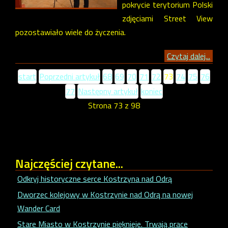
pokrycie terytorium Polski
zdjęciami Street View
pozostawiało wiele do życzenia.
Czytaj dalej...
start
Poprzedni artykuł
68
69
70
71
72
73
74
75
76
77
Następny artykuł
koniec
Strona 73 z 98
Najczęściej
czytane...
Odkryj historyczne serce Kostrzyna nad Odrą
Dworzec kolejowy w Kostrzynie nad Odrą na nowej
Wander Card
Stare Miasto w Kostrzynie pięknieje. Trwają prace