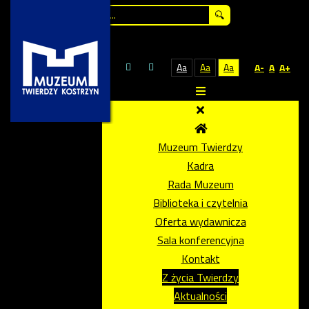
Szukaj...
Aa
Aa
Aa
A-
A
A+
Muzeum Twierdzy
Kadra
Rada Muzeum
Biblioteka i czytelnia
Oferta wydawnicza
Sala konferencyjna
Kontakt
Z życia Twierdzy
Aktualności