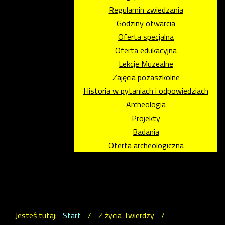
Regulamin zwiedzania
Godziny otwarcia
Oferta specjalna
Oferta edukacyjna
Lekcje Muzealne
Zajęcia pozaszkolne
Historia w pytaniach i odpowiedziach
Archeologia
Projekty
Badania
Oferta archeologiczna
Jesteś tutaj:
Start
/
Z życia Twierdzy
/