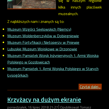
się w naszym regionie
kilka innych placówek
muzealnych.
Z najbliższych nam i znanych są to:
Muzeum Wzgórz Seelowskich (Niemcy)
Muzeum Woldenberczyków w Dobiegniewie
Muzeum Fortyfikacji i Nietoperzy w Pniewie
Lubuskie Muzeum Wojskowe w Drzonowie
Muzeum Pamiątek Wojsk Inżynieryjnych 1. Armii Wojska
Polskiego w Gozdowicach
Muzeum Pamiątek 1. Armii Wojska Polskiego w Starych
Łysogórkach
Czytaj dalej...
Krzyżacy na dużym ekranie
poniedziałek, 16 lipiec 2018 21:27
Opublikował: Tomasz