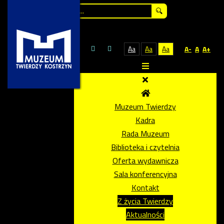
Szukaj...
Aa
Aa
Aa
A-
A
A+
Muzeum Twierdzy
Kadra
Rada Muzeum
Biblioteka i czytelnia
Oferta wydawnicza
Sala konferencyjna
Kontakt
Z życia Twierdzy
Aktualności