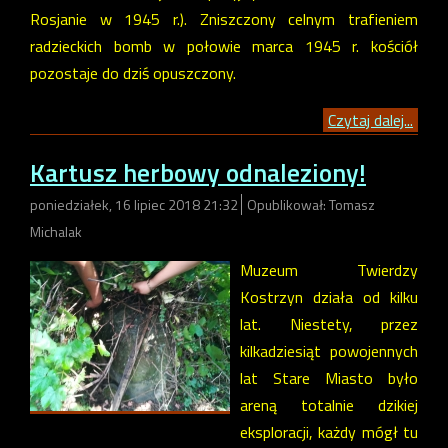
Rosjanie w 1945 r.). Zniszczony celnym trafieniem
radzieckich bomb w połowie marca 1945 r. kościół
pozostaje do dziś opuszczony.
Czytaj dalej...
Kartusz herbowy odnaleziony!
poniedziałek, 16 lipiec 2018 21:32
Opublikował: Tomasz
Michalak
Muzeum Twierdzy
Kostrzyn działa od kilku
lat. Niestety, przez
kilkadziesiąt powojennych
lat Stare Miasto było
areną totalnie dzikiej
eksploracji, każdy mógł tu