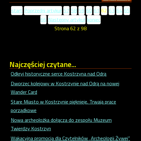
start
Poprzedni artykuł
57
58
59
60
61
62
63
64
65
66
Następny artykuł
koniec
Strona 62 z 98
Najczęściej
czytane...
Odkryj historyczne serce Kostrzyna nad Odrą
Dworzec kolejowy w Kostrzynie nad Odrą na nowej
Wander Card
Stare Miasto w Kostrzynie pięknieje. Trwają prace
porządkowe
Nowa archeolożka dołącza do zespołu Muzeum
Twierdzy Kostrzyn
Wakacyjna promocja dla Czytelników „Archeologii Żywej”