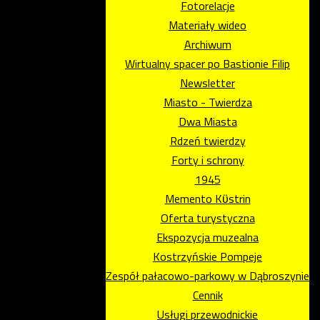
Fotorelacje
Materiały wideo
Archiwum
Wirtualny spacer po Bastionie Filip
Newsletter
Miasto - Twierdza
Dwa Miasta
Rdzeń twierdzy
Forty i schrony
1945
Memento Kϋstrin
Oferta turystyczna
Ekspozycja muzealna
Kostrzyńskie Pompeje
Zespół pałacowo-parkowy w Dąbroszynie
Cennik
Usługi przewodnickie