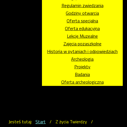
Regulamin zwiedzania
Godziny otwarcia
Oferta specjalna
Oferta edukacyjna
Lekcje Muzealne
Zajęcia pozaszkolne
Historia w pytaniach i odpowiedziach
Archeologia
Projekty
Badania
Oferta archeologiczna
Jesteś tutaj:
Start
/
Z życia Twierdzy
/