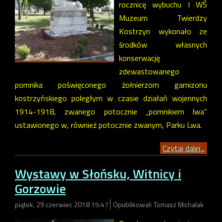
rocznicę wybuchu I WŚ
Muzeum Twierdzy
Kostrzyn wykonało ze
środków własnych
konserwację
zdewastowanego
pomnika poświęconego żołnierzom garnizonu
kostrzyńskiego poległym w czasie działań wojennych
1914-1918, zwanego potocznie „pomnikiem lwa”
ustawionego w, również potocznie zwanym, Parku Lwa.
Czytaj dalej...
Wystawy w Słońsku, Witnicy i
Gorzowie
piątek, 29 czerwiec 2018 15:47
Opublikował: Tomasz Michalak