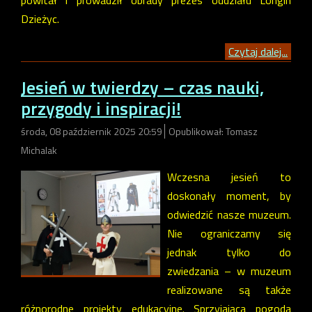
powitał i prowadził obrady prezes oddziału Longin
Dzieżyc.
Czytaj dalej...
Jesień w twierdzy – czas nauki,
przygody i inspiracji!
środa, 08 październik 2025 20:59
Opublikował: Tomasz
Michalak
Wczesna jesień to
doskonały moment, by
odwiedzić nasze muzeum.
Nie ograniczamy się
jednak tylko do
zwiedzania – w muzeum
realizowane są także
różnorodne projekty edukacyjne. Sprzyjająca pogoda