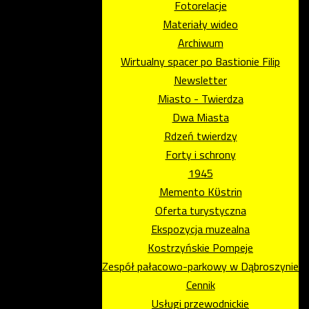
Fotorelacje
Materiały wideo
Archiwum
Wirtualny spacer po Bastionie Filip
Newsletter
Miasto - Twierdza
Dwa Miasta
Rdzeń twierdzy
Forty i schrony
1945
Memento Kϋstrin
Oferta turystyczna
Ekspozycja muzealna
Kostrzyńskie Pompeje
Zespół pałacowo-parkowy w Dąbroszynie
Cennik
Usługi przewodnickie