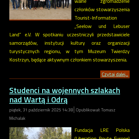
walne zgromadzenie
członków stowarzyszenia
Tourist-Information
„Seelow und Lebuser
Land” e.V. W spotkaniu uczestniczyli przedstawiciele
samorządów, instytucji kultury oraz organizacji
turystycznych regionu, w tym Muzeum Twierdzy
Kostrzyn, będące aktywnym członkiem stowarzyszenia.
Czytaj dalej...
Studenci na wojennych szlakach
nad Wartą i Odrą
piątek, 31 październik 2025 14:38
Opublikował: Tomasz
Michalak
Fundacja LRE Polska
(Liberation Route Europe)