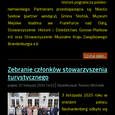
historii pogranicza polsko-
niemieckiego. Partnerami przedsięwzięcia są: Miasto
Seelow (partner wiodący), Gmina Słońsk, Muzeum
Miejskie Viadrina we Frankfurcie nad Odrą,
Stowarzyszenie Historii i Dziedzictwa Gusow-Platkow
e.V. oraz Stowarzyszenie Muzealne Kraju Związkowego
Brandenburgia e.V.
Czytaj dalej...
Zebranie członków stowarzyszenia
turystycznego
piątek, 07 listopad 2025 14:52
Opublikował: Tomasz Michalak
3 listopada 2025 roku w
oranżerii pałacu
Neuhardenberg odbyło się