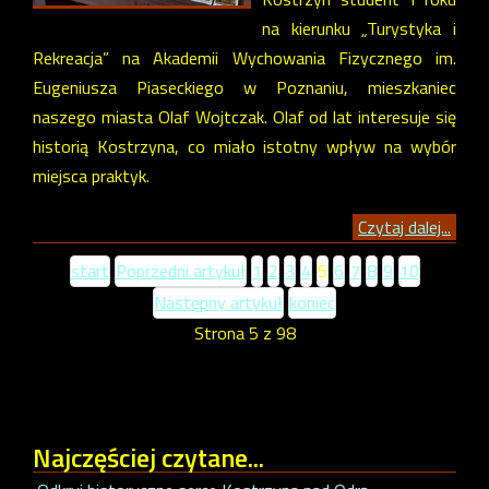
na kierunku „Turystyka i
Rekreacja” na Akademii Wychowania Fizycznego im.
Eugeniusza Piaseckiego w Poznaniu, mieszkaniec
naszego miasta Olaf Wojtczak. Olaf od lat interesuje się
historią Kostrzyna, co miało istotny wpływ na wybór
miejsca praktyk.
Czytaj dalej...
start
Poprzedni artykuł
1
2
3
4
5
6
7
8
9
10
Następny artykuł
koniec
Strona 5 z 98
Najczęściej
czytane...