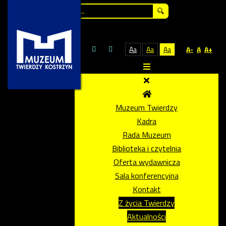
Szukaj...
Aa
Aa
Aa
A-
A
A+
Muzeum Twierdzy
Kadra
Rada Muzeum
Biblioteka i czytelnia
Oferta wydawnicza
Sala konferencyjna
Kontakt
Z życia Twierdzy
Aktualności