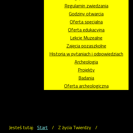
Regulamin zwiedzania
Godziny otwarcia
Oferta specjalna
Oferta edukacyjna
Lekcje Muzealne
Zajęcia pozaszkolne
Historia w pytaniach i odpowiedziach
Archeologia
Projekty
Badania
Oferta archeologiczna
Jesteś tutaj:
Start
/
Z życia Twierdzy
/