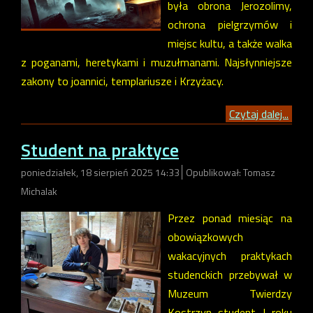
była obrona Jerozolimy,
ochrona pielgrzymów i
miejsc kultu, a także walka
z poganami, heretykami i muzułmanami. Najsłynniejsze
zakony to joannici, templariusze i Krzyżacy.
Czytaj dalej...
Student na praktyce
poniedziałek, 18 sierpień 2025 14:33
Opublikował: Tomasz
Michalak
Przez ponad miesiąc na
obowiązkowych
wakacyjnych praktykach
studenckich przebywał w
Muzeum Twierdzy
Kostrzyn student I roku