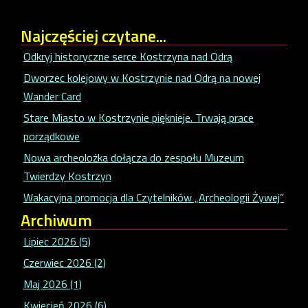
Najczęściej
czytane...
Odkryj historyczne serce Kostrzyna nad Odrą
Dworzec kolejowy w Kostrzynie nad Odrą na nowej
Wander Card
Stare Miasto w Kostrzynie pięknieje. Trwają prace
porządkowe
Nowa archeolożka dołącza do zespołu Muzeum
Twierdzy Kostrzyn
Wakacyjna promocja dla Czytelników „Archeologii Żywej”
Archiwum
Lipiec 2026 (5)
Czerwiec 2026 (2)
Maj 2026 (1)
Kwiecień 2026 (6)