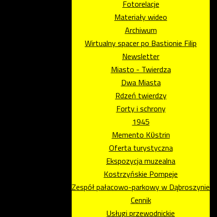
Fotorelacje
Materiały wideo
Archiwum
Wirtualny spacer po Bastionie Filip
Newsletter
Miasto - Twierdza
Dwa Miasta
Rdzeń twierdzy
Forty i schrony
1945
Memento Kϋstrin
Oferta turystyczna
Ekspozycja muzealna
Kostrzyńskie Pompeje
Zespół pałacowo-parkowy w Dąbroszynie
Cennik
Usługi przewodnickie