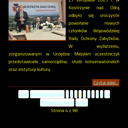
Kostrzynie nad Odrą
odbyło się uroczyste
powołanie nowych
członków Wojewódzkiej
Rady Ochrony Zabytków.
W wydarzeniu,
zorganizowanym w Urzędzie Miejskim uczestniczyli
przedstawiciele samorządów, służb konserwatorskich
oraz instytucji kultury.
Czytaj dalej...
start
Poprzedni artykuł
1
2
3
4
5
6
7
8
9
10
Następny artykuł
koniec
Strona 4 z 98