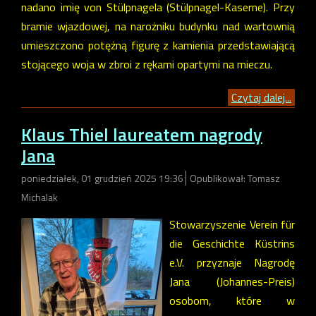
nadano imię von Stülpnagela (Stülpnagel-Kaserne). Przy
bramie wjazdowej, na narożniku budynku nad wartownią
umieszczono potężną figurę z kamienia przedstawiającą
stojącego woja w zbroi z rękami opartymi na mieczu.
Czytaj dalej...
Klaus Thiel laureatem nagrody
Jana
poniedziałek, 01 grudzień 2025 19:36
Opublikował: Tomasz
Michalak
Stowarzyszenie Verein für
die Geschichte Küstrins
e.V. przyznaje Nagrodę
Jana (Johannes-Preis)
osobom, które w