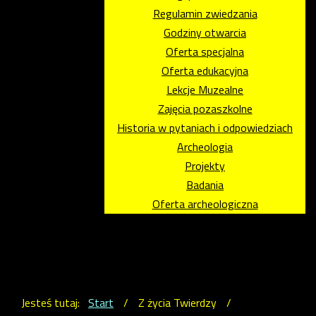
Regulamin zwiedzania
Godziny otwarcia
Oferta specjalna
Oferta edukacyjna
Lekcje Muzealne
Zajęcia pozaszkolne
Historia w pytaniach i odpowiedziach
Archeologia
Projekty
Badania
Oferta archeologiczna
Jesteś tutaj:
Start
/
Z życia Twierdzy
/