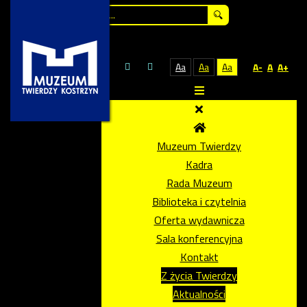
Szukaj...
Aa
Aa
Aa
A-
A
A+
Muzeum Twierdzy
Kadra
Rada Muzeum
Biblioteka i czytelnia
Oferta wydawnicza
Sala konferencyjna
Kontakt
Z życia Twierdzy
Aktualności