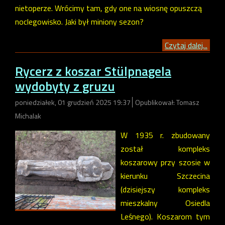
nietoperze. Wrócimy tam, gdy one na wiosnę opuszczą
noclegowisko. Jaki był miniony sezon?
Czytaj dalej...
Rycerz z koszar Stülpnagela
wydobyty z gruzu
poniedziałek, 01 grudzień 2025 19:37
Opublikował: Tomasz
Michalak
W 1935 r. zbudowany
został kompleks
koszarowy przy szosie w
kierunku Szczecina
(dzisiejszy kompleks
mieszkalny Osiedla
Leśnego). Koszarom tym