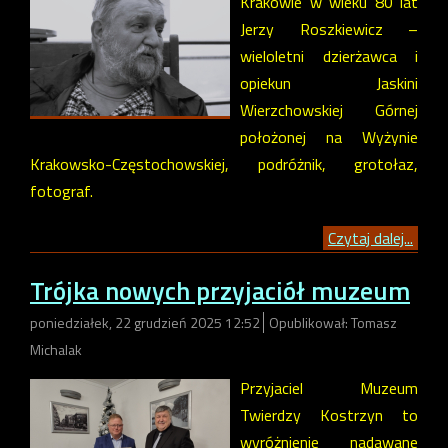
Krakowie w wieku 80 lat
Jerzy Roszkiewicz –
wieloletni dzierżawca i
opiekun Jaskini
Wierzchowskiej Górnej
położonej na Wyżynie
Krakowsko-Częstochowskiej, podróżnik, grotołaz,
fotograf.
Czytaj dalej...
Trójka nowych przyjaciół muzeum
poniedziałek, 22 grudzień 2025 12:52
Opublikował: Tomasz
Michalak
Przyjaciel Muzeum
Twierdzy Kostrzyn to
wyróżnienie nadawane