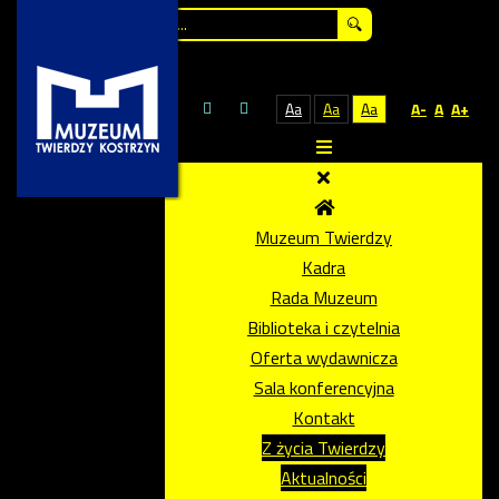
Szukaj...
Aa
Aa
Aa
A-
A
A+
Muzeum Twierdzy
Kadra
Rada Muzeum
Biblioteka i czytelnia
Oferta wydawnicza
Sala konferencyjna
Kontakt
Z życia Twierdzy
Aktualności