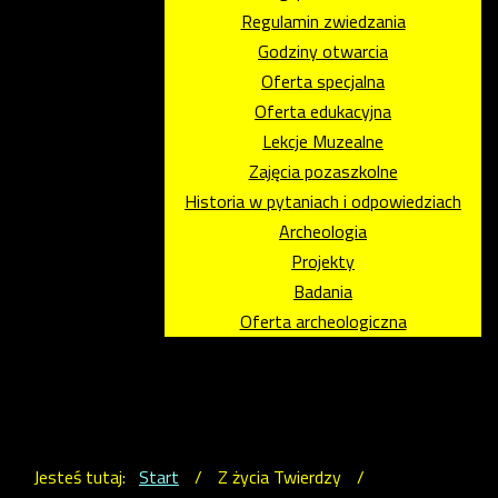
Regulamin zwiedzania
Godziny otwarcia
Oferta specjalna
Oferta edukacyjna
Lekcje Muzealne
Zajęcia pozaszkolne
Historia w pytaniach i odpowiedziach
Archeologia
Projekty
Badania
Oferta archeologiczna
Jesteś tutaj:
Start
/
Z życia Twierdzy
/