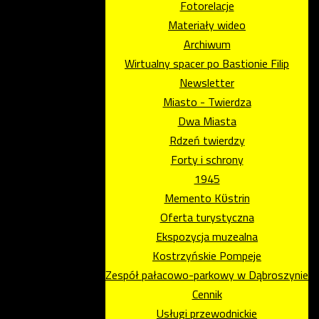
Fotorelacje
Materiały wideo
Archiwum
Wirtualny spacer po Bastionie Filip
Newsletter
Miasto - Twierdza
Dwa Miasta
Rdzeń twierdzy
Forty i schrony
1945
Memento Kϋstrin
Oferta turystyczna
Ekspozycja muzealna
Kostrzyńskie Pompeje
Zespół pałacowo-parkowy w Dąbroszynie
Cennik
Usługi przewodnickie