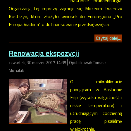
Bastionie Brandenburgia.
Organizacją tej imprezy zajmuje się Muzeum Twierdzy
Kostrzyn, które złożyło wniosek do Euroregionu „Pro
Europa Viadrina” o dofinansowanie przedsięwzięcia.
Czytaj dalej...
Renowacja ekspozycji
czwartek, 30 marzec 2017 14:35
Opublikował: Tomasz
Michalak
O mikroklimacie
panującym w Bastionie
Filip (wysoka wilgotność i
niskie temperatury) i
utrudniającym codzienną
pracę pisaliśmy
wielokrotnie.