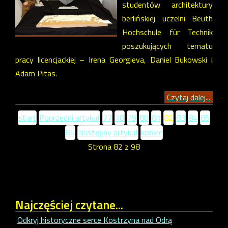
studentów architektury
berlińskiej uczelni Beuth
Hochschule für Technik
poszukujących tematu
pracy licencjackiej – Irena Georgieva, Daniel Bukowski i
Adam Pitas.
Czytaj dalej...
start
Poprzedni artykuł
77
78
79
80
81
82
83
84
85
86
Następny artykuł
koniec
Strona 82 z 98
Najczęściej
czytane...
Odkryj historyczne serce Kostrzyna nad Odrą