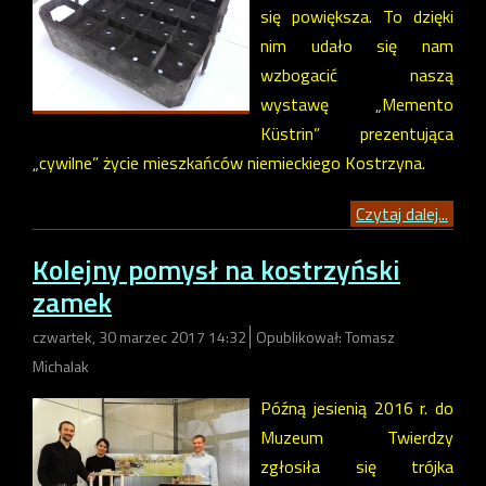
się powiększa. To dzięki
nim udało się nam
wzbogacić naszą
wystawę „Memento
Küstrin” prezentująca
„cywilne” życie mieszkańców niemieckiego Kostrzyna.
Czytaj dalej...
Kolejny pomysł na kostrzyński
zamek
czwartek, 30 marzec 2017 14:32
Opublikował: Tomasz
Michalak
Późną jesienią 2016 r. do
Muzeum Twierdzy
zgłosiła się trójka