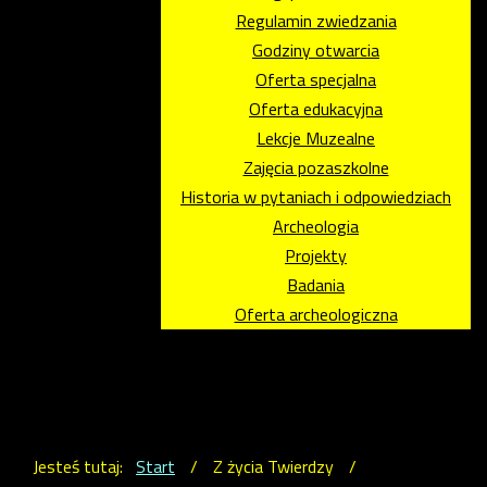
Regulamin zwiedzania
Godziny otwarcia
Oferta specjalna
Oferta edukacyjna
Lekcje Muzealne
Zajęcia pozaszkolne
Historia w pytaniach i odpowiedziach
Archeologia
Projekty
Badania
Oferta archeologiczna
Jesteś tutaj:
Start
/
Z życia Twierdzy
/