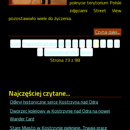
pokrycie terytorium Polski
zdjęciami Street View
pozostawiało wiele do życzenia.
Czytaj dalej...
start
Poprzedni artykuł
68
69
70
71
72
73
74
75
76
77
Następny artykuł
koniec
Strona 73 z 98
Najczęściej
czytane...
Odkryj historyczne serce Kostrzyna nad Odrą
Dworzec kolejowy w Kostrzynie nad Odrą na nowej
Wander Card
Stare Miasto w Kostrzynie pięknieje. Trwają prace