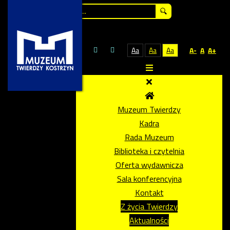
Szukaj...
Aa
Aa
Aa
A-
A
A+
Muzeum Twierdzy
Kadra
Rada Muzeum
Biblioteka i czytelnia
Oferta wydawnicza
Sala konferencyjna
Kontakt
Z życia Twierdzy
Aktualności