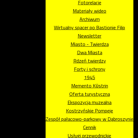
Fotorelacje
Materiały wideo
Archiwum
Wirtualny spacer po Bastionie Filip
Newsletter
Miasto - Twierdza
Dwa Miasta
Rdzeń twierdzy
Forty i schrony
1945
Memento Kϋstrin
Oferta turystyczna
Ekspozycja muzealna
Kostrzyńskie Pompeje
Zespół pałacowo-parkowy w Dąbroszynie
Cennik
Usługi przewodnickie