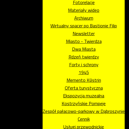
Fotorelacje
Materiały wideo
Archiwum
Wirtualny spacer po Bastionie Filip
Newsletter
Miasto - Twierdza
Dwa Miasta
Rdzeń twierdzy
Forty i schrony
1945
Memento Kϋstrin
Oferta turystyczna
Ekspozycja muzealna
Kostrzyńskie Pompeje
Zespół pałacowo-parkowy w Dąbroszynie
Cennik
Usługi przewodnickie