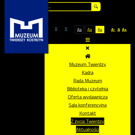
Szukaj...
Aa
Aa
Aa
A-
A
A+
Muzeum Twierdzy
Kadra
Rada Muzeum
Biblioteka i czytelnia
Oferta wydawnicza
Sala konferencyjna
Kontakt
Z życia Twierdzy
Aktualności