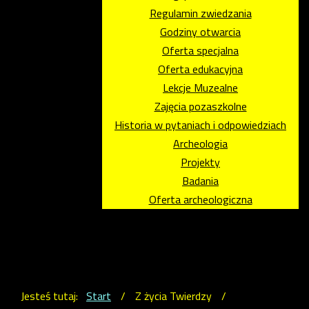
Regulamin zwiedzania
Godziny otwarcia
Oferta specjalna
Oferta edukacyjna
Lekcje Muzealne
Zajęcia pozaszkolne
Historia w pytaniach i odpowiedziach
Archeologia
Projekty
Badania
Oferta archeologiczna
Jesteś tutaj:
Start
/
Z życia Twierdzy
/