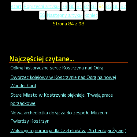
start
Poprzedni artykuł
79
80
81
82
83
84
85
86
87
88
Następny artykuł
koniec
Strona 84 z 98
Najczęściej
czytane...
Odkryj historyczne serce Kostrzyna nad Odrą
Dworzec kolejowy w Kostrzynie nad Odrą na nowej
Wander Card
Stare Miasto w Kostrzynie pięknieje. Trwają prace
porządkowe
Nowa archeolożka dołącza do zespołu Muzeum
Twierdzy Kostrzyn
Wakacyjna promocja dla Czytelników „Archeologii Żywej”