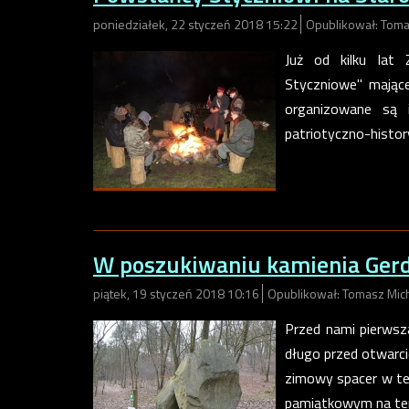
poniedziałek, 22 styczeń 2018 15:22
Opublikował: Toma
Już od kilku lat 
Styczniowe" mając
organizowane są i
patriotyczno-histo
W poszukiwaniu kamienia Ger
piątek, 19 styczeń 2018 10:16
Opublikował: Tomasz Mic
Przed nami pierws
długo przed otwarc
zimowy spacer w ter
pamiątkowym na te