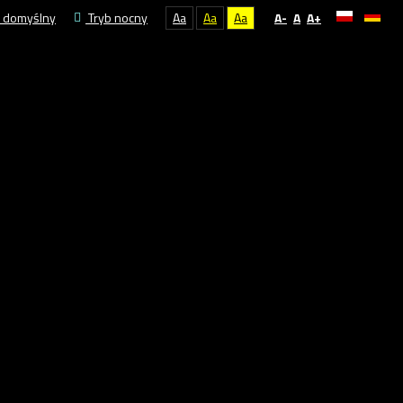
 domyślny
Tryb nocny
Aa
Aa
Aa
A-
A
A+