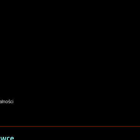
alności
ówce