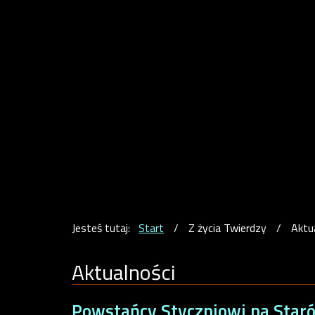
Jesteś tutaj:
Start
/
Z życia Twierdzy
/
Aktu
Aktualności
Powstańcy Styczniowi na Star