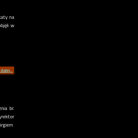
aty na
bjęli w
dalej...
nia br.
yrektor
örgiem