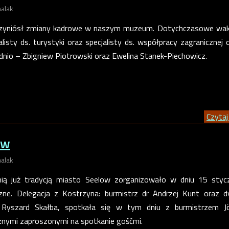
alak
rzyniósł zmiany kadrowe w naszym muzeum. Dotychczasowe wak
listy ds. turystyki oraz specjalisty ds. współpracy zagranicznej o
dnio – Zbigniew Piotrowski oraz Ewelina Stanek-Piechowicz.
Czytaj 
ow
alak
nią już tradycją miasto Seelow zorganizowało w dniu 15 stycz
ne. Delegacja z Kostrzyna: burmistrz dr Andrzej Kunt oraz d
Ryszard Skałba, spotkała się w tym dniu z burmistrzem J
znymi zaproszonymi na spotkanie gośćmi.