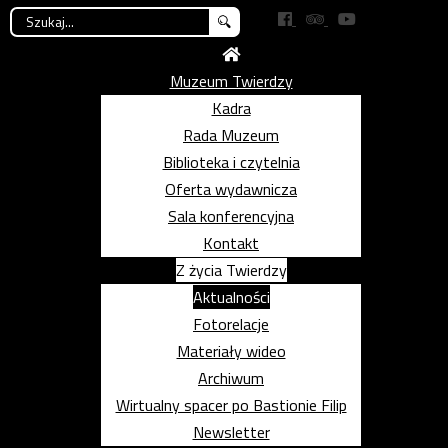
Szukaj...
Muzeum Twierdzy
Kadra
Rada Muzeum
Biblioteka i czytelnia
Oferta wydawnicza
Sala konferencyjna
Kontakt
Z życia Twierdzy
Aktualności
Fotorelacje
Materiały wideo
Archiwum
Wirtualny spacer po Bastionie Filip
Newsletter