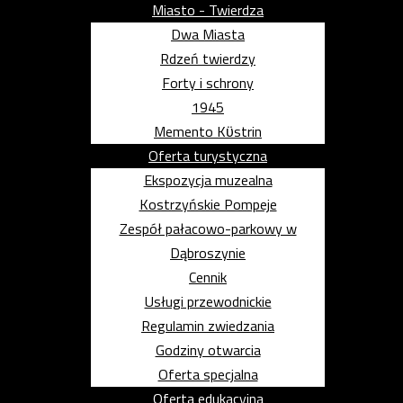
Miasto - Twierdza
Dwa Miasta
Rdzeń twierdzy
Forty i schrony
1945
Memento Kϋstrin
Oferta turystyczna
Ekspozycja muzealna
Kostrzyńskie Pompeje
Zespół pałacowo-parkowy w
Dąbroszynie
Cennik
Usługi przewodnickie
Regulamin zwiedzania
Godziny otwarcia
Oferta specjalna
Oferta edukacyjna