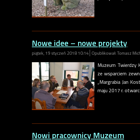
Nowe idee – nowe projekty
piątek, 19 styczeń 2018 10:14
Opublikował: Tomasz Mic
Muzeum Twierdzy Ko
ze wsparciem zewnę
„Margrabia Jan Kos
maju 2017 r. otwarc
Nowi pracownicy Muzeum