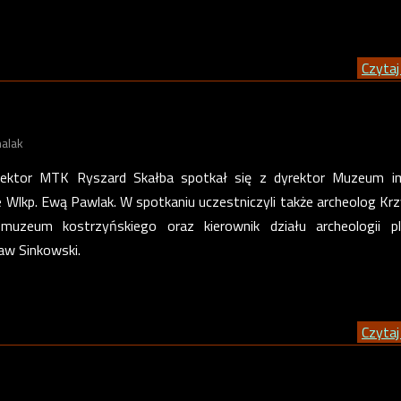
Czytaj 
alak
yrektor MTK Ryszard Skałba spotkał się z dyrektor Muzeum im
 Wlkp. Ewą Pawlak. W spotkaniu uczestniczyli także archeolog Kr
uzeum kostrzyńskiego oraz kierownik działu archeologii pl
aw Sinkowski.
Czytaj 