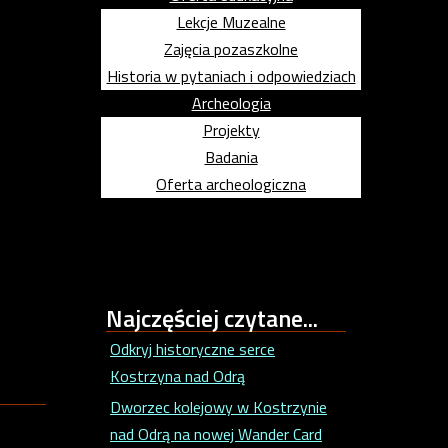
Lekcje Muzealne
Zajęcia pozaszkolne
Historia w pytaniach i odpowiedziach
Archeologia
Projekty
Badania
Oferta archeologiczna
Najczęściej
czytane...
Odkryj historyczne serce
Kostrzyna nad Odrą
Dworzec kolejowy w Kostrzynie
nad Odrą na nowej Wander Card