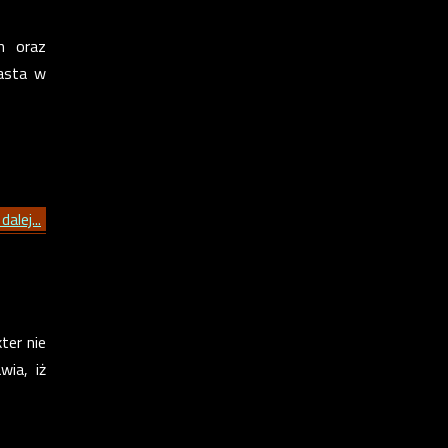
h oraz
iasta w
dalej...
ter nie
wia, iż