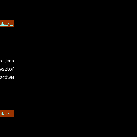
dalej...
. Jana
zysztof
acówki
dalej...