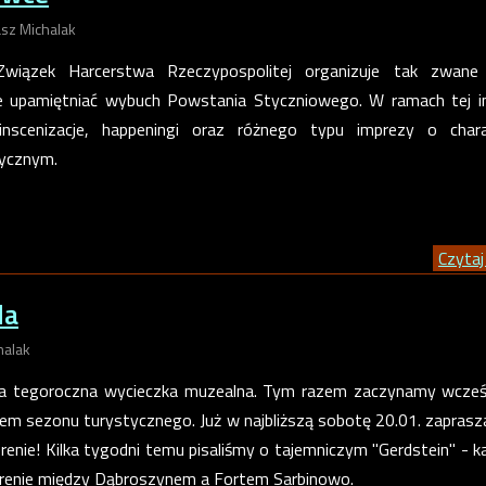
sz Michalak
Związek Harcerstwa Rzeczypospolitej organizuje tak zwane
e upamiętniać wybuch Powstania Styczniowego. W ramach tej i
nscenizacje, happeningi oraz różnego
typu imprezy o chara
rycznym.
Czytaj 
da
halak
za tegoroczna wycieczka muzealna. Tym razem zaczynamy wcześ
iem sezonu turystycznego. Już w najbliższą sobotę 20.01. zapras
enie! Kilka tygodni temu pisaliśmy o tajemniczym "Gerdstein" - k
renie między Dąbroszynem a Fortem Sarbinowo.