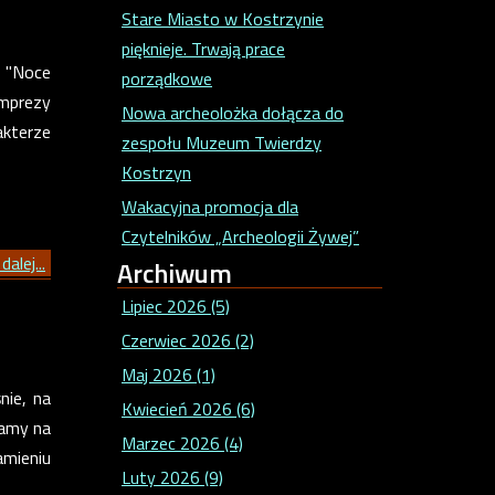
Stare Miasto w Kostrzynie
pięknieje. Trwają prace
 "Noce
porządkowe
mprezy
Nowa archeolożka dołącza do
kterze
zespołu Muzeum Twierdzy
Kostrzyn
Wakacyjna promocja dla
Czytelników „Archeologii Żywej”
dalej...
Archiwum
Lipiec 2026 (5)
Czerwiec 2026 (2)
Maj 2026 (1)
nie, na
Kwiecień 2026 (6)
zamy na
Marzec 2026 (4)
amieniu
Luty 2026 (9)