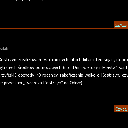
Czytaj 
halak
strzyn zrealizowało w minionych latach kilka interesujących pr
trznych środków pomocowych (np. „Dni Twierdzy i Miasta”, konf
trzyński”, obchody 70 rocznicy zakończenia walko o Kostrzyn, cz
ie przystani „Twierdza Kostrzyn” na Odrze).
Czytaj 