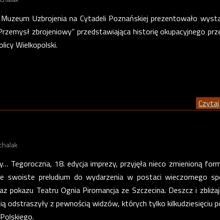
 Muzeum Uzbrojenia na Cytadeli Poznańskiej prezentowało wyst
rzemysł zbrojeniowy” przedstawiająca historię okupacyjnego pr
licy Wielkopolski.
Czytaj 
chalak
y… Tegoroczna, 18. edycja imprezy, przyjęła nieco zmienioną for
ce swoiste preludium do wydarzenia w postaci wieczornego sp
z pokazu Teatru Ognia Piromancja ze Szczecina. Deszcz i zbliżaj
ią odstraszyły z pewnością widzów, których tylko kilkudziesięciu p
 Polskiego.