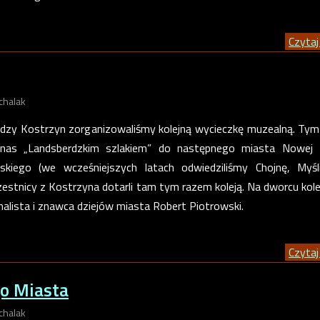
Czytaj 
chalak
dzy Kostrzyn zorganizowaliśmy kolejną wycieczkę muzealną. Ty
 nas „Landsberdzkim szlakiem” do następnego miasta Nowej M
skiego (we wcześniejszych latach odwiedziliśmy Chojnę, Myśl
czestnicy z Kostrzyna dotarli tam tym razem koleją. Na dworcu ko
nalista i znawca dziejów miasta Robert Piotrowski.
Czytaj 
go Miasta
chalak