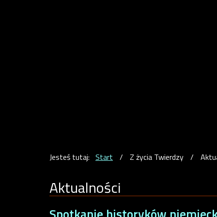
Jesteś tutaj:
Start
/
Z życia Twierdzy
/
Aktu
Aktualności
Spotkanie historyków niemiec