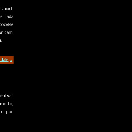
Dniach
e lada
tocykle
wnicami
.
dalej...
ułatwić
imo to,
ym pod