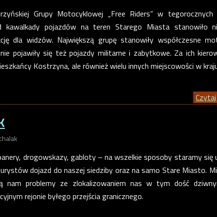
rzyńskiej Grupy Motocyklowej „Free Riders” w tegorocznych 
zd kawalkady pojazdów na teren Starego Miasta stanowiło ni
akcję dla widzów. Największą grupę stanowiły współczesne mo
mnie pojawiły się też pojazdy militarne i zabytkowe. Za ich kiero
mieszkańcy Kostrzyna, ale również wielu innych miejscowości w kraju
Czytaj 
K
chalak
banery, drogowskazy, gabloty – na wszelkie sposoby staramy się 
turystów dojazd do naszej siedziby oraz na samo Stare Miasto. M
 są nam problemy ze zlokalizowaniem nas w tym dość dziwn
jnym rejonie byłego przejścia granicznego.