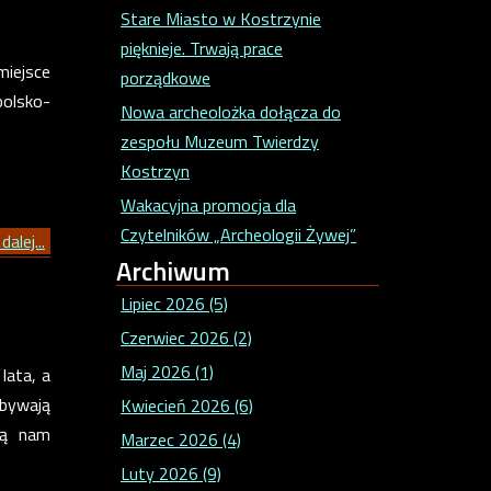
Stare Miasto w Kostrzynie
pięknieje. Trwają prace
miejsce
porządkowe
olsko-
Nowa archeolożka dołącza do
zespołu Muzeum Twierdzy
Kostrzyn
Wakacyjna promocja dla
Czytelników „Archeologii Żywej”
dalej...
Archiwum
Lipiec 2026 (5)
Czerwiec 2026 (2)
Maj 2026 (1)
lata, a
 bywają
Kwiecień 2026 (6)
ją nam
Marzec 2026 (4)
Luty 2026 (9)