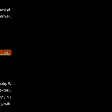
awę pt.
zemysłu
dalej...
mułę. W
ektaklu
ący się
ojawiło