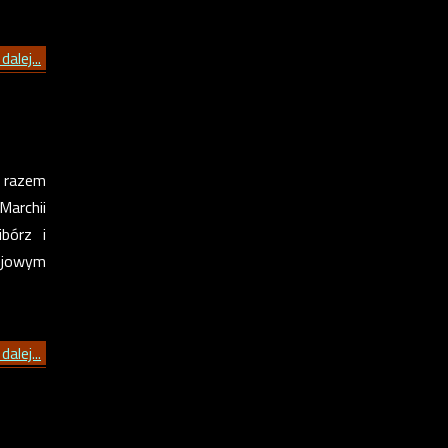
dalej...
m razem
archii
ibórz i
lejowym
dalej...