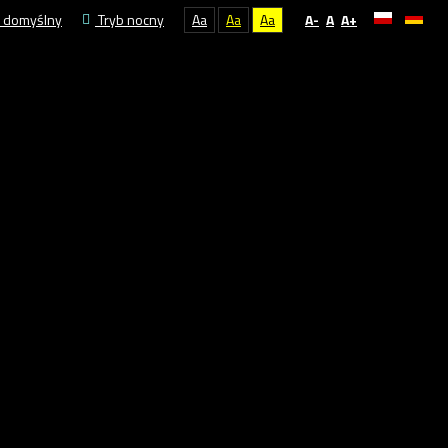
 domyślny
Tryb nocny
Aa
Aa
Aa
A-
A
A+