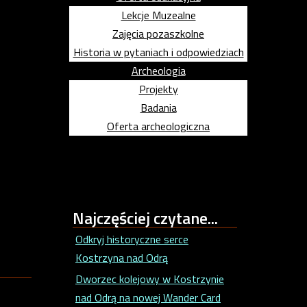
Lekcje Muzealne
Zajęcia pozaszkolne
Historia w pytaniach i odpowiedziach
Archeologia
Projekty
Badania
Oferta archeologiczna
Najczęściej
czytane...
Odkryj historyczne serce
Kostrzyna nad Odrą
Dworzec kolejowy w Kostrzynie
nad Odrą na nowej Wander Card