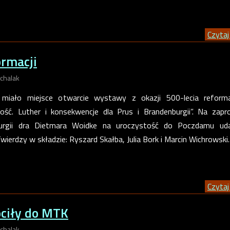
Czytaj 
ormacji
chalak
 miało miejsce otwarcie wystawy z okazji 500-lecia reformac
ość. Luther i konsekwencje dla Prus i Brandenburgii”. Na zapr
urgii dra Dietmara Woidke na uroczystość do Poczdamu uda
ierdzy w składzie: Ryszard Skałba, Julia Bork i Marcin Wichrowski.
Czytaj 
ciły do MTK
chalak