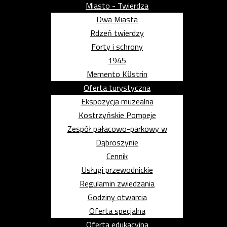
Miasto - Twierdza
Dwa Miasta
Rdzeń twierdzy
Forty i schrony
1945
Memento Kϋstrin
Oferta turystyczna
Ekspozycja muzealna
Kostrzyńskie Pompeje
Zespół pałacowo-parkowy w
Dąbroszynie
Cennik
Usługi przewodnickie
Regulamin zwiedzania
Godziny otwarcia
Oferta specjalna
Oferta edukacyjna