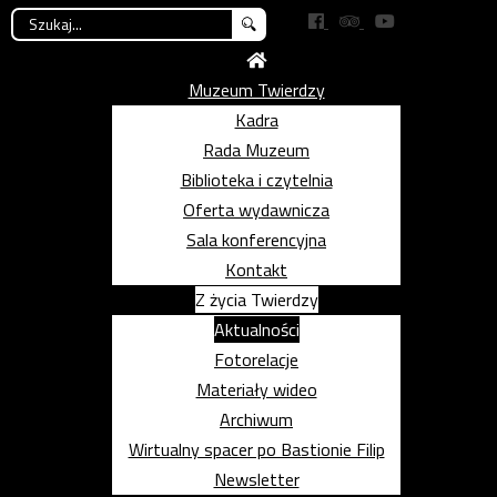
Szukaj...
Muzeum Twierdzy
Kadra
Rada Muzeum
Biblioteka i czytelnia
Oferta wydawnicza
Sala konferencyjna
Kontakt
Z życia Twierdzy
Aktualności
Fotorelacje
Materiały wideo
Archiwum
Wirtualny spacer po Bastionie Filip
Newsletter