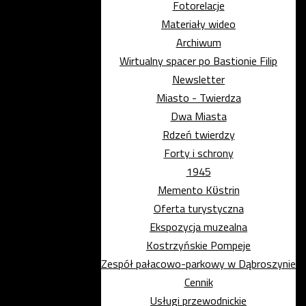
Fotorelacje
Materiały wideo
Archiwum
Wirtualny spacer po Bastionie Filip
Newsletter
Miasto - Twierdza
Dwa Miasta
Rdzeń twierdzy
Forty i schrony
1945
Memento Kϋstrin
Oferta turystyczna
Ekspozycja muzealna
Kostrzyńskie Pompeje
Zespół pałacowo-parkowy w Dąbroszynie
Cennik
Usługi przewodnickie