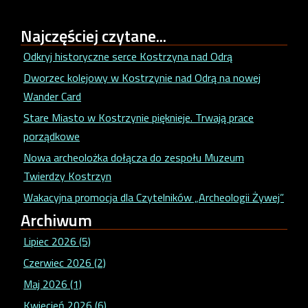
Najczęściej
czytane...
Odkryj historyczne serce Kostrzyna nad Odrą
Dworzec kolejowy w Kostrzynie nad Odrą na nowej
Wander Card
Stare Miasto w Kostrzynie pięknieje. Trwają prace
porządkowe
Nowa archeolożka dołącza do zespołu Muzeum
Twierdzy Kostrzyn
Wakacyjna promocja dla Czytelników „Archeologii Żywej”
Archiwum
Lipiec 2026 (5)
Czerwiec 2026 (2)
Maj 2026 (1)
Kwiecień 2026 (6)