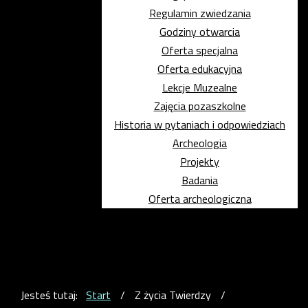
Regulamin zwiedzania
Godziny otwarcia
Oferta specjalna
Oferta edukacyjna
Lekcje Muzealne
Zajęcia pozaszkolne
Historia w pytaniach i odpowiedziach
Archeologia
Projekty
Badania
Oferta archeologiczna
Jesteś tutaj:
Start
/
Z życia Twierdzy
/