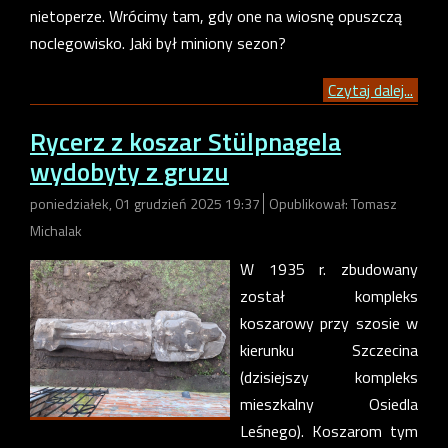
nietoperze. Wrócimy tam, gdy one na wiosnę opuszczą
noclegowisko. Jaki był miniony sezon?
Czytaj dalej...
Rycerz z koszar Stülpnagela
wydobyty z gruzu
poniedziałek, 01 grudzień 2025 19:37
Opublikował: Tomasz
Michalak
W 1935 r. zbudowany
został kompleks
koszarowy przy szosie w
kierunku Szczecina
(dzisiejszy kompleks
mieszkalny Osiedla
Leśnego). Koszarom tym