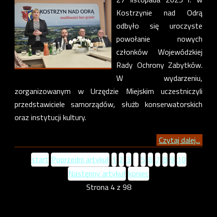
Kostrzynie nad Odrą
odbyło się uroczyste
powołanie nowych
członków Wojewódzkiej
Rady Ochrony Zabytków.
W wydarzeniu,
zorganizowanym w Urzędzie Miejskim uczestniczyli
przedstawiciele samorządów, służb konserwatorskich
oraz instytucji kultury.
Czytaj dalej...
start
Poprzedni artykuł
1
2
3
4
5
6
7
8
9
10
Następny artykuł
koniec
Strona 4 z 98