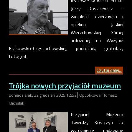
Krakowie w wieku 80 lat
Jerzy Roszkiewicz –
wieloletni dzierżawca i
opiekun Jaskini
Wierzchowskiej Górnej
położonej na Wyżynie
Krakowsko-Częstochowskiej, podróżnik, grotołaz,
fotograf.
Czytaj dalej...
Trójka nowych przyjaciół muzeum
poniedziałek, 22 grudzień 2025 12:52
Opublikował: Tomasz
Michalak
Przyjaciel Muzeum
Twierdzy Kostrzyn to
wyróżnienie nadawane