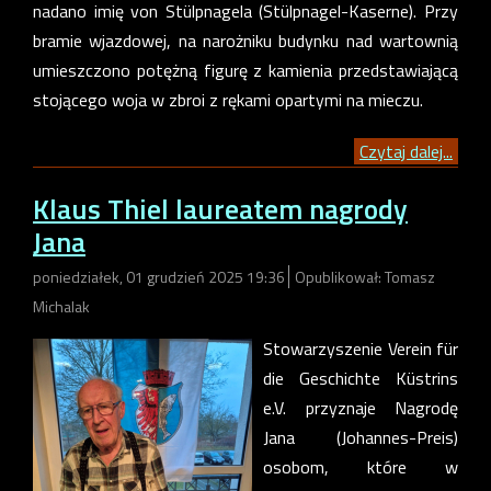
nadano imię von Stülpnagela (Stülpnagel-Kaserne). Przy
bramie wjazdowej, na narożniku budynku nad wartownią
umieszczono potężną figurę z kamienia przedstawiającą
stojącego woja w zbroi z rękami opartymi na mieczu.
Czytaj dalej...
Klaus Thiel laureatem nagrody
Jana
poniedziałek, 01 grudzień 2025 19:36
Opublikował: Tomasz
Michalak
Stowarzyszenie Verein für
die Geschichte Küstrins
e.V. przyznaje Nagrodę
Jana (Johannes-Preis)
osobom, które w