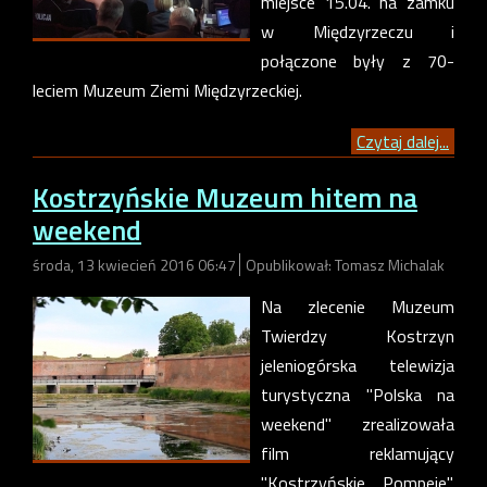
miejsce 15.04. na zamku
w Międzyrzeczu i
połączone były z 70-
leciem Muzeum Ziemi Międzyrzeckiej.
Czytaj dalej...
Kostrzyńskie Muzeum hitem na
weekend
środa, 13 kwiecień 2016 06:47
Opublikował: Tomasz Michalak
Na zlecenie Muzeum
Twierdzy Kostrzyn
jeleniogórska telewizja
turystyczna "Polska na
weekend" zrealizowała
film reklamujący
"Kostrzyńskie Pompeje".