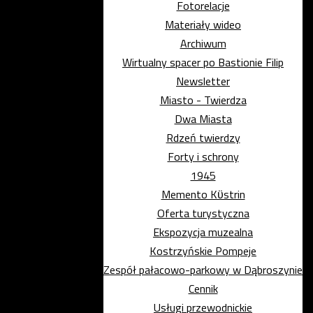
Fotorelacje
Materiały wideo
Archiwum
Wirtualny spacer po Bastionie Filip
Newsletter
Miasto - Twierdza
Dwa Miasta
Rdzeń twierdzy
Forty i schrony
1945
Memento Kϋstrin
Oferta turystyczna
Ekspozycja muzealna
Kostrzyńskie Pompeje
Zespół pałacowo-parkowy w Dąbroszynie
Cennik
Usługi przewodnickie