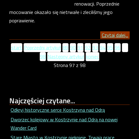
renowacji. Poprzednie
mocowanie okazało się nietrwałe i zleciliśmy jego
poprawienie.
Czytaj dalej...
start
Poprzedni artykuł
89
90
91
92
93
94
95
96
97
98
Następny artykuł
koniec
Strona 97 z 98
Najczęściej
czytane...
Odkryj historyczne serce Kostrzyna nad Odrą
Dworzec kolejowy w Kostrzynie nad Odrą na nowej
Wander Card
Stare Miasto w Kostrzynie pięknieje. Trwają prace