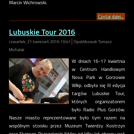
Marcin Wichrowski.
Czytaj dalej...
Lubuskie Tour 2016
czwartek, 21 kwiecień 2016 10:41
Opublikował: Tomasz
Michalak
W dniach 16-17 kwietnia
w Centrum Handlowym
Nova Park w Gorzowie
Wlkp. odbyła się III edycja
targów Lubuskie Tour,
których organizatorem
było Radio Plus Gorzów.
Nasze miasto reprezentowane było tym razem na
wspólnym stoisku przez Muzeum Twierdzy Kostrzyn
oraz Skansen Pszczelarski (który od kilku lat obecny jest