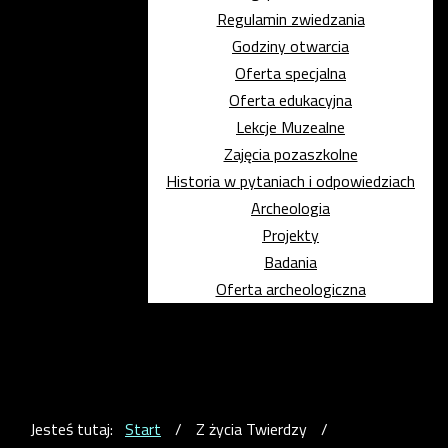
Regulamin zwiedzania
Godziny otwarcia
Oferta specjalna
Oferta edukacyjna
Lekcje Muzealne
Zajęcia pozaszkolne
Historia w pytaniach i odpowiedziach
Archeologia
Projekty
Badania
Oferta archeologiczna
Jesteś tutaj:
Start
/
Z życia Twierdzy
/