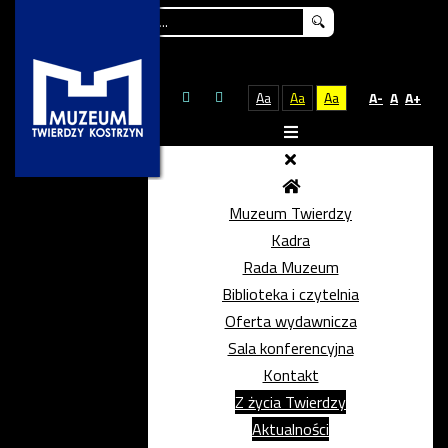
Szukaj...
Aa
Aa
Aa
A-
A
A+
Muzeum Twierdzy
Kadra
Rada Muzeum
Biblioteka i czytelnia
Oferta wydawnicza
Sala konferencyjna
Kontakt
Z życia Twierdzy
Aktualności