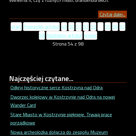
Wilhelma II, czy z różnych miast brandenburskich.
Czytaj dalej...
start
Poprzedni artykuł
49
50
51
52
53
54
55
56
57
58
Następny artykuł
koniec
Strona 54 z 98
Najczęściej
czytane...
Odkryj historyczne serce Kostrzyna nad Odrą
Dworzec kolejowy w Kostrzynie nad Odrą na nowej
Wander Card
Stare Miasto w Kostrzynie pięknieje. Trwają prace
porządkowe
Nowa archeolożka dołącza do zespołu Muzeum