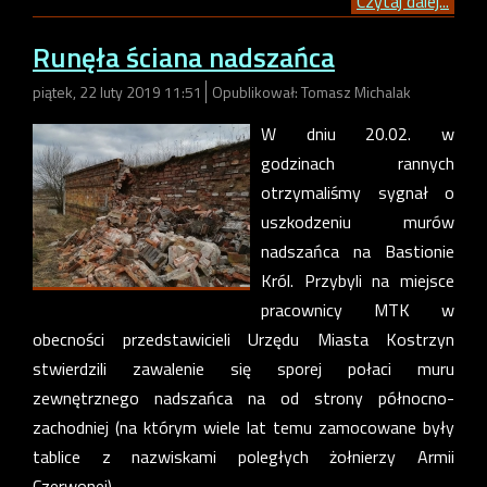
Czytaj dalej...
Runęła ściana nadszańca
piątek, 22 luty 2019 11:51
Opublikował: Tomasz Michalak
W dniu 20.02. w
godzinach rannych
otrzymaliśmy sygnał o
uszkodzeniu murów
nadszańca na Bastionie
Król. Przybyli na miejsce
pracownicy MTK w
obecności przedstawicieli Urzędu Miasta Kostrzyn
stwierdzili zawalenie się sporej połaci muru
zewnętrznego nadszańca na od strony północno-
zachodniej (na którym wiele lat temu zamocowane były
tablice z nazwiskami poległych żołnierzy Armii
Czerwonej).