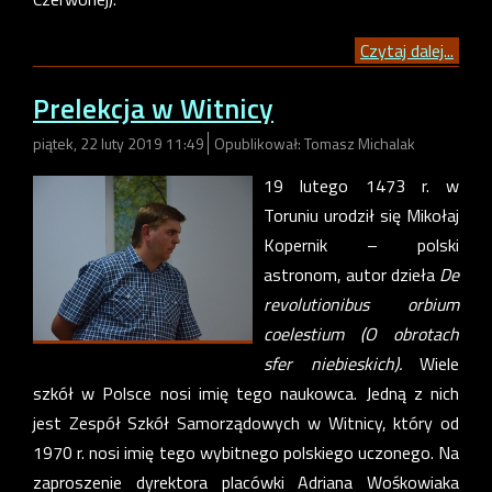
Czytaj dalej...
Prelekcja w Witnicy
piątek, 22 luty 2019 11:49
Opublikował: Tomasz Michalak
19 lutego 1473 r. w
Toruniu urodził się Mikołaj
Kopernik – polski
astronom, autor dzieła
De
revolutionibus orbium
coelestium
(O obrotach
sfer niebieskich).
Wiele
szkół w Polsce nosi imię tego naukowca. Jedną z nich
jest Zespół Szkół Samorządowych w Witnicy, który od
1970 r. nosi imię tego wybitnego polskiego uczonego. Na
zaproszenie dyrektora placówki Adriana Wośkowiaka