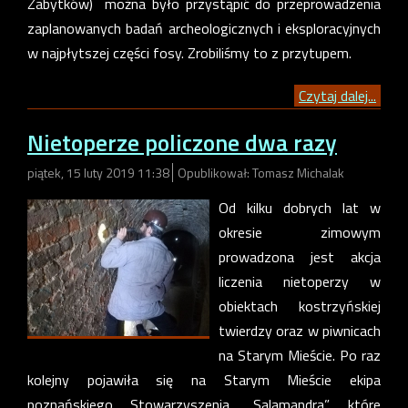
Zabytków) można było przystąpić do przeprowadzenia
zaplanowanych badań archeologicznych i eksploracyjnych
w najpłytszej części fosy. Zrobiliśmy to z przytupem.
Czytaj dalej...
Nietoperze policzone dwa razy
piątek, 15 luty 2019 11:38
Opublikował: Tomasz Michalak
Od kilku dobrych lat w
okresie zimowym
prowadzona jest akcja
liczenia nietoperzy w
obiektach kostrzyńskiej
twierdzy oraz w piwnicach
na Starym Mieście. Po raz
kolejny pojawiła się na Starym Mieście ekipa
poznańskiego Stowarzyszenia „Salamandra”, które