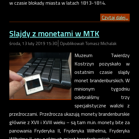
w czasie blokady miasta w latach 1813-1814.
Czytaj dalej...
Slajdy z monetami w MTK
środa, 13 luty 2019 15:30
Opublikował: Tomasz Michalak
Muzeum Twierdzy
Kostrzyn pozyskało w
ostatnim czasie slajdy
monet brandenburskich. W
minionym tygodniu
odebraliśmy trzy
specjalistyczne walizki z
przeźroczami. Przeźrocza ukazują monety brandenburskie
głównie z XVII i XVIII wieku – są tam m.in. monety bite za
panowania Fryderyka II, Fryderyka Wilhelma, Fryderyka