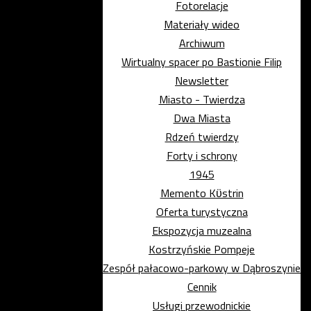
Fotorelacje
Materiały wideo
Archiwum
Wirtualny spacer po Bastionie Filip
Newsletter
Miasto - Twierdza
Dwa Miasta
Rdzeń twierdzy
Forty i schrony
1945
Memento Kϋstrin
Oferta turystyczna
Ekspozycja muzealna
Kostrzyńskie Pompeje
Zespół pałacowo-parkowy w Dąbroszynie
Cennik
Usługi przewodnickie