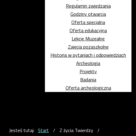
Regulamin zwiedzania
Godziny otwarcia
Oferta specjalna
Oferta edukacyjna
Lekcje Muzealne
Zajęcia pozaszkolne
Historia w pytaniach i odpowiedziach
Archeologia
Projekty
Badania
Oferta archeologiczna
Jesteś tutaj:
Start
/
Z życia Twierdzy
/