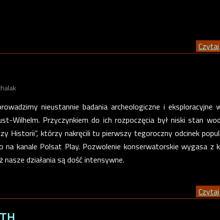
Czytaj 
chalak
rowadzimy nieustannie badania archeologiczne i eksploracyjne 
ust-Wilhelm. Przyczynkiem do ich rozpoczęcia był niski stan wo
y Historii”, którzy nakręcili tu pierwszy tegoroczny odcinek popu
o na kanale Polsat Play. Pozwolenie konserwatorskie wygasa z
eż nasze działania są dość intensywne.
Czytaj 
KTH