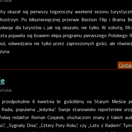
ichalak
ity okazał się pierwszy tegoroczny weekend sezonu turystycz
strzyn. Po kilkumiesięcznej przerwie Bastion Filip i Brama Be
dwoje dla turystów i, jak się okazało, nie tylko. W sobotę, 06.
asta pojawiła się bowiem ekipa programu pierwszego Polskiego R
), odwiedzana nie tylko przez zaproszonych gości, ale równie
zyna.
Czytaj 
ie
ichalak
 przedpołudnie 6 kwietnia br. gościliśmy na Starym Mieście 
 Radia, popularna „Jedynka”. Swoje stanowisko reporterskie urz
ińskiej redaktor Roman Czejarek, słuchaczom znany z takich audy
ci”, „Sygnały Dnia”, „Cztery Pory Roku”, czy „Lato z Radiem”. Ty