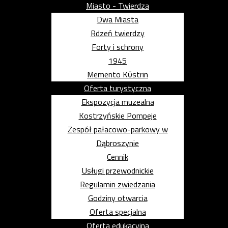
Miasto - Twierdza
Dwa Miasta
Rdzeń twierdzy
Forty i schrony
1945
Memento Kϋstrin
Oferta turystyczna
Ekspozycja muzealna
Kostrzyńskie Pompeje
Zespół pałacowo-parkowy w
Dąbroszynie
Cennik
Usługi przewodnickie
Regulamin zwiedzania
Godziny otwarcia
Oferta specjalna
Oferta edukacyjna