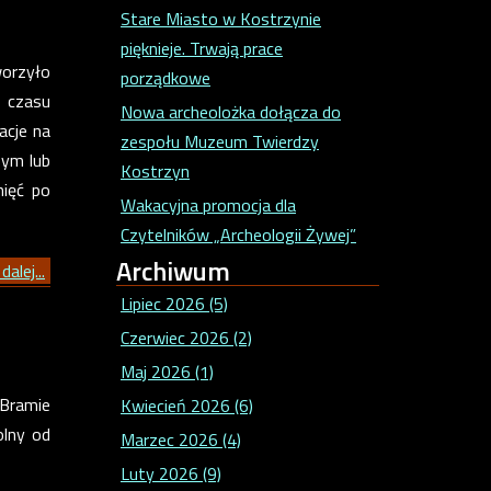
Stare Miasto w Kostrzynie
pięknieje. Trwają prace
worzyło
porządkowe
 czasu
Nowa archeolożka dołącza do
acje na
zespołu Muzeum Twierdzy
zym lub
Kostrzyn
nięć po
Wakacyjna promocja dla
Czytelników „Archeologii Żywej”
Archiwum
dalej...
Lipiec 2026 (5)
Czerwiec 2026 (2)
Maj 2026 (1)
 Bramie
Kwiecień 2026 (6)
olny od
Marzec 2026 (4)
Luty 2026 (9)