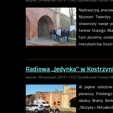
wtorek, 09 kwiecień 2019 11:54
Opublikował: Tomasz M
Nadzwyczaj pracow
Muzeum Twierdzy Ko
otworzyły swoje po
terenie Starego Mi
tym piszemy osobno
mieszkańców Kostr
Radiowa „Jedynka” w Kostrzyn
wtorek, 09 kwiecień 2019 11:53
Opublikował: Tomasz M
W piękne sobotnie
pierwszy Polskiego
okolicy Bramy Berl
„Muzyka i Aktualnoś