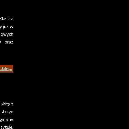
Klastra
y już w
nowych
w oraz
dalej...
uskiego
ostrzyn
ginalny
tytule: