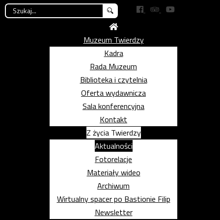
Szukaj...
Muzeum Twierdzy
Kadra
Rada Muzeum
Biblioteka i czytelnia
Oferta wydawnicza
Sala konferencyjna
Kontakt
Z życia Twierdzy
Aktualności
Fotorelacje
Materiały wideo
Archiwum
Wirtualny spacer po Bastionie Filip
Newsletter