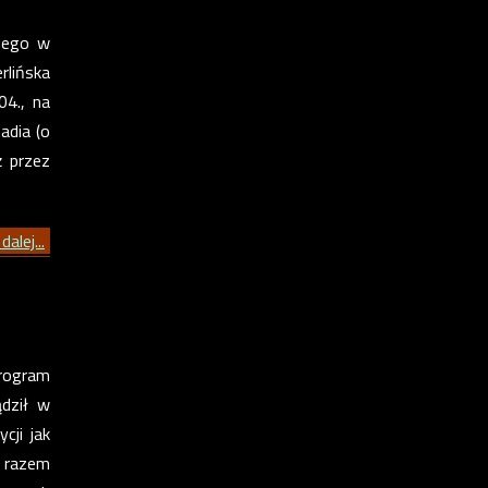
nego w
rlińska
04., na
adia (o
ż przez
dalej...
program
ądził w
cji jak
m razem