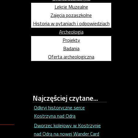
Lekcje Muzealne
Zajęcia pozaszkolne
Historia w pytaniach i odpowiedziach
Archeologia
Projekty
Badania
Oferta archeologiczna
Najczęściej
czytane...
Odkryj historyczne serce
Kostrzyna nad Odrą
Dworzec kolejowy w Kostrzynie
nad Odrą na nowej Wander Card