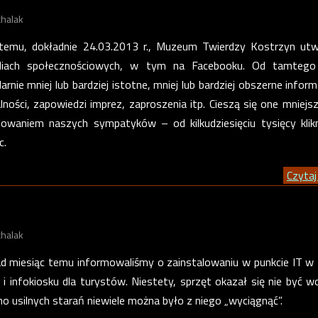
chalak
 temu, dokładnie 24.03.2013 r., Muzeum Twierdzy Kostrzyn ut
diach społecznościowych, w tym na Facebooku. Od tamtego
nie mniej lub bardziej istotne, mniej lub bardziej obszerne inform
lności, zapowiedzi imprez, zaproszenia itp. Cieszą się one mniejs
owaniem naszych sympatyków – od kilkudziesięciu tysięcy klik
c.
Czytaj 
chalak
ad miesiąc temu informowaliśmy o zainstalowaniu w punkcie IT w
u i infokiosku dla turystów. Niestety, sprzęt okazał się nie być w
mo usilnych starań niewiele można było z niego „wyciągnąć”.