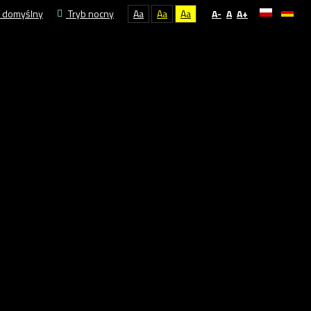
 domyślny
Tryb nocny
Aa
Aa
Aa
A-
A
A+