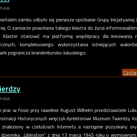
chalak
nieńskim zamku odbyło się pierwsze spotkanie Grupy Inicjatywnej 
nej. O zamiarze powołania takiego klastra do życia informowaliśm
r. Klaster stanowić ma platformę współpracy dla kreowania 
ycznych, kompleksowego wykorzystania istniejących waloró
marki pogranicza brandenbursko-lubuskiego.
Czytaj 
ierdzy
chalak
prac w fosie przy rawelinie August Wilhelm przedstawiciele Lub
trukcji Historycznych wręczyli dyrektorowi Muzeum Twierdzy K
 znaleziony w czeluściach Internetu a następnie pozyskany ory
 dziennika „Libération” z dnia 13 marca 1945 roku o wymownym 