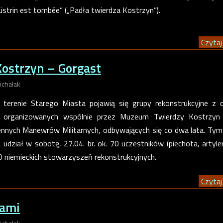
üstrin est tombée” („Padła twierdza Kostrzyn”).
Czytaj 
ostrzyn – Gorgast
ichalak
 terenie Starego Miasta pojawią się grupy rekonstrukcyjne z
 organizowanych wspólnie przez Muzeum Twierdzy Kostrzyn 
nnych Manewrów Militarnych, odbywających się co dwa lata. Ty
dział w sobotę, 27.04. br. ok. 70 uczestników (piechota, artyler
0 niemieckich stowarzyszeń rekonstrukcyjnych.
Czytaj 
nami