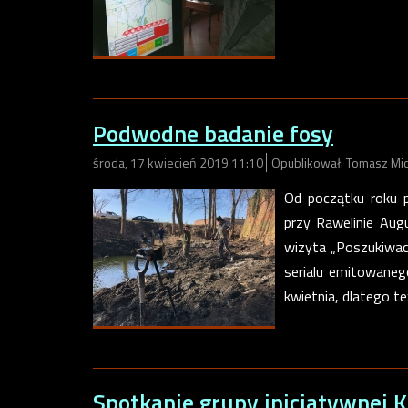
Podwodne badanie fosy
środa, 17 kwiecień 2019 11:10
Opublikował: Tomasz Mi
Od początku roku p
przy Rawelinie Aug
wizyta „Poszukiwacz
serialu emitowaneg
kwietnia, dlatego t
Spotkanie grupy inicjatywnej 