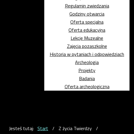
Regulamin zwiedzania
Godziny otwarcia
Oferta specjalna
Oferta edukacyjna
Lekcje Muzealne
Zajęcia pozaszkolne
Historia w pytaniach i odpowiedziach
Archeologia
Projekty
Badania
Oferta archeologiczna
Jesteś tutaj:
Start
/
Z życia Twierdzy
/