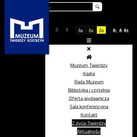
Szukaj...
Aa
Aa
Aa
A-
A
A+
Muzeum Twierdzy
Kadra
Rada Muzeum
Biblioteka i czytelnia
Oferta wydawnicza
Sala konferencyjna
Kontakt
Z życia Twierdzy
Aktualności