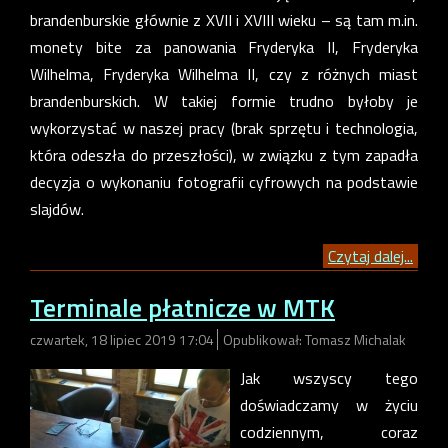
brandenburskie głównie z XVII i XVIII wieku – są tam m.in.
monety bite za panowania Fryderyka II, Fryderyka
Wilhelma, Fryderyka Wilhelma II, czy z różnych miast
brandenburskich. W takiej formie trudno byłoby je
wykorzystać w naszej pracy (brak sprzętu i technologia,
która odeszła do przeszłości), w związku z tym zapadła
decyzja o wykonaniu fotografii cyfrowych na podstawie
slajdów.
Czytaj dalej...
Terminale płatnicze w MTK
czwartek, 18 lipiec 2019 17:04
Opublikował: Tomasz Michalak
Jak wszyscy tego
doświadczamy w życiu
codziennym, coraz