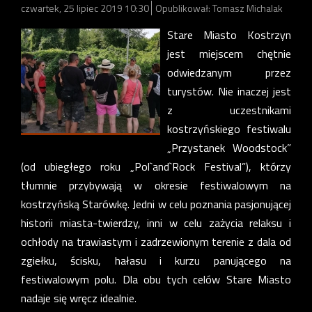
czwartek, 25 lipiec 2019 10:30
Opublikował: Tomasz Michalak
Stare Miasto Kostrzyn
jest miejscem chętnie
odwiedzanym przez
turystów. Nie inaczej jest
z uczestnikami
kostrzyńskiego festiwalu
„Przystanek Woodstock”
(od ubiegłego roku „Pol`and`Rock Festival”), którzy
tłumnie przybywają w okresie festiwalowym na
kostrzyńską Starówkę. Jedni w celu poznania pasjonującej
historii miasta-twierdzy, inni w celu zażycia relaksu i
ochłody na trawiastym i zadrzewionym terenie z dala od
zgiełku, ścisku, hałasu i kurzu panującego na
festiwalowym polu. Dla obu tych celów Stare Miasto
nadaje się wręcz idealnie.