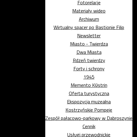
Fotorelacje
Materiały wideo
Archiwum
Wirtualny spacer po Bastionie Filip
Newsletter
Miasto - Twierdza
Dwa Miasta
Rdzeń twierdzy
Forty i schrony
1945
Memento Kϋstrin
Oferta turystyczna
Ekspozycja muzealna
Kostrzyńskie Pompeje
Zespół pałacowo-parkowy w Dąbroszynie
Cennik
Usługi przewodnickie