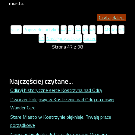
miasta.
Czytaj dalej...
start
Poprzedni artykuł
42
43
44
45
46
47
48
49
50
51
Następny artykuł
koniec
Strona 47 z 98
Najczęściej
czytane...
Odkryj historyczne serce Kostrzyna nad Odrą
Dworzec kolejowy w Kostrzynie nad Odrą na nowej
Wander Card
Stare Miasto w Kostrzynie pięknieje. Trwają prace
porządkowe
Nowa archeolożka dołącza do zespołu Muzeum