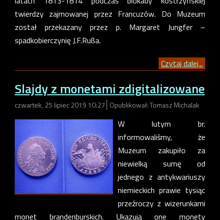
latach 1813-1814 podczas blokady kostrzyńskiej
twierdzy zajmowanej przez Francuzów. Do Muzeum
został przekazany przez p. Margaret Jungfer –
spadkobierczynię J.F.Rußa.
Czytaj dalej...
Slajdy z monetami zdigitalizowane
czwartek, 25 lipiec 2019 10:27
Opublikował: Tomasz Michalak
W lutym br.
informowaliśmy, że
Muzeum zakupiło za
niewielką sumę od
jednego z antykwariuszy
niemieckich prawie tysiąc
przeźroczy z wizerunkami
monet brandenburskich. Ukazują one monety