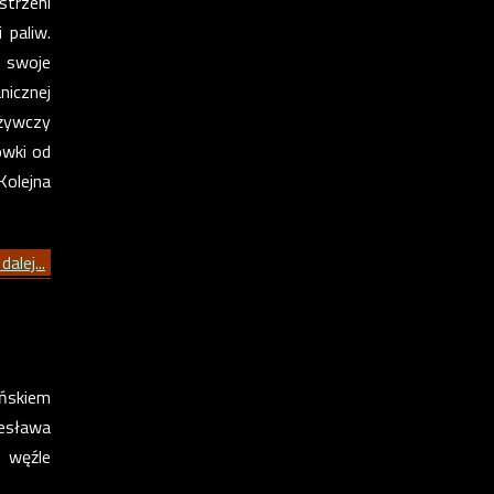
strzeni
 paliw.
 swoje
nicznej
ożywczy
ówki od
Kolejna
dalej...
ońskiem
esława
 węźle