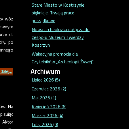
Stare Miasto w Kostrzynie
pięknieje. Trwają prace
szy wóz
porządkowe
łównym
Nowa archeolożka dołącza do
rzy ul.
zespołu Muzeum Twierdzy
dry, po
Kostrzyn
onnego
Wakacyjna promocja dla
Czytelników „Archeologii Żywej”
Archiwum
dalej...
Lipiec 2026 (5)
Czerwiec 2026 (2)
Maj 2026 (1)
rów. Na
Kwiecień 2026 (6)
pisując
Marzec 2026 (4)
! Aktor
Luty 2026 (9)