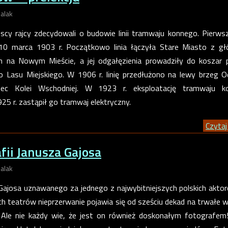
alak
scy rajcy zdecydowali o budowie linii tramwaju konnego. Pierw
10 marca 1903 r. Początkowo linia łączyła Stare Miasto z g
na Nowym Mieście, a jej odgałęzienia prowadziły do koszar p
o Lasu Miejskiego. W 1906 r. linię przedłużono na lewy brzeg O
rzec Kolei Wschodniej. W 1923 r. eksploatację tramwaju k
25 r. zastąpił go tramwaj elektryczny.
Czytaj 
fii Janusza Gajosa
alak
Gajosa uznawanego za jednego z najwybitniejszych polskich akto
ach teatrów nieprzerwanie pojawia się od sześciu dekad na trwałe w
 . Ale nie każdy wie, że jest on również doskonałym fotografem