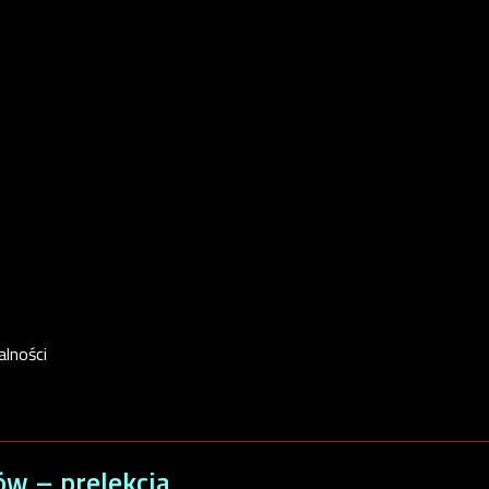
alności
ów – prelekcja