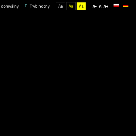
 domyślny
Tryb nocny
Aa
Aa
Aa
A-
A
A+