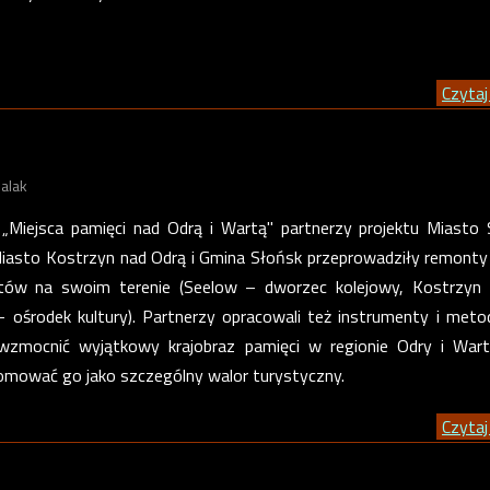
Czytaj 
alak
„Miejsca pamięci nad Odrą i Wartą" partnerzy projektu Miasto
 Miasto Kostrzyn nad Odrą i Gmina Słońsk przeprowadziły remonty
tów na swoim terenie (Seelow – dworzec kolejowy, Kostrzyn –
 ośrodek kultury). Partnerzy opracowali też instrumenty i meto
 wzmocnić wyjątkowy krajobraz pamięci w regionie Odry i War
omować go jako szczególny walor turystyczny.
Czytaj 