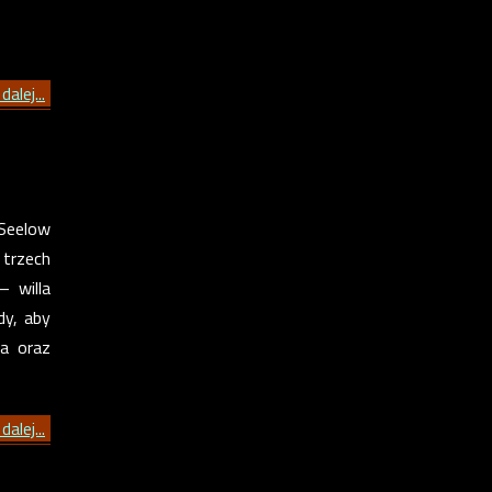
dalej...
 Seelow
 trzech
 willa
dy, aby
ta oraz
dalej...