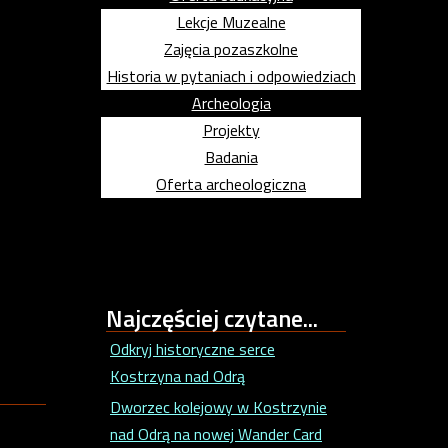
Lekcje Muzealne
Zajęcia pozaszkolne
Historia w pytaniach i odpowiedziach
Archeologia
Projekty
Badania
Oferta archeologiczna
Najczęściej
czytane...
Odkryj historyczne serce
Kostrzyna nad Odrą
Dworzec kolejowy w Kostrzynie
nad Odrą na nowej Wander Card