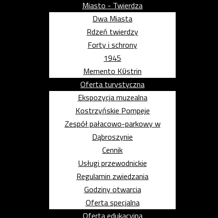
Miasto - Twierdza
Dwa Miasta
Rdzeń twierdzy
Forty i schrony
1945
Memento Kϋstrin
Oferta turystyczna
Ekspozycja muzealna
Kostrzyńskie Pompeje
Zespół pałacowo-parkowy w
Dąbroszynie
Cennik
Usługi przewodnickie
Regulamin zwiedzania
Godziny otwarcia
Oferta specjalna
Oferta edukacyjna