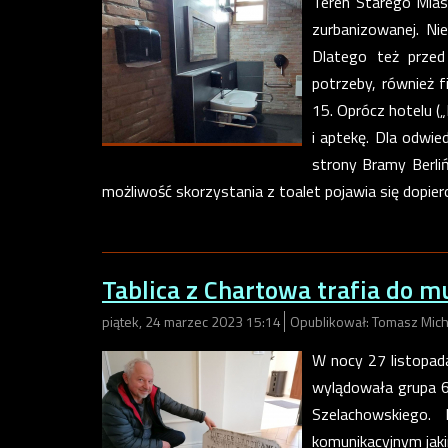
Teren Starego Mias
zurbanizowanej. Nie 
Dlatego też przed
potrzeby, również f
15. Oprócz hotelu (
i aptekę. Dla odwi
strony Bramy Berliń
możliwość skorzystania z toalet pojawia się dopiero
Tablica z Chartowa trafia do 
piątek, 24 marzec 2023 15:14
Opublikował: Tomasz Mich
W nocy 27 listopad
wylądowała grupa 
Szelachowskiego.
komunikacyjnym jaki