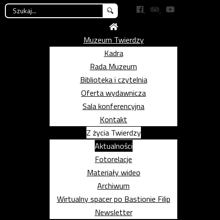
Szukaj...
Muzeum Twierdzy
Kadra
Rada Muzeum
Biblioteka i czytelnia
Oferta wydawnicza
Sala konferencyjna
Kontakt
Z życia Twierdzy
Aktualności
Fotorelacje
Materiały wideo
Archiwum
Wirtualny spacer po Bastionie Filip
Newsletter