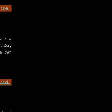
dalej...
ział w
nu Odry
ca, tym
dalej...