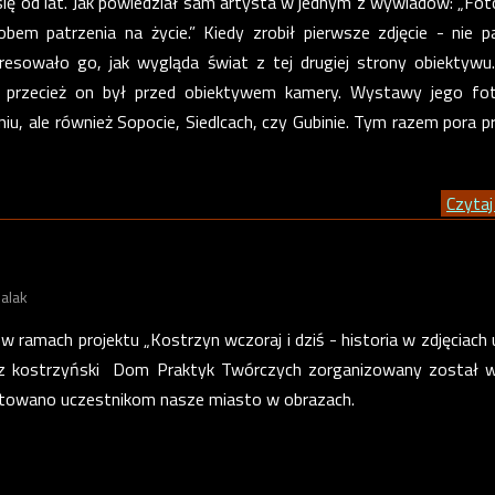
się od lat. Jak powiedział sam artysta w jednym z wywiadów: „Fot
obem patrzenia na życie.” Kiedy zrobił pierwsze zdjęcie - nie p
resowało go, jak wygląda świat z tej drugiej strony obiektywu
o przecież on był przed obiektywem kamery. Wystawy jego fot
iu, ale również Sopocie, Siedlcach, czy Gubinie. Tym razem pora p
Czytaj 
alak
w ramach projektu „Kostrzyn wczoraj i dziś - historia w zdjęciach 
ez kostrzyński Dom Praktyk Twórczych zorganizowany został w
towano uczestnikom nasze miasto w obrazach.