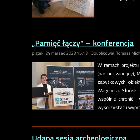
„Pamięć łączy” – konferencja
piątek, 24 marzec 2023 15:13
Opublikował: Tomasz Mich
W ramach projektu 
(partner wiodący),
zabytkowych obiek
Wagenera, Słońsk –
wspólnie chronić i
wykorzystać i wypr
Udana sesja archeologiczna