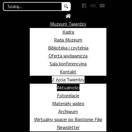
Szukaj...
Muzeum Twierdzy
Kadra
Rada Muzeum
Biblioteka i czytelnia
Oferta wydawnicza
Sala konferencyjna
Kontakt
Z życia Twierdzy
Aktualności
Fotorelacje
Materiały wideo
Archiwum
Wirtualny spacer po Bastionie Filip
Newsletter