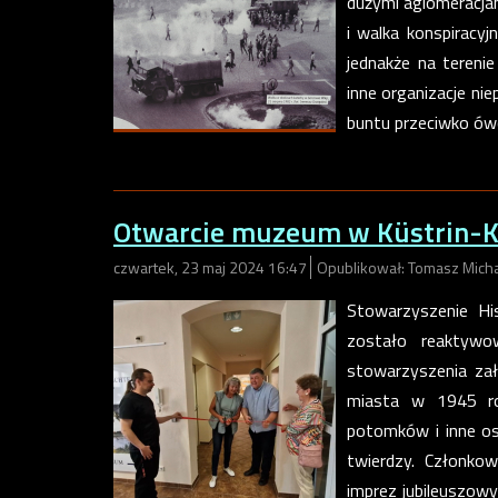
dużymi aglomeracjam
i walka konspiracy
jednakże na terenie
inne organizacje ni
buntu przeciwko ów
Otwarcie muzeum w Küstrin-K
czwartek, 23 maj 2024 16:47
Opublikował: Tomasz Mich
Stowarzyszenie His
zostało reaktywo
stowarzyszenia zał
miasta w 1945 ro
potomków i inne oso
twierdzy. Członkow
imprez jubileuszowy