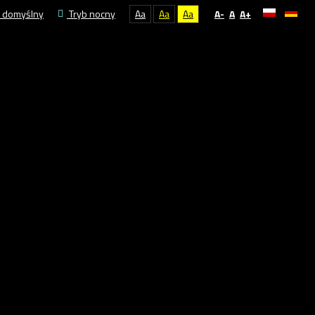
 domyślny
Tryb nocny
Aa
Aa
Aa
A-
A
A+