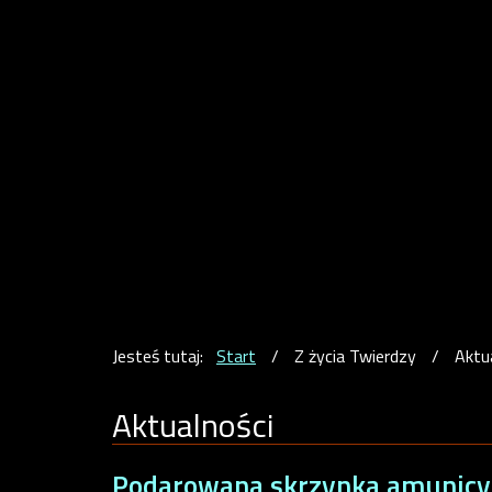
Jesteś tutaj:
Start
/
Z życia Twierdzy
/
Aktu
Aktualności
Podarowana skrzynka amunicy