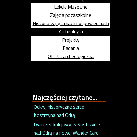
Lekcje Muzealne
Zajęcia pozaszkolne
Historia w pytaniach i odpowiedziach
Archeologia
Projekty
Badania
Oferta archeologiczna
Najczęściej
czytane...
Odkryj historyczne serce
Kostrzyna nad Odrą
Dworzec kolejowy w Kostrzynie
nad Odrą na nowej Wander Card