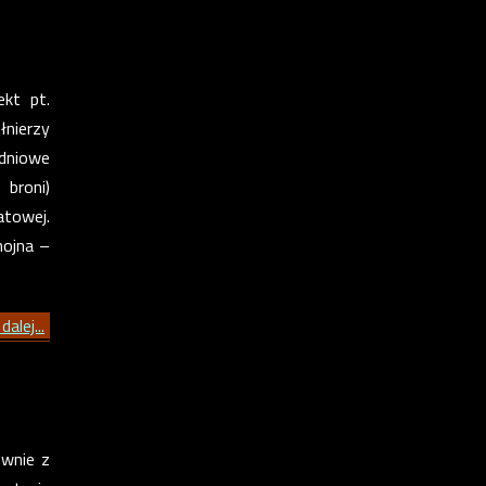
kt pt.
łnierzy
udniowe
broni)
atowej.
hojna –
dalej...
ównie z