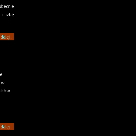
obecnie
 i izbę
dalej...
re
, w
ników
dalej...