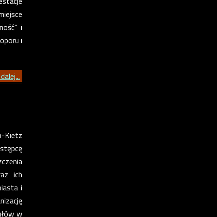
estacje
miejsce
ność” i
oporu i
dalej...
n-Kietz
stępcę
zczenia
az ich
iasta i
nizację
kułów w