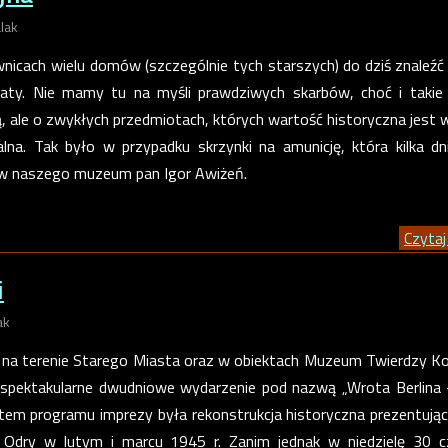
lak
wnicach wielu domów (szczególnie tych starszych) do dziś znaleź
naty. Nie mamy tu na myśli prawdziwych skarbów, choć i takie 
ą, ale o zwykłych przedmiotach, których wartość historyczna jest 
alna. Tak było w przypadku skrzynki na amunicję, która kilka d
ów naszego muzeum pan Igor Awiżeń.
Czytaj 
i
ak
na terenie Starego Miasta oraz w obiektach Muzeum Twierdzy K
 spektakularne dwudniowe wydarzenie pod nazwą „Wrota Berlina
tem programu imprezy była rekonstrukcja historyczna prezentując
n Odry w lutym i marcu 1945 r. Zanim jednak w niedzielę 30 