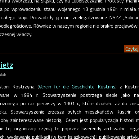
i na Wybrzeżu, na Śląsku, czy na Lubelszczyźnie. Protesty, manif
jna po wprowadzeniu stanu wojennego 13 grudnia 1981 r. miała 
 całego kraju. Prowadziły ją m.in. zdelegalizowane NSZZ „Solidar
epodległościowe. Również w naszym regionie nie brakło przejawów 
czesnej władzy.
Czytaj 
ietz
alak
torii Kostrzyna (
Verein für die Geschichte Küstrins
) z Küstri
wane w 1994 r. Stowarzyszenie postrzega siebie jako na
ożonego po raz pierwszy w 1901 r., które działało aż do znis
ku. Stowarzyszenie zrzesza byłych mieszkańców Küstrin or
by zainteresowane historią. Celem jest popularyzacja historii m
ie tej organizacji czynią to poprzez kwerendy archiwalne, orga
ch, wydawanie publikacji (w tym książkowych) i publikowanie arty