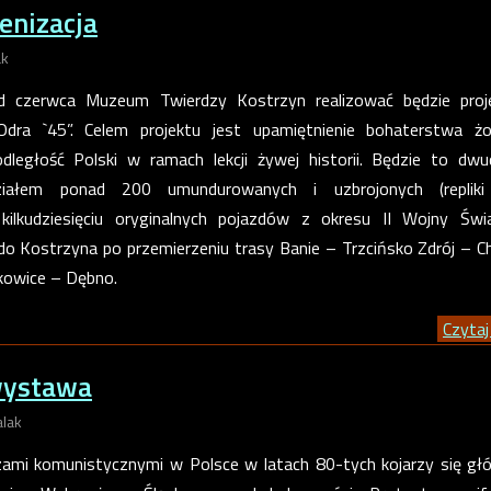
enizacja
ak
 czerwca Muzeum Twierdzy Kostrzyn realizować będzie proje
Odra `45”. Celem projektu jest upamiętnienie bohaterstwa żo
dległość Polski w ramach lekcji żywej historii. Będzie to dw
iałem ponad 200 umundurowanych i uzbrojonych (repliki 
kilkudziesięciu oryginalnych pojazdów z okresu II Wojny Świ
do Kostrzyna po przemierzeniu trasy Banie – Trzcińsko Zdrój – C
kowice – Dębno.
Czytaj 
 wystawa
alak
zami komunistycznymi w Polsce w latach 80-tych kojarzy się gł