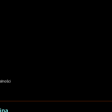
alności
jna