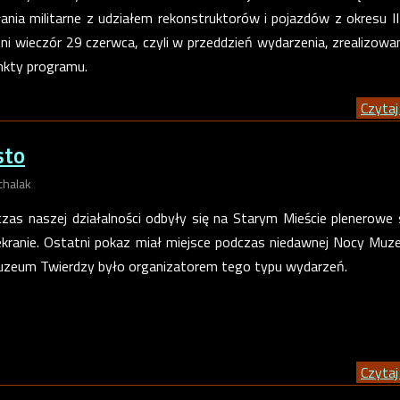
łania militarne z udziałem rekonstruktorów i pojazdów z okresu I
ni wieczór 29 czerwca, czyli w przeddzień wydarzenia, zrealizow
unkty programu.
Czytaj 
sto
chalak
dczas naszej działalności odbyły się na Starym Mieście plenerowe
kranie. Ostatni pokaz miał miejsce podczas niedawnej Nocy Mu
 Muzeum Twierdzy było organizatorem tego typu wydarzeń.
Czytaj 