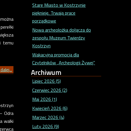
Stare Miasto w Kostrzynie
pięknieje. Trwają prace
ć można
porządkowe
perełki
Nowa archeolożka dołącza do
większa
zespołu Muzeum Twierdzy
ni temu
Kostrzyn
Wakacyjna promocja dla
Czytelników „Archeologii Żywej”
dalej...
Archiwum
Lipiec 2026 (5)
Czerwiec 2026 (2)
Maj 2026 (1)
ostrzyn
Kwiecień 2026 (6)
 – Odra
Marzec 2026 (4)
a walki
Luty 2026 (9)
czerwca