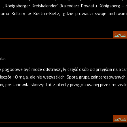
. „Königsberger Kreiskalender” (Kalendarz Powiatu Königsberg – 
omu Kultury w Küstrin-Kietz, gdzie prowadzi swoje archiwum
Czytaj 
alak
ty pogodowe być może odstraszyły część osób od przyjścia na Sta
eczór 18 maja, ale nie wszystkich. Spora grupa zainteresowanych
ćmi, postanowiła skorzystać z oferty przygotowanej przez muzeal
Czytaj 