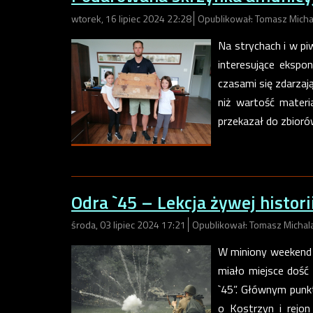
wtorek, 16 lipiec 2024 22:28
Opublikował: Tomasz Micha
Na strychach i w pi
interesujące ekspo
czasami się zdarzaj
niż wartość materi
przekazał do zbior
Odra `45 – Lekcja żywej histori
środa, 03 lipiec 2024 17:21
Opublikował: Tomasz Michal
W miniony weekend 
miało miejsce dość
`45”. Głównym punk
o Kostrzyn i rejo