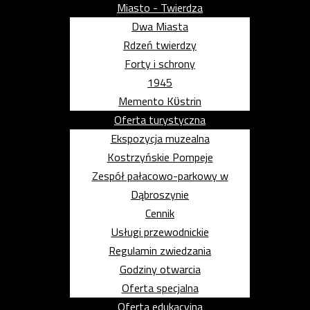
Miasto - Twierdza
Dwa Miasta
Rdzeń twierdzy
Forty i schrony
1945
Memento Kϋstrin
Oferta turystyczna
Ekspozycja muzealna
Kostrzyńskie Pompeje
Zespół pałacowo-parkowy w
Dąbroszynie
Cennik
Usługi przewodnickie
Regulamin zwiedzania
Godziny otwarcia
Oferta specjalna
Oferta edukacyjna